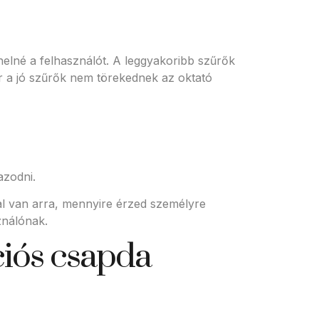
helné a felhasználót. A leggyakoribb szűrők
 a jó szűrők nem törekednek az oktató
azodni.
al van arra, mennyire érzed személyre
ználónak.
ciós csapda