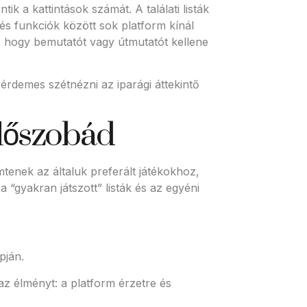
k a kattintások számát. A találati listák
sés funkciók között sok platform kínál
l, hogy bemutatót vagy útmutatót kellene
érdemes szétnézni az iparági áttekintő
előszobád
tenek az általuk preferált játékokhoz,
 “gyakran játszott” listák és az egyéni
pján.
z élményt: a platform érzetre és