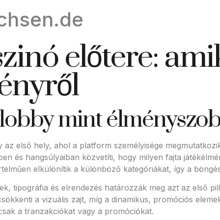
chsen.de
aszinó előtere: am
ényről
 lobby mint élményszo
y az első hely, ahol a platform személyisége megmutatkozi
ében és hangsúlyaiban közvetíti, hogy milyen fajta játékél
rtelműen elkülönítik a különböző kategóriákat, így a böngé
k, tipográfia és elrendezés határozzák meg azt az első pil
r csökkenti a vizuális zajt, míg a dinamikus, promóciós elem
csak a tranzakciókat vagy a promóciókat.