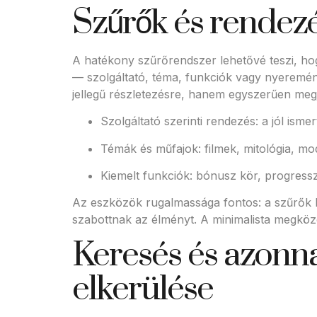
Szűrők és rendezés
A hatékony szűrőrendszer lehetővé teszi, hog
— szolgáltató, téma, funkciók vagy nyeremé
jellegű részletezésre, hanem egyszerűen megje
Szolgáltató szerinti rendezés: a jól ism
Témák és műfajok: filmek, mitológia, mod
Kiemelt funkciók: bónusz kör, progress
Az eszközök rugalmassága fontos: a szűrők k
szabottnak az élményt. A minimalista megköze
Keresés és azonna
elkerülése