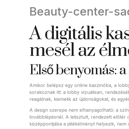
Beauty-center-sa
A digitális k
mesél az élm
Első benyomás: a
Amikor belépsz egy online kaszinóba, a lobb
sorakoznak itt: a lobby vizuálisan, rendezés
reagálnak, kiemelik az újdonságokat, és egyé
A design szerepe nem elhanyagolható: a színe
továbblépésnél. A letisztult, rendezett előté
középpontjába a játékélményt helyezik, nem 