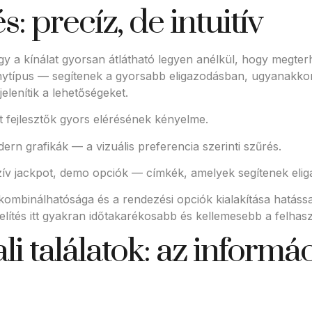
: precíz, de intuitív
y a kínálat gyorsan átlátható legyen anélkül, hogy megter
nytípus — segítenek a gyorsabb eligazodásban, ugyanakkor
lenítik a lehetőségeket.
ert fejlesztők gyors elérésének kényelme.
ern grafikák — a vizuális preferencia szerinti szűrés.
zív jackpot, demo opciók — címkék, amelyek segítenek elig
ombinálhatósága és a rendezési opciók kialakítása hatáss
lítés itt gyakran időtakarékosabb és kellemesebb a felhas
li találatok: az informá