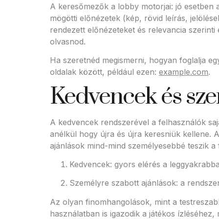
A keresőmezők a lobby motorjai: jó esetben az
mögötti előnézetek (kép, rövid leírás, jelölé
rendezett előnézeteket és relevancia szerint
olvasnod.
Ha szeretnéd megismerni, hogyan foglalja egy
oldalak között, például ezen:
example.com
.
Kedvencek és szem
A kedvencek rendszerével a felhasználók sajá
anélkül hogy újra és újra keresniük kellene. 
ajánlások mind-mind személyesebbé teszik a f
Kedvencek: gyors elérés a leggyakrabba
Személyre szabott ajánlások: a rendszer 
Az olyan finomhangolások, mint a testreszab
használatban is igazodik a játékos ízléséhez,