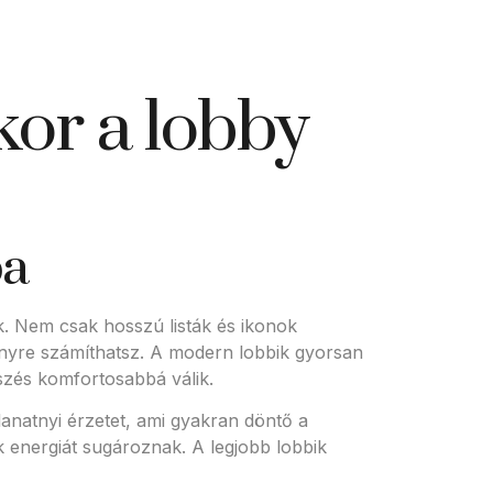
ikor a lobby
ba
k. Nem csak hosszú listák és ikonok
ményre számíthatsz. A modern lobbik gyorsan
szés komfortosabbá válik.
lanatnyi érzetet, ami gyakran döntő a
ek energiát sugároznak. A legjobb lobbik