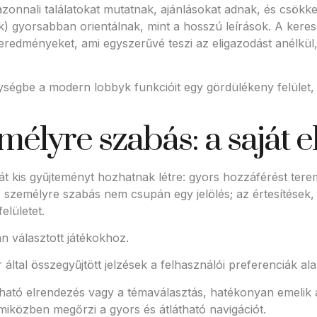
onnali találatokat mutatnak, ajánlásokat adnak, és csökkenti
sek) gyorsabban orientálnak, mint a hosszú leírások. A kere
i eredményeket, ami egyszerűvé teszi az eligazodást anélkü
ségbe a modern lobbyk funkcióit egy gördülékeny felület, 
élyre szabás: a saját 
t kis gyűjteményt hozhatnak létre: gyors hozzáférést terem
A személyre szabás nem csupán egy jelölés; az értesítések, a
elületet.
n választott játékokhoz.
által összegyűjtött jelzések a felhasználói preferenciák ala
ható elrendezés vagy a témaválasztás, hatékonyan emelik a
 miközben megőrzi a gyors és átlátható navigációt.