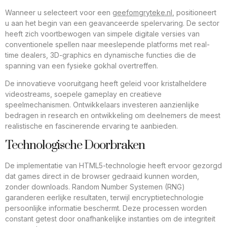
Wanneer u selecteert voor een
geefomgryteke.nl
, positioneert
u aan het begin van een geavanceerde spelervaring. De sector
heeft zich voortbewogen van simpele digitale versies van
conventionele spellen naar meeslepende platforms met real-
time dealers, 3D-graphics en dynamische functies die de
spanning van een fysieke gokhal overtreffen.
De innovatieve vooruitgang heeft geleid voor kristalheldere
videostreams, soepele gameplay en creatieve
speelmechanismen. Ontwikkelaars investeren aanzienlijke
bedragen in research en ontwikkeling om deelnemers de meest
realistische en fascinerende ervaring te aanbieden.
Technologische Doorbraken
De implementatie van HTML5-technologie heeft ervoor gezorgd
dat games direct in de browser gedraaid kunnen worden,
zonder downloads. Random Number Systemen (RNG)
garanderen eerlijke resultaten, terwijl encryptietechnologie
persoonlijke informatie beschermt. Deze processen worden
constant getest door onafhankelijke instanties om de integriteit