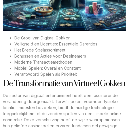
De Groei van Digitaal Gokken
Veiligheid en Licenties: Essentiële Garanties
Het Brede Spelassortiment
Bonussen en Acties voor Deelnemers
Moderne Transactiemethoden
Mobiel Spelen: Overal en Constant
Verantwoord Spelen als Prioriteit
De Transformatie van Virtueel Gokken
De sector van digitaal entertainment heeft een fascinerende
verandering doorgemaakt. Terwijl spelers voorheen fysieke
locaties moesten bezoeken, biedt de huidige technologie
toegankelijkheid tot duizenden spellen via een simpele online
connectie. Deze verschuiving heeft de wijze waarop mensen
hun geliefde casinospellen ervaren fundamenteel gewijzigd.