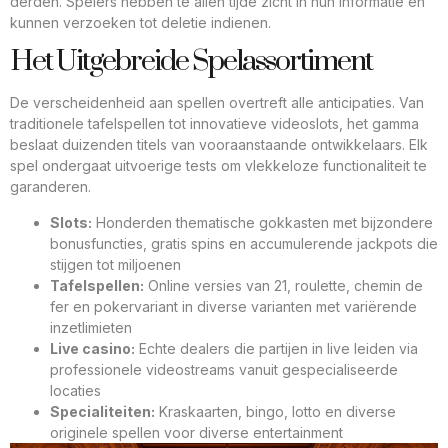
derden. Spelers hebben te allen tijde zicht in hun informatie en
kunnen verzoeken tot deletie indienen.
Het Uitgebreide Spelassortiment
De verscheidenheid aan spellen overtreft alle anticipaties. Van
traditionele tafelspellen tot innovatieve videoslots, het gamma
beslaat duizenden titels van vooraanstaande ontwikkelaars. Elk
spel ondergaat uitvoerige tests om vlekkeloze functionaliteit te
garanderen.
Slots:
Honderden thematische gokkasten met bijzondere
bonusfuncties, gratis spins en accumulerende jackpots die
stijgen tot miljoenen
Tafelspellen:
Online versies van 21, roulette, chemin de
fer en pokervariant in diverse varianten met variërende
inzetlimieten
Live casino:
Echte dealers die partijen in live leiden via
professionele videostreams vanuit gespecialiseerde
locaties
Specialiteiten:
Kraskaarten, bingo, lotto en diverse
originele spellen voor diverse entertainment