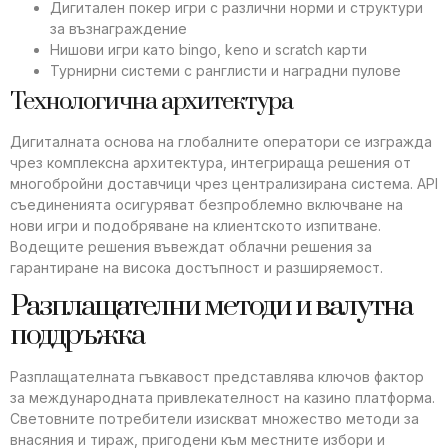
Дигитален покер игри с различни норми и структури
за възнаграждение
Нишови игри като bingo, keno и scratch карти
Турнирни системи с ранглисти и наградни пулове
Технологична архитектура
Дигиталната основа на глобалните оператори се изгражда
чрез комплексна архитектура, интегрираща решения от
многобройни доставчици чрез централизирана система. API
съединенията осигуряват безпроблемно включване на
нови игри и подобряване на клиентското изпитване.
Водещите решения въвеждат облачни решения за
гарантиране на висока достъпност и разширяемост.
Разплащателни методи и валутна
поддръжка
Разплащателната гъвкавост представлява ключов фактор
за международната привлекателност на казино платформа.
Световните потребители изискват множество методи за
внасяния и тираж, пригодени към местните избори и