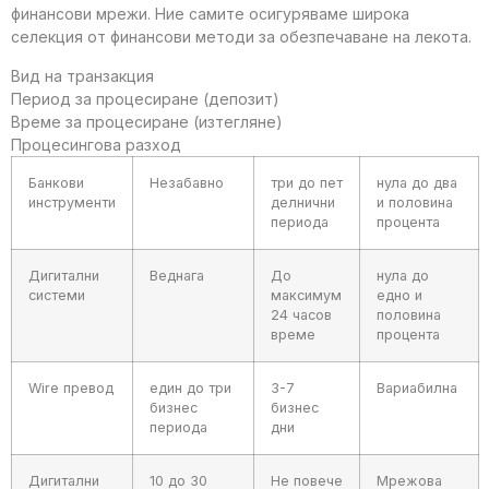
финансови мрежи. Ние самите осигуряваме широка
селекция от финансови методи за обезпечаване на лекота.
Вид на транзакция
Период за процесиране (депозит)
Време за процесиране (изтегляне)
Процесингова разход
Банкови
Незабавно
три до пет
нула до два
инструменти
делнични
и половина
периода
процента
Дигитални
Веднага
До
нула до
системи
максимум
едно и
24 часов
половина
време
процента
Wire превод
един до три
3-7
Вариабилна
бизнес
бизнес
периода
дни
Дигитални
10 до 30
Не повече
Мрежова