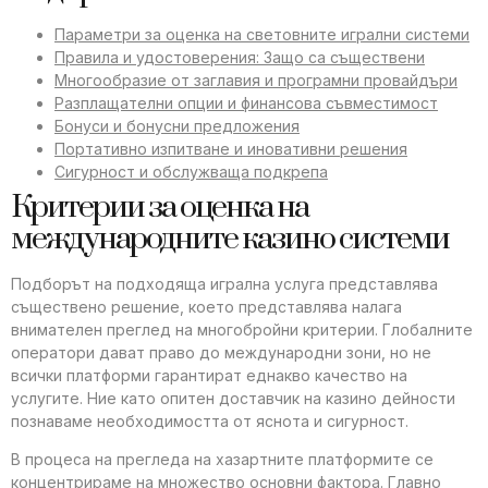
Параметри за оценка на световните игрални системи
Правила и удостоверения: Защо са съществени
Многообразие от заглавия и програмни провайдъри
Разплащателни опции и финансова съвместимост
Бонуси и бонусни предложения
Портативно изпитване и иновативни решения
Сигурност и обслужваща подкрепа
Критерии за оценка на
международните казино системи
Подборът на подходящa игрална услуга представлява
съществено решение, което представлява налага
внимателен преглед на многобройни критерии. Глобалните
оператори дават право до международни зони, но не
всички платформи гарантират еднакво качество на
услугите. Ние като опитен доставчик на казино дейности
познаваме необходимостта от яснота и сигурност.
В процеса на прегледа на хазартните платформите се
концентрираме на множество основни фактора. Главно