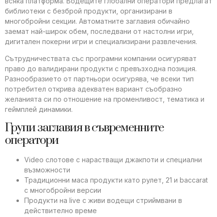
всяка платформа. Водещите глобални оператори предлагат
библиотеки с безброй продукти, организирани в
многобройни секции. Автоматните заглавия обичайно
заемат най-широк обем, последвани от настолни игри,
дигитален покерни игри и специализирани развлечения.
Сътрудничествата със програмни компании осигуряват
право до валидирани продукти с превъзходна позиция.
Разнообразието от партньори осигурява, че всеки тип
потребител открива адекватен вариант съобразно
желанията си по отношение на променливост, тематика и
геймплей динамики.
Групи заглавия в съвременните
оператори
Video слотове с нарастващи джакпоти и специални
възможности
Традиционни маса продукти като рулет, 21 и baccarat
с многобройни версии
Продукти на live с живи водещи стриймвани в
действително време