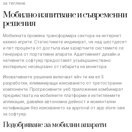
за теглене.
Мобилно изпитване и съвременни
решения
Мобилната промяна трансформира сектора на интернет
казино игрите. Статистиките индикират, че над шестдесет
и пет процента от достъпа към хазартните системите се
генерира от портативни апарати. Адаптивният дизайн и
нативните софтуер предоставят усъвършенствано
експириънс несвързано от габарита на монитора.
Иновативните решения включват ейч ти ем ел 5
разработки, елиминиращи изискването от третостранни
компоненти. Прогресивните уеб приложения комбинират
предимствата на мобилните платформи и изтегляемите
апликации, давайки автономна дейност и моментални
нотификации без изискването за approval от app store-ове
за софтуер.
Подобряване за мобилни апарати