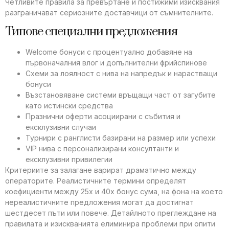
Четливите правила за превъртане и постижими изисквания
разграничават сериозните доставчици от съмнителните.
Типове специални предложения
Welcome бонуси с процентуално добавяне на
първоначалния влог и допълнителни фрийспинове
Схеми за лоялност с нива на напредък и нарастващи
бонуси
Възстановяване системи връщащи част от загубите
като истински средства
Празнични оферти асоциирани с събития и
ексклузивни случаи
Турнири с ранглисти базирани на размер или успехи
VIP нива с персонализирани консултанти и
ексклузивни привилегии
Критериите за залагане варират драматично между
операторите. Реалистичните термини определят
коефициенти между 25x и 40x бонус сума, на фона на което
нереалистичните предложения могат да достигнат
шестдесет пъти или повече. Детайлното преглеждане на
правилата и изискванията елиминира проблеми при опити