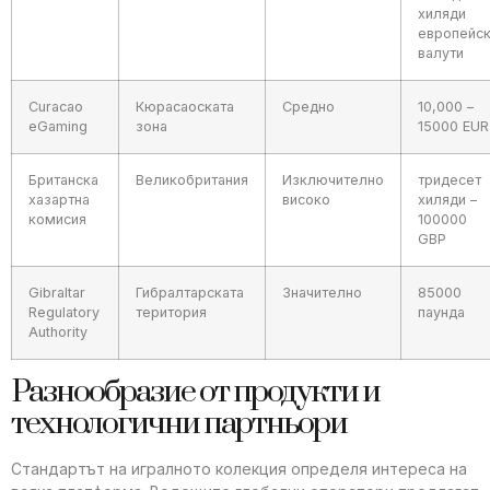
хиляди
европейс
валути
Curacao
Кюрасаоската
Средно
10,000 –
eGaming
зона
15000 EUR
Британска
Великобритания
Изключително
тридесет
хазартна
високо
хиляди –
комисия
100000
GBP
Gibraltar
Гибралтарската
Значително
85000
Regulatory
територия
паунда
Authority
Разнообразие от продукти и
технологични партньори
Стандартът на игралното колекция определя интереса на