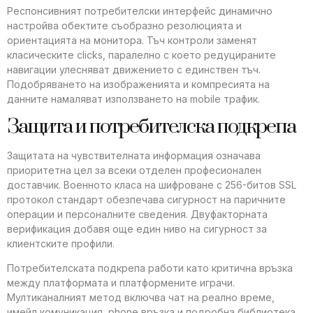
Респонсивният потребителски интерфейс динамично
настройва обектите съобразно резолюцията и
ориентацията на монитора. Тъч контроли заменят
класическите clicks, паралелно с което редуцираните
навигации улесняват движението с единствен тъч.
Подобряването на изображенията и компресията на
данните намаляват използването на mobile трафик.
Защита и потребителска подкрепа
Защитата на чувствителната информация означава
приоритетна цел за всеки отделен професионален
доставчик. Военното класа на шифроване с 256-битов SSL
протокол стандарт обезпечава сигурност на паричните
операции и персоналните сведения. Двуфакторната
верификация добавя още един ниво на сигурност за
клиентските профили.
Потребителската подкрепа работи като критична връзка
между платформата и платформените играчи.
Мултиканалният метод включва чат на реално време,
имейл комуникация, phone връзка и подробна библиотека