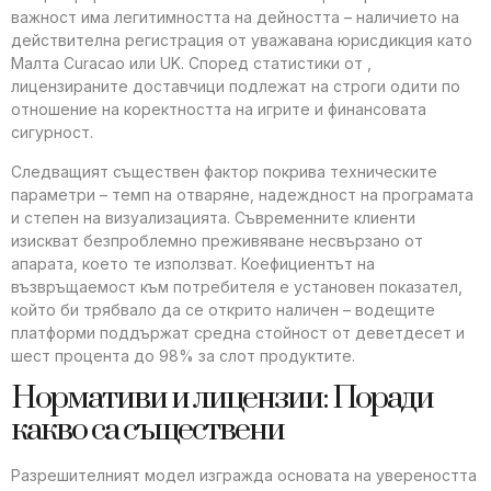
важност има легитимността на дейността – наличието на
действителна регистрация от уважавана юрисдикция като
Малта Curacao или UK. Според статистики от ,
лицензираните доставчици подлежат на строги одити по
отношение на коректността на игрите и финансовата
сигурност.
Следващият съществен фактор покрива техническите
параметри – темп на отваряне, надеждност на програмата
и степен на визуализацията. Съвременните клиенти
изискват безпроблемно преживяване несвързано от
апарата, което те използват. Коефициентът на
възвръщаемост към потребителя е установен показател,
който би трябвало да се открито наличен – водещите
платформи поддържат средна стойност от деветдесет и
шест процента до 98% за слот продуктите.
Нормативи и лицензии: Поради
какво са съществени
Разрешителният модел изгражда основата на увереността