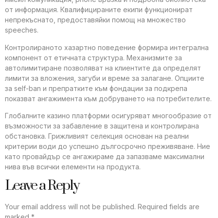
от информация. Квалифицираните екипи функционират
непрекъснато, предоставяйки помощ на множество
speeches.
Контролираното хазартно поведение формира интегрална
компонент от етичната структура. Механизмите за
автолимитиране позволяват на клиентите да определят
лимити за вложения, загуби и време за залагане. Опциите
за self-ban и препратките към фондации за подкрепа
показват ангажимента към добруването на потребителите.
Глобалните казино платформи осигуряват многообразие от
възможности за забавление в защитена и контролирана
обстановка. Грижливият селекция основан на реални
критерии води до успешно дългосрочно преживяване. Ние
като провайдър се ангажираме да запазваме максимални
нива във всички елементи на продукта.
Leave a Reply
Your email address will not be published.
Required fields are
marked
*