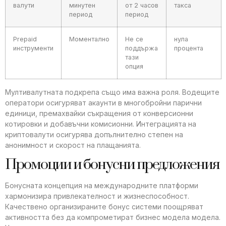
валути
минутен
от 2 часов
такса
период
период
Prepaid
Моментално
Не се
нула
инструменти
поддържа
процента
тази
опция
Мултивалутната подкрепа също има важна роля. Водещите
оператори осигуряват акаунти в многобройни парични
единици, премахвайки съкращения от конверсионни
котировки и добавъчни комисионни. Интеграцията на
криптовалути осигурява допълнително степен на
анонимност и скорост на плащанията.
Промоции и бонусни предложения
Бонусната концепция на международните платформи
хармонизира привлекателност и жизнеспособност.
Качествено организираните бонус системи поощряват
активността без да компрометират бизнес модела модела.