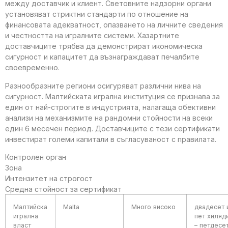
между доставчик и клиент. Световните надзорни органи
установяват стриктни стандарти по отношение на
финансовата адекватност, опазването на личните сведения
и честността на игралните системи. Хазартните
доставчиците трябва да демонстрират икономическа
сигурност и капацитет да възнаграждават печалбите
своевременно.
Разнообразните региони осигуряват различни нива на
сигурност. Малтийската игрална институция се признава за
един от най-строгите в индустрията, налагаща обективни
анализи на механизмите на рандомни стойности на всеки
един 6 месечен период. Доставчиците с тези сертификати
инвестират големи капитали в съгласуваност с правилата.
Контролен орган
Зона
Интензитет на строгост
Средна стойност за сертификат
Малтийска
Malta
Много високо
двадесет 
игрална
пет хиляд
власт
– петдесе