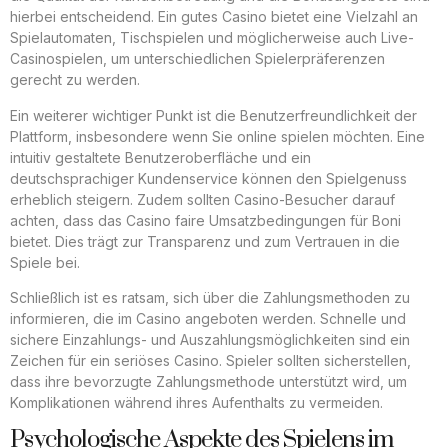
hierbei entscheidend. Ein gutes Casino bietet eine Vielzahl an
Spielautomaten, Tischspielen und möglicherweise auch Live-
Casinospielen, um unterschiedlichen Spielerpräferenzen
gerecht zu werden.
Ein weiterer wichtiger Punkt ist die Benutzerfreundlichkeit der
Plattform, insbesondere wenn Sie online spielen möchten. Eine
intuitiv gestaltete Benutzeroberfläche und ein
deutschsprachiger Kundenservice können den Spielgenuss
erheblich steigern. Zudem sollten Casino-Besucher darauf
achten, dass das Casino faire Umsatzbedingungen für Boni
bietet. Dies trägt zur Transparenz und zum Vertrauen in die
Spiele bei.
Schließlich ist es ratsam, sich über die Zahlungsmethoden zu
informieren, die im Casino angeboten werden. Schnelle und
sichere Einzahlungs- und Auszahlungsmöglichkeiten sind ein
Zeichen für ein seriöses Casino. Spieler sollten sicherstellen,
dass ihre bevorzugte Zahlungsmethode unterstützt wird, um
Komplikationen während ihres Aufenthalts zu vermeiden.
Psychologische Aspekte des Spielens im