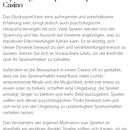
Casino
Das Glücksspiel kann eine aufregende und unterhaltsame
Erfahrung sein, bringt jedoch auch psychologische
Herausforderungen mit sich. Viele Spieler werden von der
Spannung und der Aussicht auf Gewinne angezogen, was zu
impulsiven Entscheidungen führen kann. Es ist wichtig, sich
dieser Dynamik bewusst zu sein und verantwortungsbewusst zu
spielen. Setzen Sie sich im Voraus klare Limits, um die Kontrolle
über Ihr Spielverhalten zu behalten.
Außerdem ist die Atmosphäre in einem Casino oft so gestaltet,
dass sie das Spielverhalten beeinflusst. Helle Lichter,
ansprechende Musik und die Möglichkeit, jederzeit etwas zu
essen oder zu trinken, schaffen eine Umgebung, die Spieler
ermutigt, länger zu bleiben und mehr Geld auszugeben. Spieler
sollten sich dieser psychologischen Tricks bewusst sein und
sich nicht von der Umgebung zu unüberlegtem Spielverhalten
verleiten lassen.
Das Verständnis der eigenen Motivation zum Spielen ist
ebenfalls ein wichtiger Aspekt. Spieler sollten sich fragen, ob sie