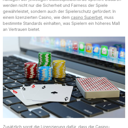
werden nicht nur die Sicherheit und Fairness der Spiele
gewährleistet, sondern auch der Spielerschutz gefördert. In
einem lizenzierten Casino, wie dem
casino Superbet
, muss
bestimmte Standards einhalten, was Spielern ein höheres Maß
an Vertrauen bietet.
Zusätzlich sorgt die Lizenzierung dafür, dass die Casino-