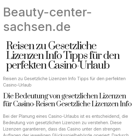
Beauty-center-
sachsen.de
Reisen zu Gesetzliche
Lizenzen Info Tipps für den
perfekten Casino-Urlaub
Reisen zu Gesetzliche Lizenzen Info Tipps für den perfekten
Casino-Urlaub
Die Bedeutung von gesetzlichen Lizenzen
für Casino-Reisen Gesetzliche Lizenzen Info
Bei der Planung eines Casino-Urlaubs ist es entscheidend, die
Bedeutung von gesetzlichen Lizenzen zu verstehen. Diese
Lizenzen garantieren, dass das Casino unter den strengen
Auflagen der jeweiligen Glücksspielbehörde operiert. Dadurch