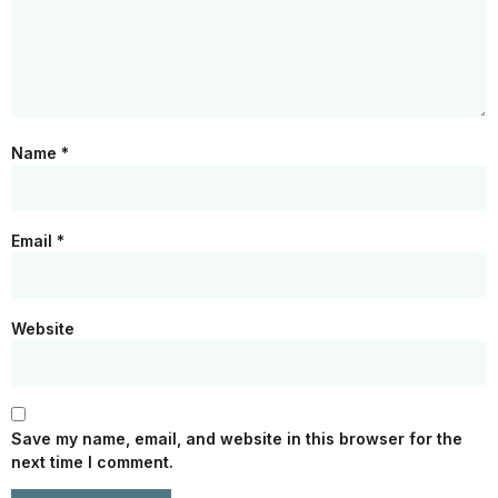
Name
*
Email
*
Website
Save my name, email, and website in this browser for the
next time I comment.