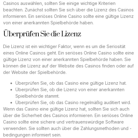
Casinos auswählen, sollten Sie einige wichtige Kriterien
beachten. Zunächst sollten Sie sich über die Lizenz des Casinos
informieren. Ein seriöses Online Casino sollte eine gültige Lizenz
von einer anerkannten Spielbehörde haben.
Überprüfen Sie die Lizenz
Die Lizenz ist ein wichtiger Faktor, wenn es um die Seriosität
eines Online Casinos geht. Ein seriöses Online Casino sollte eine
gültige Lizenz von einer anerkannten Spielbehörde haben. Sie
können die Lizenz auf der Website des Casinos finden oder auf
der Website der Spielbehörde.
Überprüfen Sie, ob das Casino eine gültige Lizenz hat.
Überprüfen Sie, ob die Lizenz von einer anerkannten
Spielbehörde stammt.
Überprüfen Sie, ob das Casino regelmäßig auditiert wird.
Wenn das Casino eine gültige Lizenz hat, sollten Sie sich auch
über die Sicherheit des Casinos informieren. Ein seriöses Online
Casino sollte eine sichere und vertrauenswürdige Software
verwenden. Sie sollten auch über die Zahlungsmethoden und -
bedingungen informiert sein.