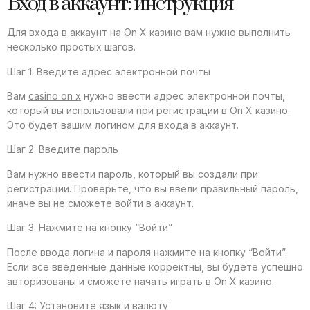
Вход в аккаунт: инструкция
Для входа в аккаунт на On X казино вам нужно выполнить
несколько простых шагов.
Шаг 1: Введите адрес электронной почты
Вам
casino on x
нужно ввести адрес электронной почты,
который вы использовали при регистрации в On X казино.
Это будет вашим логином для входа в аккаунт.
Шаг 2: Введите пароль
Вам нужно ввести пароль, который вы создали при
регистрации. Проверьте, что вы ввели правильный пароль,
иначе вы не сможете войти в аккаунт.
Шаг 3: Нажмите на кнопку “Войти”
После ввода логина и пароля нажмите на кнопку “Войти”.
Если все введенные данные корректны, вы будете успешно
авторизованы и сможете начать играть в On X казино.
Шаг 4: Установите язык и валюту