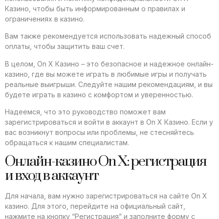
Казино, чтобы быть информированным о правилах и
ограничениях в казино.
Вам также рекомендуется использовать надежный способ
оплаты, чтобы защитить ваш счет.
В целом, On X Казино – это безопасное и надежное онлайн-
казино, где вы можете играть в любимые игры и получать
реальные выигрыши. Следуйте нашим рекомендациям, и вы
будете играть в казино с комфортом и уверенностью.
Надеемся, что это руководство поможет вам
зарегистрироваться и войти в аккаунт в On X Казино. Если у
вас возникнут вопросы или проблемы, не стесняйтесь
обращаться к нашим специалистам.
Онлайн-казино On X: регистрация
и вход в аккаунт
Для начала, вам нужно зарегистрироваться на сайте On X
казино. Для этого, перейдите на официальный сайт,
нажмите на кнопку “Регистрация” и заполните форму с