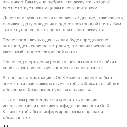
или дилер. Вам нужно выбрать тип аккаунта, который
соответствует вашим целям и предпочтениям.
Далее вам нужно ввести свои личные данные, включая имя,
фамилию, дату рождения и адрес электронной почты. Вам
также нужно создать пароль для вашего аккаунта.
После ввода личных данных вам будет предложено
подтвердить свою регистрацию, отправив письмо на
указанный адрес электронной почты.
После подтверждения регистрации вы сможете войти в
свой аккаунт, используя введенные вами данные.
Важно: при регистрации в On X Казино вам нужно быть
внимательными и аккуратными, чтобы избежать ошибок и
обеспечить безопасность вашего аккаунта.
Также, вам рекомендуется прочитать условия
использования и политику конфиденциальности On X
Казино, чтобы быть информированным о правах и
обязанностях.