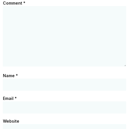
Comment
*
Name
*
Email
*
Website