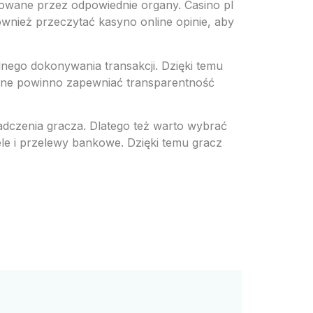
ikowane przez odpowiednie organy. Casino pl
wnież przeczytać kasyno online opinie, aby
nego dokonywania transakcji. Dzięki temu
line powinno zapewniać transparentność
adczenia gracza. Dlatego też warto wybrać
ele i przelewy bankowe. Dzięki temu gracz