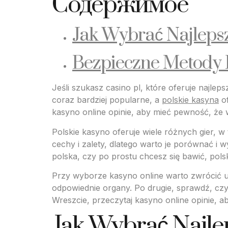
Содержимое
Jak Wybrać Najleps
Bezpieczne Metody 
Jeśli szukasz casino pl, które oferuje najle
coraz bardziej popularne, a
polskie kasyna
of
kasyno online opinie, aby mieć pewność, że 
Polskie kasyno oferuje wiele różnych gier, w 
cechy i zalety, dlatego warto je porównać i
polska, czy po prostu chcesz się bawić, pols
Przy wyborze kasyno online warto zwrócić uw
odpowiednie organy. Po drugie, sprawdź, cz
Wreszcie, przeczytaj kasyno online opinie, ab
Jak Wybrać Najle