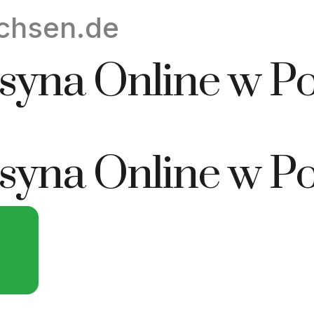
chsen.de
syna Online w Po
syna Online w P