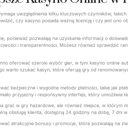
maga uwzględnienia kilku kluczowych czynników, takich ja
prawdzić, czy kasyno posiada ważną licencję i czy jest o
e, ponieważ pozwalają na uzyskanie informacji o doświadc
zciwości i transparentności. Możesz również sprawdzić ran
winno oferować szeroki wybór gier, w tym kasyno online aut
go warto szukać kasyn, które oferują gry od renomowanyc
wać bezpieczne i wygodne metody płatności, takie jak pła
ało przyjazny i responsywny interfejs, który umożliwia ła
żna grać w gry hazardowe, ale również miejsce, w którym 
lną obsługę klienta, dostępną 24 godziny na dobę, 7 dni w
ować atrakcyjne bonusy i promocje, które pozwalają na zw