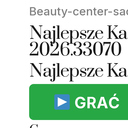
Beauty-center-sa
Najlepsze Ka
2026.33070
Najlepsze Ka
GRAĆ