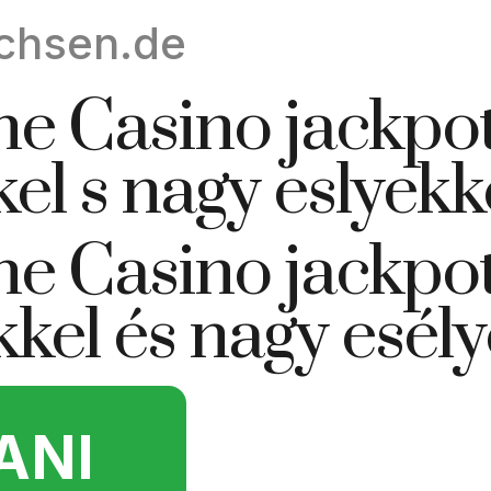
chsen.de
e Casino jackpo
l s nagy eslyekke
e Casino jackpo
el és nagy esély
ANI