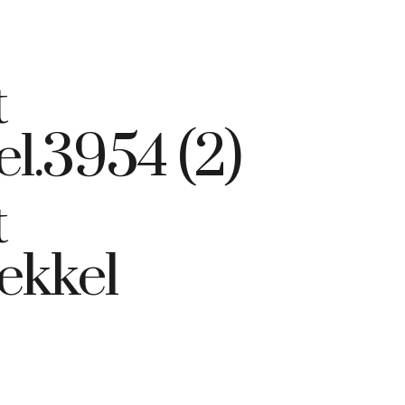
t
l.3954 (2)
t
ekkel