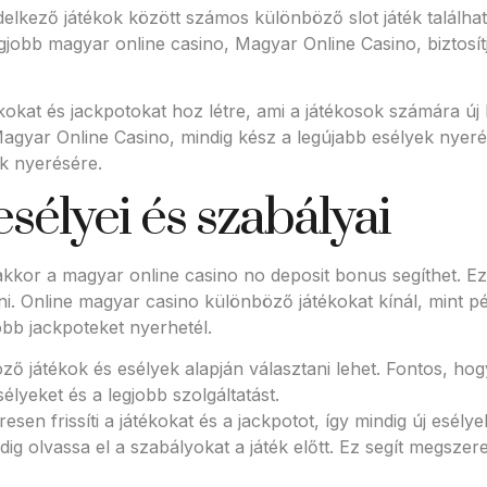
elkező játékok között számos különböző slot játék találh
jobb magyar online casino, Magyar Online Casino, biztosít
.
kokat és jackpotokat hoz létre, ami a játékosok számára ú
agyar Online Casino, mindig kész a legújabb esélyek nyerésé
k nyerésére.
sélyei és szabályai
kkor a magyar online casino no deposit bonus segíthet. Ez 
i. Online magyar casino különböző játékokat kínál, mint pé
bb jackpoteket nyerhetél.
ő játékok és esélyek alapján választani lehet. Fontos, hog
sélyeket és a legjobb szolgáltatást.
en frissíti a játékokat és a jackpotot, így mindig új esélye
ig olvassa el a szabályokat a játék előtt. Ez segít megszere