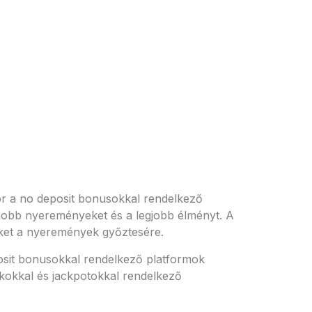
or a no deposit bonusokkal rendelkező
egjobb nyereményeket és a legjobb élményt. A
eket a nyeremények győztesére.
posit bonusokkal rendelkező platformok
ékokkal és jackpotokkal rendelkező