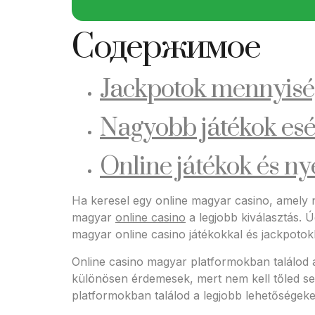
Содержимое
Jackpotok mennyisé
Nagyobb játékok esél
Online játékok és 
Ha keresel egy online magyar casino, amely 
magyar
online casino
a legjobb kiválasztás. 
magyar online casino játékokkal és jackpoto
Online casino magyar platformokban találod 
különösen érdemesek, mert nem kell tőled se
platformokban találod a legjobb lehetőségek