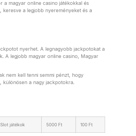
r a magyar online casino játékokkal és
t, keresve a legjobb nyereményeket és a
ckpotot nyerhet. A legnagyobb jackpotokat a
ak. A legjobb magyar online casino, Magyar
ak nem kell tenni semmi pénzt, hogy
, különösen a nagy jackpotokra.
Slot játékok
5000 Ft
100 Ft