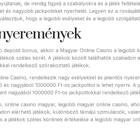
yújtanak, de mindig figyelj a szabályokra és a játék feltét
t és nagyobb jackpoteket nyerhetél. Legyen ez a rovásjáték
álasztjuk, hogy a legjobb esélyeket és a legjobb szolgáltat
s nyeremények
 deposit bonus, akkor a Magyar Online Casino a legjobb kiv
átékok széles körét. A játékok között találhatók szabadon 
kkal rendelkező szórakoztató játékok.
ine Casino, rendelkezik nagy esélyekkel és jelentős nyerem
 és nagyjából 1000000 Ft-os jackpottot is lehet nyerni. A j
int nagyjából 1000000 Ft-os jackpottokkal rendelkező játé
, online casino magyar, legjobb magyar online casino, a
adon elérhető játékok, különböző témájú szimulációk, vala
 a játékok széles körének értékelése a legjobb magyar onl