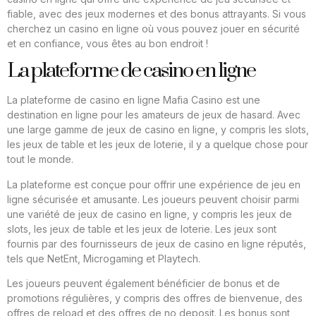
fiable, avec des jeux modernes et des bonus attrayants. Si vous
cherchez un casino en ligne où vous pouvez jouer en sécurité
et en confiance, vous êtes au bon endroit !
La plateforme de casino en ligne
La plateforme de casino en ligne Mafia Casino est une
destination en ligne pour les amateurs de jeux de hasard. Avec
une large gamme de jeux de casino en ligne, y compris les slots,
les jeux de table et les jeux de loterie, il y a quelque chose pour
tout le monde.
La plateforme est conçue pour offrir une expérience de jeu en
ligne sécurisée et amusante. Les joueurs peuvent choisir parmi
une variété de jeux de casino en ligne, y compris les jeux de
slots, les jeux de table et les jeux de loterie. Les jeux sont
fournis par des fournisseurs de jeux de casino en ligne réputés,
tels que NetEnt, Microgaming et Playtech.
Les joueurs peuvent également bénéficier de bonus et de
promotions régulières, y compris des offres de bienvenue, des
offres de reload et des offres de no deposit. Les bonus sont