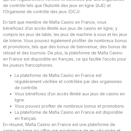
de contrôle tels que l’Autorité des jeux en ligne (AJE) et
l’Organisme de contrôle des jeux (OCJ).
En tant que membre de Mafia Casino en France, vous
bénéficiez d’un accès illimité aux jeux de casino en ligne, y
compris les jeux de table, les jeux de machine à sous et les jeux
de loterie. Vous pouvez également profiter de nombreux bonus
et promotions, tels que des bonus de bienvenue, des bonus de
reload et des tournois. De plus, la plateforme de Mafia Casino
en France est disponible en français, ce qui facilite l’accès pour
les joueurs francophones.
La plateforme de Mafia Casino en France est
régulièrement vérifiée et contrôlée par des organismes
de contrôle.
Vous bénéficiez d’un accès illimité aux jeux de casino en
ligne.
Vous pouvez profiter de nombreux bonus et promotions.
La plateforme de Mafia Casino en France est disponible
en français.
En résumé, Mafia Casino en France est une plateforme de
casino en ligne qui offre une expérience de jeu sécurisée et