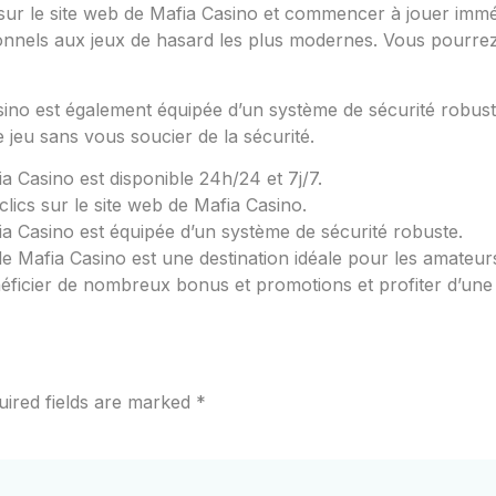
 sur le site web de Mafia Casino et commencer à jouer im
aditionnels aux jeux de hasard les plus modernes. Vous pour
sino est également équipée d’un système de sécurité robus
jeu sans vous soucier de la sécurité.
a Casino est disponible 24h/24 et 7j/7.
lics sur le site web de Mafia Casino.
ia Casino est équipée d’un système de sécurité robuste.
de Mafia Casino est une destination idéale pour les amateu
énéficier de nombreux bonus et promotions et profiter d’une
uired fields are marked
*