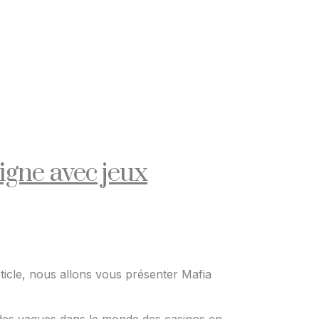
igne avec jeux
ticle, nous allons vous présenter Mafia
t des vagues dans le monde des casinos en