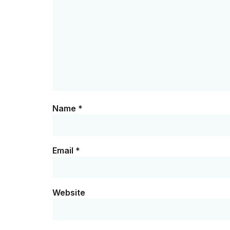
Name
*
Email
*
Website