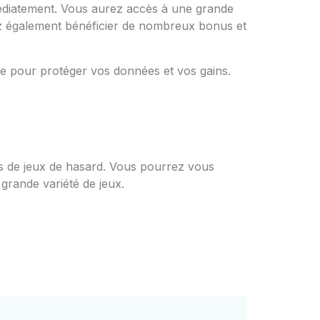
médiatement. Vous aurez accès à une grande
rez également bénéficier de nombreux bonus et
te pour protéger vos données et vos gains.
rs de jeux de hasard. Vous pourrez vous
 grande variété de jeux.