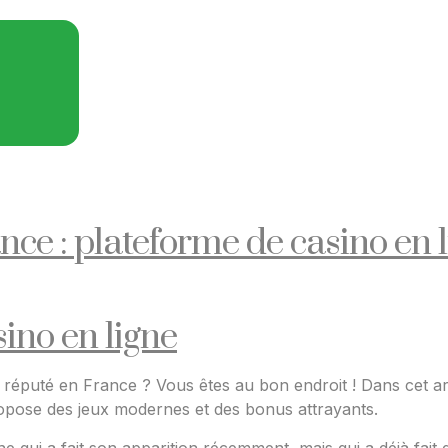
ce : plateforme de casino en l
ino en ligne
 réputé en France ? Vous êtes au bon endroit ! Dans cet ar
ropose des jeux modernes et des bonus attrayants.
ne qui a fait son apparition récemment, mais qui a déjà fai