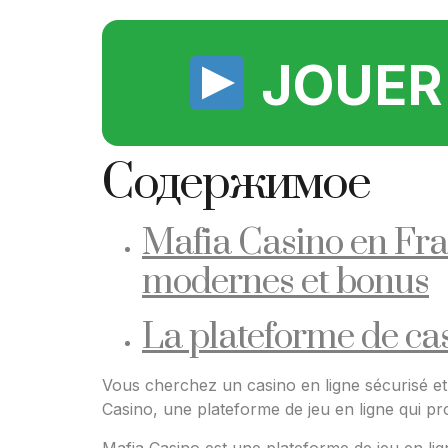
JOUER
Содержимое
Mafia Casino en Fran
modernes et bonus
La plateforme de cas
Vous cherchez un casino en ligne sécurisé et
Casino, une plateforme de jeu en ligne qui p
Mafia Casino est une plateforme de jeu en lig