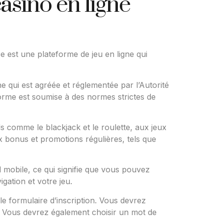
asino en ligne
e est une plateforme de jeu en ligne qui
 qui est agréée et réglementée par l’Autorité
forme est soumise à des normes strictes de
s comme le blackjack et le roulette, aux jeux
 bonus et promotions régulières, tels que
 mobile, ce qui signifie que vous pouvez
igation et votre jeu.
e formulaire d’inscription. Vous devrez
. Vous devrez également choisir un mot de