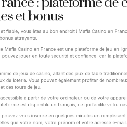
rance : plateforme de c
es et bonus
et fiable, vous êtes au bon endroit ! Mafia Casino en Franc
bonus attrayants.
e Mafia Casino en France est une plateforme de jeu en ligne
us pouvez jouer en toute sécurité et confiance, car la plate
e de jeux de casino, allant des jeux de table traditionnel
eux de loterie. Vous pouvez également profiter de nombreux
t des tours de jeu.
ccessible à partir de votre ordinateur ou de votre appareil
teforme est disponible en français, ce qui facilite votre nav
 pouvez vous inscrire en quelques minutes en remplissant l
telles que votre nom, votre prénom et votre adresse e-mail