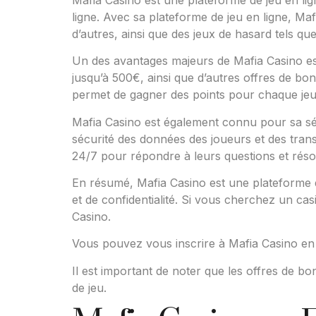
ligne. Avec sa plateforme de jeu en ligne, Maf
d’autres, ainsi que des jeux de hasard tels que
Un des avantages majeurs de Mafia Casino e
jusqu’à 500€, ainsi que d’autres offres de bo
permet de gagner des points pour chaque jeu 
Mafia Casino est également connu pour sa sécu
sécurité des données des joueurs et des trans
24/7 pour répondre à leurs questions et rés
En résumé, Mafia Casino est une plateforme d
et de confidentialité. Si vous cherchez un ca
Casino.
Vous pouvez vous inscrire à Mafia Casino en 
Il est important de noter que les offres de b
de jeu.