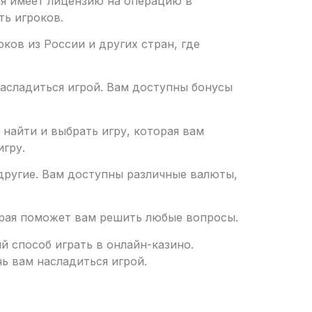
ния имеет лицензию на операцию в
ть игроков.
ков из России и других стран, где
насладиться игрой. Вам доступны бонусы
 найти и выбрать игру, которая вам
игру.
 и другие. Вам доступны различные валюты,
орая поможет вам решить любые вопросы.
й способ играть в онлайн-казино.
ь вам насладиться игрой.