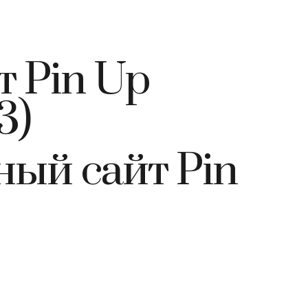
 Pin Up
3)
ый сайт Pin