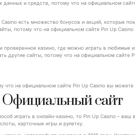
 данных и средств, потому что на официальном сайте
 Casino есть множество бонусов и акций, которые пом
йты, потому что на официальном сайте Pin Up Casino
и проверенное казино, где можно играть в любимые иг
ать другие сайты, потому что на официальном сайте Pi
у что на официальном сайте Pin Up Casino вы можете 
– Официальный сайт
соб играть в онлайн-казино, то Pin Up Casino – ваш 
слоты, карточные игры и рулетку.