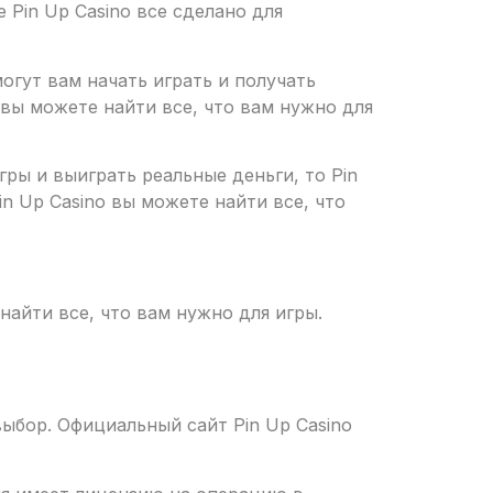
 Pin Up Casino все сделано для
огут вам начать играть и получать
 вы можете найти все, что вам нужно для
ры и выиграть реальные деньги, то Pin
n Up Casino вы можете найти все, что
найти все, что вам нужно для игры.
выбор. Официальный сайт Pin Up Casino