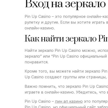
Вход на зеркало 
Pin Up Casino – это популярное онлайн-к
рулетку и другие. Если вы хотите играть 
онлайн-казино.
Как найти зеркало Pi
Найти зеркало Pin Up Casino можно, испо
зеркало” или “Pin Up Casino официальный
понравится.
Кроме того, вы можете найти зеркало Pin 
Up Casino создают группы или страницы, 
Важно помнить, что зеркало Pin Up Casin
играете в онлайн-казино. Убедитесь, что
Pin Up Casino –
пин ап казино
это популяр
Pin Up Casino, но официальный сайт забло