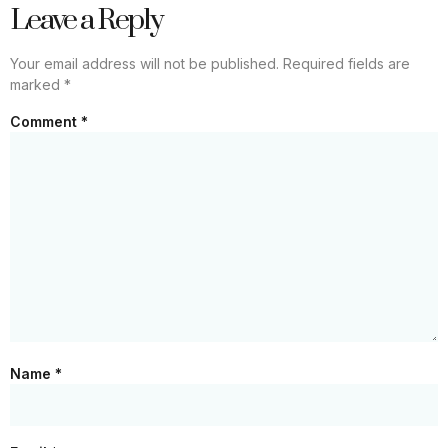
Leave a Reply
Your email address will not be published.
Required fields are
marked
*
Comment
*
Name
*