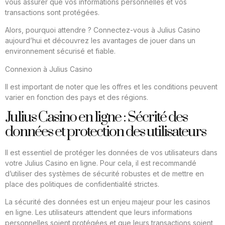
vous assurer que vos informations personnelles et vos
transactions sont protégées.
Alors, pourquoi attendre ? Connectez-vous à Julius Casino
aujourd’hui et découvrez les avantages de jouer dans un
environnement sécurisé et fiable.
Connexion à Julius Casino
Il est important de noter que les offres et les conditions peuvent
varier en fonction des pays et des régions.
Julius Casino en ligne : Sécrité des
données et protection des utilisateurs
Il est essentiel de protéger les données de vos utilisateurs dans
votre Julius Casino en ligne. Pour cela, il est recommandé
d’utiliser des systèmes de sécurité robustes et de mettre en
place des politiques de confidentialité strictes.
La sécurité des données est un enjeu majeur pour les casinos
en ligne. Les utilisateurs attendent que leurs informations
personnelles soient protégées et que leurs transactions soient