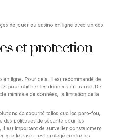
ges de jouer au casino en ligne avec un des
es et protection
no en ligne. Pour cela, il est recommandé de
TLS pour chiffrer les données en transit. De
cte minimale de données, la limitation de la
olutions de sécurité telles que les pare-feu,
e des politiques de sécurité pour les
n, il est important de surveiller constamment
er que le casino est protégé contre les