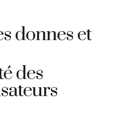
des donnes et
té des
isateurs