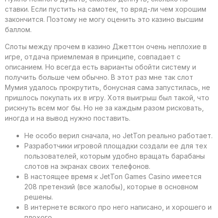
ставки. Если пустить на самотек, то вряд-ли чем хорошим
закончится. Поэтому не могу оценить это казино высшим
баллом.
Слоты между прочем в казино Джеттон очень неплохие в
игре, отдача приемлемая в принципе, совпадает с
описанием. Но всегда есть варианты обойти систему и
получить больше чем обычно. В этот раз мне так слот
Мумия удалось прокрутить, бонусная сама запустилась, не
пришлось покупать их в игру. Хотя выигрыш был такой, что
рискнуть всем мог бы. Но не за каждым разом рисковать,
иногда и на вывод нужно поставить.
Не особо верил сначала, но JetTon реально работает.
Разработчики игровой площадки создали ее для тех
пользователей, которым удобно вращать барабаны
слотов на экранах своих телефонов.
В настоящее время к JetTon Games Casino имеется
208 претензий (все жалобы), которые в основном
решены.
В интернете всякого про него написано, и хорошего и
плохого.