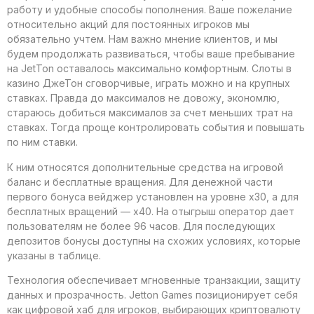
работу и удобные способы пополнения. Ваше пожелание
относительно акций для постоянных игроков мы
обязательно учтем. Нам важно мнение клиентов, и мы
будем продолжать развиваться, чтобы ваше пребывание
на JetTon оставалось максимально комфортным. Слоты в
казино ДжеТон сговорчивые, играть можно и на крупных
ставках. Правда до максималов не довожу, экономлю,
стараюсь добиться максималов за счет меньших трат на
ставках. Тогда проще контролировать события и повышать
по ним ставки.
К ним относятся дополнительные средства на игровой
баланс и бесплатные вращения. Для денежной части
первого бонуса вейджер установлен на уровне х30, а для
бесплатных вращений — х40. На отыгрыш оператор дает
пользователям не более 96 часов. Для последующих
депозитов бонусы доступны на схожих условиях, которые
указаны в таблице.
Технология обеспечивает мгновенные транзакции, защиту
данных и прозрачность. Jetton Games позиционирует себя
как цифровой хаб для игроков, выбирающих криптовалюту