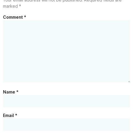
marked
*
Comment
*
Name
*
Email
*