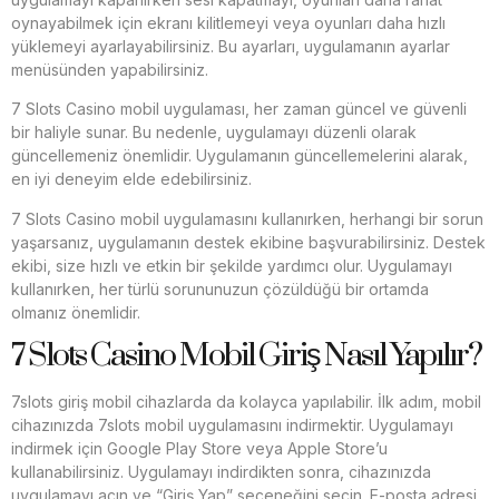
oynayabilmek için ekranı kilitlemeyi veya oyunları daha hızlı
yüklemeyi ayarlayabilirsiniz. Bu ayarları, uygulamanın ayarlar
menüsünden yapabilirsiniz.
7 Slots Casino mobil uygulaması, her zaman güncel ve güvenli
bir haliyle sunar. Bu nedenle, uygulamayı düzenli olarak
güncellemeniz önemlidir. Uygulamanın güncellemelerini alarak,
en iyi deneyim elde edebilirsiniz.
7 Slots Casino mobil uygulamasını kullanırken, herhangi bir sorun
yaşarsanız, uygulamanın destek ekibine başvurabilirsiniz. Destek
ekibi, size hızlı ve etkin bir şekilde yardımcı olur. Uygulamayı
kullanırken, her türlü sorununuzun çözüldüğü bir ortamda
olmanız önemlidir.
7 Slots Casino Mobil Giriş Nasıl Yapılır?
7slots giriş mobil cihazlarda da kolayca yapılabilir. İlk adım, mobil
cihazınızda 7slots mobil uygulamasını indirmektir. Uygulamayı
indirmek için Google Play Store veya Apple Store’u
kullanabilirsiniz. Uygulamayı indirdikten sonra, cihazınızda
uygulamayı açın ve “Giriş Yap” seçeneğini seçin. E-posta adresi