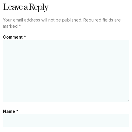
Leave a Reply
Your email address will not be published.
Required fields are
marked
*
Comment
*
Name
*