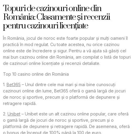
Topuri de cazinouri online din
România: Clasamente și recenzii
pentru cazinouri licențiate
În România, jocul de noroc este foarte popular și mulți oameni îl
practică în mod regulat. Cu toate acestea, nu orice cazinou
online este de încredere și sigur. Pentru a vă ajuta să găsiți cel
mai bun cazinou online din România, am compilat o listă de topuri
de cazinouri online licențiate și recenzii detaliate.
Top 10 casino online din România
1.
Bet365
– Unul dintre cele mai mari și mai bine cunoscuți
cazinouri online din lume, Bet365 oferă o gamă largă de jocuri
de noroc și sportive, precum și o platformă de depunere și
retragere rapidă.
2.
Unibet
– Unibet este un alt cazinou online popular, care oferă
o gamă largă de jocuri de noroc și sportive, precum și o
platformă de depunere și retragere rapidă. De asemenea, oferă
o bonus de început de 100% până la 100 de euro.