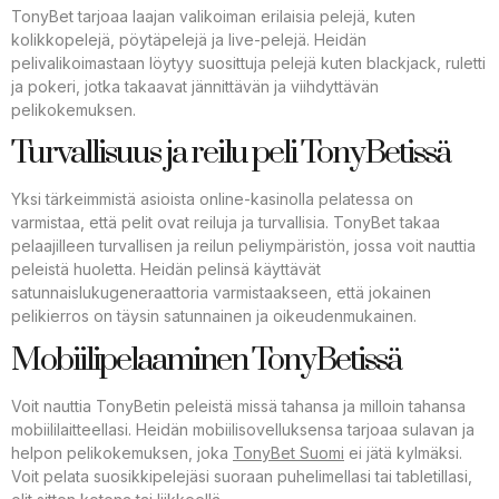
TonyBet tarjoaa laajan valikoiman erilaisia pelejä, kuten
kolikkopelejä, pöytäpelejä ja live-pelejä. Heidän
pelivalikoimastaan löytyy suosittuja pelejä kuten blackjack, ruletti
ja pokeri, jotka takaavat jännittävän ja viihdyttävän
pelikokemuksen.
Turvallisuus ja reilu peli TonyBetissä
Yksi tärkeimmistä asioista online-kasinolla pelatessa on
varmistaa, että pelit ovat reiluja ja turvallisia. TonyBet takaa
pelaajilleen turvallisen ja reilun peliympäristön, jossa voit nauttia
peleistä huoletta. Heidän pelinsä käyttävät
satunnaislukugeneraattoria varmistaakseen, että jokainen
pelikierros on täysin satunnainen ja oikeudenmukainen.
Mobiilipelaaminen TonyBetissä
Voit nauttia TonyBetin peleistä missä tahansa ja milloin tahansa
mobiililaitteellasi. Heidän mobiilisovelluksensa tarjoaa sulavan ja
helpon pelikokemuksen, joka
TonyBet Suomi
ei jätä kylmäksi.
Voit pelata suosikkipelejäsi suoraan puhelimellasi tai tabletillasi,