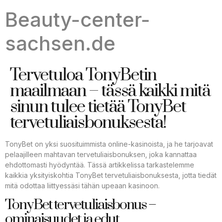
Beauty-center-
sachsen.de
Tervetuloa TonyBetin
maailmaan – tässä kaikki mitä
sinun tulee tietää TonyBet
tervetuliaisbonuksesta!
TonyBet on yksi suosituimmista online-kasinoista, ja he tarjoavat
pelaajilleen mahtavan tervetuliaisbonuksen, joka kannattaa
ehdottomasti hyödyntää. Tässä artikkelissa tarkastelemme
kaikkia yksityiskohtia TonyBet tervetuliaisbonuksesta, jotta tiedät
mitä odottaa liittyessäsi tähän upeaan kasinoon.
TonyBet tervetuliaisbonus –
ominaisuudet ja edut