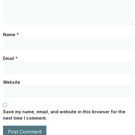
Name
*
Email
*
Website
Save my name, email, and website in this browser for the
next time I comment.