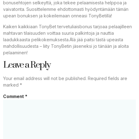
bonusehtojen selkeyttä, joka tekee pelaamisesta helppoa ja
vaivatonta. Suosittelemme ehdottomasti hyödyntämään tämän
upean bonuksen ja kokeilemaan onneasi TonyBetillä!
Kaiken kaikkiaan TonyBet tervetuliaisbonus tarjoaa pelaajilleen
mahtavan tilaisuuden voittaa suuria palkintoja ja nauttia
laadukkaasta pelikokemuksesta.Älä jää paitsi tästä upeasta
mahdollisuudesta – liity TonyBetin jäseneksi jo tänään ja aloita
pelaaminen!
Leave a Reply
Your email address will not be published.
Required fields are
marked
*
Comment
*