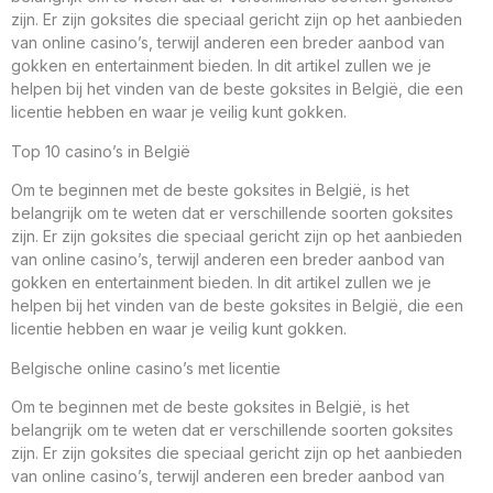
zijn. Er zijn goksites die speciaal gericht zijn op het aanbieden
van online casino’s, terwijl anderen een breder aanbod van
gokken en entertainment bieden. In dit artikel zullen we je
helpen bij het vinden van de beste goksites in België, die een
licentie hebben en waar je veilig kunt gokken.
Top 10 casino’s in België
Om te beginnen met de beste goksites in België, is het
belangrijk om te weten dat er verschillende soorten goksites
zijn. Er zijn goksites die speciaal gericht zijn op het aanbieden
van online casino’s, terwijl anderen een breder aanbod van
gokken en entertainment bieden. In dit artikel zullen we je
helpen bij het vinden van de beste goksites in België, die een
licentie hebben en waar je veilig kunt gokken.
Belgische online casino’s met licentie
Om te beginnen met de beste goksites in België, is het
belangrijk om te weten dat er verschillende soorten goksites
zijn. Er zijn goksites die speciaal gericht zijn op het aanbieden
van online casino’s, terwijl anderen een breder aanbod van