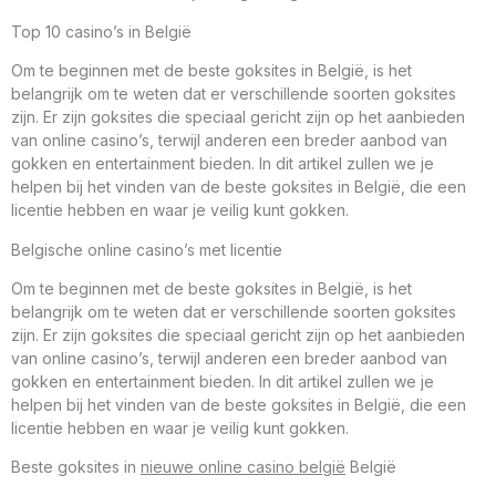
Top 10 casino’s in België
Om te beginnen met de beste goksites in België, is het
belangrijk om te weten dat er verschillende soorten goksites
zijn. Er zijn goksites die speciaal gericht zijn op het aanbieden
van online casino’s, terwijl anderen een breder aanbod van
gokken en entertainment bieden. In dit artikel zullen we je
helpen bij het vinden van de beste goksites in België, die een
licentie hebben en waar je veilig kunt gokken.
Belgische online casino’s met licentie
Om te beginnen met de beste goksites in België, is het
belangrijk om te weten dat er verschillende soorten goksites
zijn. Er zijn goksites die speciaal gericht zijn op het aanbieden
van online casino’s, terwijl anderen een breder aanbod van
gokken en entertainment bieden. In dit artikel zullen we je
helpen bij het vinden van de beste goksites in België, die een
licentie hebben en waar je veilig kunt gokken.
Beste goksites in
nieuwe online casino belgië
België