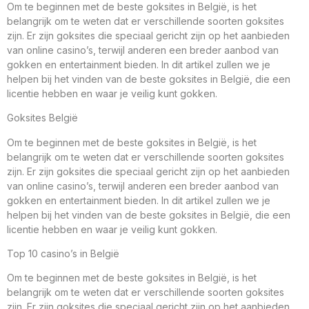
Om te beginnen met de beste goksites in België, is het
belangrijk om te weten dat er verschillende soorten goksites
zijn. Er zijn goksites die speciaal gericht zijn op het aanbieden
van online casino’s, terwijl anderen een breder aanbod van
gokken en entertainment bieden. In dit artikel zullen we je
helpen bij het vinden van de beste goksites in België, die een
licentie hebben en waar je veilig kunt gokken.
Goksites België
Om te beginnen met de beste goksites in België, is het
belangrijk om te weten dat er verschillende soorten goksites
zijn. Er zijn goksites die speciaal gericht zijn op het aanbieden
van online casino’s, terwijl anderen een breder aanbod van
gokken en entertainment bieden. In dit artikel zullen we je
helpen bij het vinden van de beste goksites in België, die een
licentie hebben en waar je veilig kunt gokken.
Top 10 casino’s in België
Om te beginnen met de beste goksites in België, is het
belangrijk om te weten dat er verschillende soorten goksites
zijn. Er zijn goksites die speciaal gericht zijn op het aanbieden