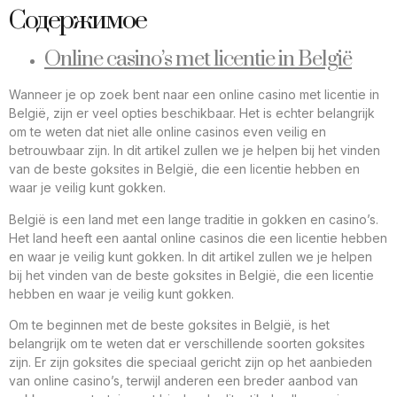
Содержимое
Online casino’s met licentie in België
Wanneer je op zoek bent naar een online casino met licentie in
België, zijn er veel opties beschikbaar. Het is echter belangrijk
om te weten dat niet alle online casinos even veilig en
betrouwbaar zijn. In dit artikel zullen we je helpen bij het vinden
van de beste goksites in België, die een licentie hebben en
waar je veilig kunt gokken.
België is een land met een lange traditie in gokken en casino’s.
Het land heeft een aantal online casinos die een licentie hebben
en waar je veilig kunt gokken. In dit artikel zullen we je helpen
bij het vinden van de beste goksites in België, die een licentie
hebben en waar je veilig kunt gokken.
Om te beginnen met de beste goksites in België, is het
belangrijk om te weten dat er verschillende soorten goksites
zijn. Er zijn goksites die speciaal gericht zijn op het aanbieden
van online casino’s, terwijl anderen een breder aanbod van