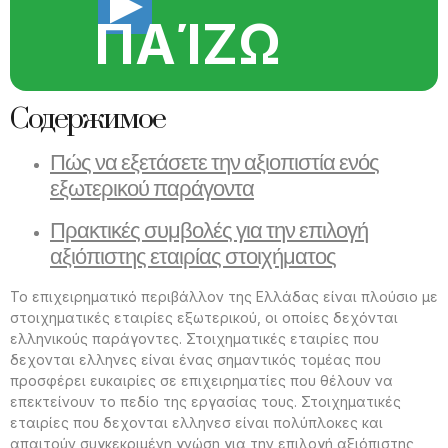
ΠΑΊΖΩ
Содержимое
Πώς να εξετάσετε την αξιοπιστία ενός
εξωτερικού παράγοντα
Πρακτικές συμβολές για την επιλογή
αξιόπιστης εταιρίας στοιχήματος
Το επιχειρηματικό περιβάλλον της Ελλάδας είναι πλούσιο με
στοιχηματικές εταιρίες εξωτερικού, οι οποίες δεχόνται
ελληνικούς παράγοντες. Στοιχηματικές εταιρίες που
δεχονται ελληνες είναι ένας σημαντικός τομέας που
προσφέρει ευκαιρίες σε επιχειρηματίες που θέλουν να
επεκτείνουν το πεδίο της εργασίας τους. Στοιχηματικές
εταιρίες που δεχονται ελληνεσ είναι πολύπλοκες και
απαιτούν συγκεκριμένη γνώση για την επιλογή αξιόπιστης