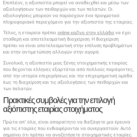
Επιπλέον, η αξιοπιστία μπορεί να αναδειχθεί και μέσω των
αξιολογήσεων των πειθαρχών και των πελατών. Οι
αξιολογήσεις μπορούν να παράσχουν ένα πραγματικό
πληροφοριακό περιεχόμενο για την αξιοπιστία της εταιρίας.
Τέλος, η εταιρεία πρέπει
online καζίνο στην ελλάδα
να έχει
σταθερή και αποτελεσματική διαχείριση. Η διαχείριση
πρέπει να είναι αποτελεσματική στην επίλυση προβλημάτων
και στην αντιμετώπιση αλλαγών στην αγορά.
Συνολικά, η αξιοπιστία μιας ξένης στοιχηματικής εταιρίας
που δεχονται ελληνες εξαρτάται από πολλούς παράγοντες,
από την ιστορία επιχειρήσεως και την επιχειρηματική ομάδα
έως τη διαχείριση και τις αξιολογήσεις των πειθαρχών και
των πελατών.
Πρακτικές συμβολές για την επιλογή
αξιόπιστης εταιρίας στοιχήματος
Πρώτα απ’ όλα, είναι απαραίτητο να διεξάγετε μια έρευνα
για τις εταιρίες που ενδιαφέρονται να συνεργαστούν. Αυτό
σημαίνει ότι πρέπει να αναζητήσετε στοιχηματικές εταιρίες