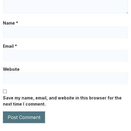
Name
*
Email
*
Website
Save my name, email, and website in this browser for the
next time I comment.