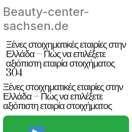
Beauty-center-
sachsen.de
Ξένες στοιχηματικές εταιρίες στην
Ελλάδα – Πώς να επιλέξετε
αξιόπιστη εταιρία στοιχήματος
304
Ξένες στοιχηματικές εταιρίες στην
Ελλάδα – Πώς να επιλέξετε
αξιόπιστη εταιρία στοιχήματος