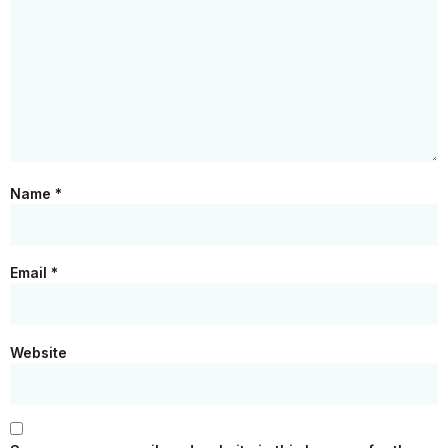
Name
*
Email
*
Website