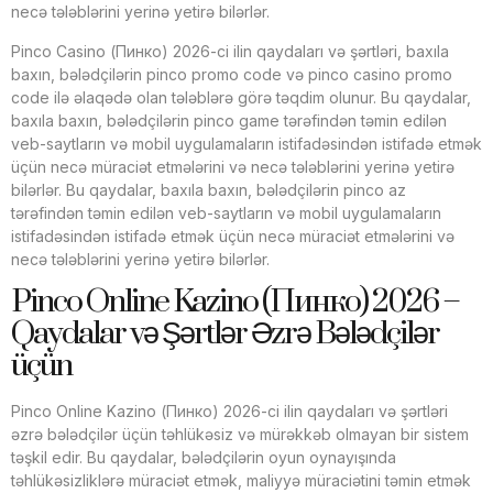
necə tələblərini yerinə yetirə bilərlər.
Pinco Casino (Пинко) 2026-ci ilin qaydaları və şərtləri, baxıla
baxın, bələdçilərin pinco promo code və pinco casino promo
code ilə əlaqədə olan tələblərə görə təqdim olunur. Bu qaydalar,
baxıla baxın, bələdçilərin pinco game tərəfindən təmin edilən
veb-saytların və mobil uygulamaların istifadəsindən istifadə etmək
üçün necə müraciət etmələrini və necə tələblərini yerinə yetirə
bilərlər. Bu qaydalar, baxıla baxın, bələdçilərin pinco az
tərəfindən təmin edilən veb-saytların və mobil uygulamaların
istifadəsindən istifadə etmək üçün necə müraciət etmələrini və
necə tələblərini yerinə yetirə bilərlər.
Pinco Online Kazino (Пинко) 2026 –
Qaydalar və Şərtlər Əzrə Bələdçilər
üçün
Pinco Online Kazino (Пинко) 2026-ci ilin qaydaları və şərtləri
əzrə bələdçilər üçün təhlükəsiz və mürəkkəb olmayan bir sistem
təşkil edir. Bu qaydalar, bələdçilərin oyun oynayışında
təhlükəsizliklərə müraciət etmək, maliyyə müraciətini təmin etmək