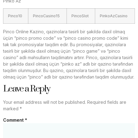
Pinko Az
Pinco10
PincoCasino15
PincoSlot
PinkoAzCasino
Pinco Online Kazino, qazinolara təsirli bir şəkildə daxil olmaq
üçün “pinco promo code” və “pinco casino promo code” kimi
tək tək promosiyalar təqdim edir. Bu promosiyalar, qazinolara
təsirli bir şəkildə daxil olmaq üçün “pinco game” və “pinco
casino” adlı məhsulların təqdimatını artırır. Pinco, qazinolara təsirli
bir şəkildə daxil olmaq üçün “pinko az” adlı bir qazino tərəfindən
təqdim olunmuşdur. Bu qazino, qazinolara təsirli bir şəkildə daxil
olmaq üçün “pinco” adlı bir qazino tərəfindən təqdim olunmuşdur.
Leave a Reply
Your email address will not be published.
Required fields are
marked
*
Comment
*