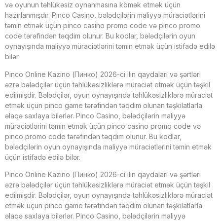
və oyunun təhlükəsiz oynanmasına kömək etmək üçün
hazırlanmışdır. Pinco Casino, bələdçilərin maliyyə müraciətlərini
təmin etmək üçün pinco casino promo code və pinco promo
code tərəfindən təqdim olunur. Bu kodlar, bələdçilərin oyun
oynayışında maliyyə müraciətlərini təmin etmək üçün istifadə edilə
bilər.
Pinco Online Kazino (Пинко) 2026-ci ilin qaydaları və şərtləri
əzrə bələdçilər üçün təhlükəsizliklərə müraciət etmək üçün təşkil
edilmişdir. Bələdçilər, oyun oynayışında təhlükəsizliklərə müraciət
etmək üçün pinco game tərəfindən təqdim olunan təşkilatlarla
əlaqə saxlaya bilərlər. Pinco Casino, bələdçilərin maliyyə
müraciətlərini təmin etmək üçün pinco casino promo code və
pinco promo code tərəfindən təqdim olunur. Bu kodlar,
bələdçilərin oyun oynayışında maliyyə müraciətlərini təmin etmək
üçün istifadə edilə bilər.
Pinco Online Kazino (Пинко) 2026-ci ilin qaydaları və şərtləri
əzrə bələdçilər üçün təhlükəsizliklərə müraciət etmək üçün təşkil
edilmişdir. Bələdçilər, oyun oynayışında təhlükəsizliklərə müraciət
etmək üçün pinco game tərəfindən təqdim olunan təşkilatlarla
əlaqə saxlaya bilərlər. Pinco Casino, bələdçilərin maliyyə