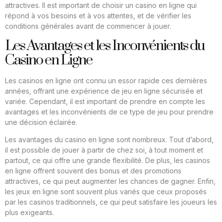
attractives. Il est important de choisir un casino en ligne qui
répond à vos besoins et à vos attentes, et de vérifier les
conditions générales avant de commencer à jouer.
Les Avantages et les Inconvénients du
Casino en Ligne
Les casinos en ligne ont connu un essor rapide ces dernières
années, offrant une expérience de jeu en ligne sécurisée et
variée. Cependant, il est important de prendre en compte les
avantages et les inconvénients de ce type de jeu pour prendre
une décision éclairée.
Les avantages du casino en ligne sont nombreux. Tout d’abord,
il est possible de jouer à partir de chez soi, à tout moment et
partout, ce qui offre une grande flexibilité. De plus, les casinos
en ligne offrent souvent des bonus et des promotions
attractives, ce qui peut augmenter les chances de gagner. Enfin,
les jeux en ligne sont souvent plus variés que ceux proposés
par les casinos traditionnels, ce qui peut satisfaire les joueurs les
plus exigeants.