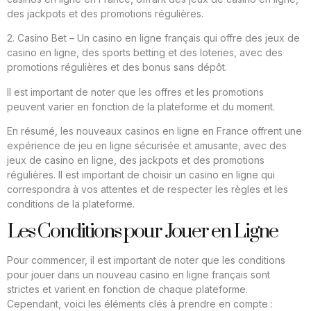
des jackpots et des promotions régulières.
2. Casino Bet – Un casino en ligne français qui offre des jeux de
casino en ligne, des sports betting et des loteries, avec des
promotions régulières et des bonus sans dépôt.
Il est important de noter que les offres et les promotions
peuvent varier en fonction de la plateforme et du moment.
En résumé, les nouveaux casinos en ligne en France offrent une
expérience de jeu en ligne sécurisée et amusante, avec des
jeux de casino en ligne, des jackpots et des promotions
régulières. Il est important de choisir un casino en ligne qui
correspondra à vos attentes et de respecter les règles et les
conditions de la plateforme.
Les Conditions pour Jouer en Ligne
Pour commencer, il est important de noter que les conditions
pour jouer dans un nouveau casino en ligne français sont
strictes et varient en fonction de chaque plateforme.
Cependant, voici les éléments clés à prendre en compte :