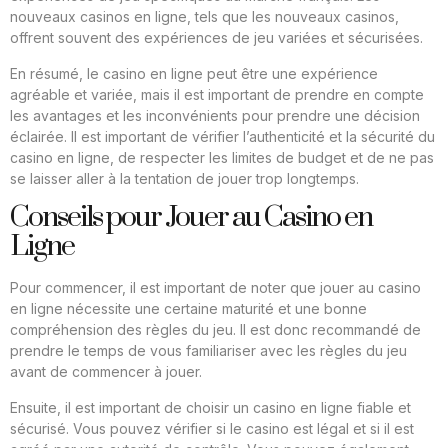
nouveaux casinos en ligne, tels que les nouveaux casinos,
offrent souvent des expériences de jeu variées et sécurisées.
En résumé, le casino en ligne peut être une expérience
agréable et variée, mais il est important de prendre en compte
les avantages et les inconvénients pour prendre une décision
éclairée. Il est important de vérifier l’authenticité et la sécurité du
casino en ligne, de respecter les limites de budget et de ne pas
se laisser aller à la tentation de jouer trop longtemps.
Conseils pour Jouer au Casino en
Ligne
Pour commencer, il est important de noter que jouer au casino
en ligne nécessite une certaine maturité et une bonne
compréhension des règles du jeu. Il est donc recommandé de
prendre le temps de vous familiariser avec les règles du jeu
avant de commencer à jouer.
Ensuite, il est important de choisir un casino en ligne fiable et
sécurisé. Vous pouvez vérifier si le casino est légal et si il est