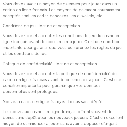
Vous devez avoir un moyen de paiement pour jouer dans un
casino en ligne français. Les moyens de paiement couramment
acceptés sont les cartes bancaires, les e-wallets, etc.
Conditions de jeu : lecture et acceptation
Vous devez lire et accepter les conditions de jeu du casino en
ligne français avant de commencer à jouer. C’est une condition
importante pour garantir que vous comprenez les règles du jeu
et les conditions de jeu.
Politique de confidentialité : lecture et acceptation
Vous devez lire et accepter la politique de confidentialité du
casino en ligne français avant de commencer à jouer. C’est une
condition importante pour garantir que vos données
personnelles sont protégées.
Nouveau casino en ligne français : bonus sans dépôt
Les nouveaux casinos en ligne français offrent souvent des
bonus sans dépôt pour les nouveaux joueurs. C’est un excellent
moyen de commencer à jouer sans avoir à déposer d’argent.