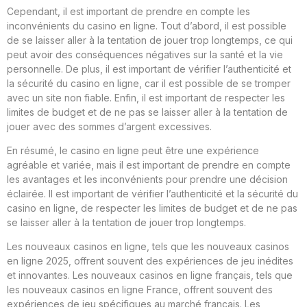
Cependant, il est important de prendre en compte les
inconvénients du casino en ligne. Tout d’abord, il est possible
de se laisser aller à la tentation de jouer trop longtemps, ce qui
peut avoir des conséquences négatives sur la santé et la vie
personnelle. De plus, il est important de vérifier l’authenticité et
la sécurité du casino en ligne, car il est possible de se tromper
avec un site non fiable. Enfin, il est important de respecter les
limites de budget et de ne pas se laisser aller à la tentation de
jouer avec des sommes d’argent excessives.
En résumé, le casino en ligne peut être une expérience
agréable et variée, mais il est important de prendre en compte
les avantages et les inconvénients pour prendre une décision
éclairée. Il est important de vérifier l’authenticité et la sécurité du
casino en ligne, de respecter les limites de budget et de ne pas
se laisser aller à la tentation de jouer trop longtemps.
Les nouveaux casinos en ligne, tels que les nouveaux casinos
en ligne 2025, offrent souvent des expériences de jeu inédites
et innovantes. Les nouveaux casinos en ligne français, tels que
les nouveaux casinos en ligne France, offrent souvent des
expériences de jeu spécifiques au marché français. Les