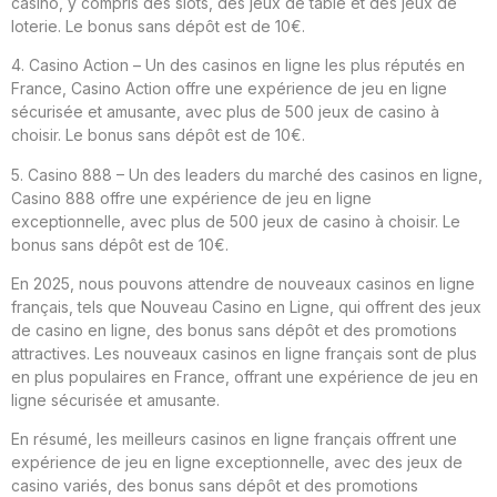
casino, y compris des slots, des jeux de table et des jeux de
loterie. Le bonus sans dépôt est de 10€.
4. Casino Action – Un des casinos en ligne les plus réputés en
France, Casino Action offre une expérience de jeu en ligne
sécurisée et amusante, avec plus de 500 jeux de casino à
choisir. Le bonus sans dépôt est de 10€.
5. Casino 888 – Un des leaders du marché des casinos en ligne,
Casino 888 offre une expérience de jeu en ligne
exceptionnelle, avec plus de 500 jeux de casino à choisir. Le
bonus sans dépôt est de 10€.
En 2025, nous pouvons attendre de nouveaux casinos en ligne
français, tels que Nouveau Casino en Ligne, qui offrent des jeux
de casino en ligne, des bonus sans dépôt et des promotions
attractives. Les nouveaux casinos en ligne français sont de plus
en plus populaires en France, offrant une expérience de jeu en
ligne sécurisée et amusante.
En résumé, les meilleurs casinos en ligne français offrent une
expérience de jeu en ligne exceptionnelle, avec des jeux de
casino variés, des bonus sans dépôt et des promotions