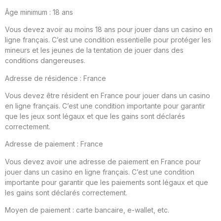
Âge minimum : 18 ans
Vous devez avoir au moins 18 ans pour jouer dans un casino en
ligne français. C’est une condition essentielle pour protéger les
mineurs et les jeunes de la tentation de jouer dans des
conditions dangereuses.
Adresse de résidence : France
Vous devez être résident en France pour jouer dans un casino
en ligne français. C’est une condition importante pour garantir
que les jeux sont légaux et que les gains sont déclarés
correctement.
Adresse de paiement : France
Vous devez avoir une adresse de paiement en France pour
jouer dans un casino en ligne français. C’est une condition
importante pour garantir que les paiements sont légaux et que
les gains sont déclarés correctement.
Moyen de paiement : carte bancaire, e-wallet, etc.