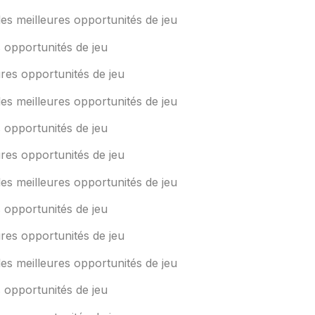
es meilleures opportunités de jeu
 opportunités de jeu
ures opportunités de jeu
es meilleures opportunités de jeu
 opportunités de jeu
ures opportunités de jeu
es meilleures opportunités de jeu
 opportunités de jeu
ures opportunités de jeu
es meilleures opportunités de jeu
 opportunités de jeu