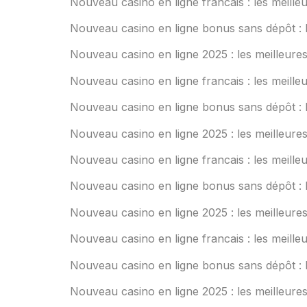
Nouveau casino en ligne francais : les meille
Nouveau casino en ligne bonus sans dépôt : l
Nouveau casino en ligne 2025 : les meilleures
Nouveau casino en ligne francais : les meille
Nouveau casino en ligne bonus sans dépôt : l
Nouveau casino en ligne 2025 : les meilleures
Nouveau casino en ligne francais : les meille
Nouveau casino en ligne bonus sans dépôt : l
Nouveau casino en ligne 2025 : les meilleures
Nouveau casino en ligne francais : les meille
Nouveau casino en ligne bonus sans dépôt : l
Nouveau casino en ligne 2025 : les meilleures