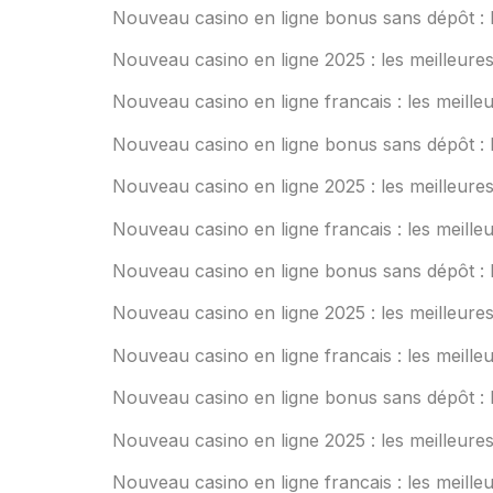
Nouveau casino en ligne bonus sans dépôt : l
Nouveau casino en ligne 2025 : les meilleures
Nouveau casino en ligne francais : les meille
Nouveau casino en ligne bonus sans dépôt : l
Nouveau casino en ligne 2025 : les meilleures
Nouveau casino en ligne francais : les meille
Nouveau casino en ligne bonus sans dépôt : l
Nouveau casino en ligne 2025 : les meilleures
Nouveau casino en ligne francais : les meille
Nouveau casino en ligne bonus sans dépôt : l
Nouveau casino en ligne 2025 : les meilleures
Nouveau casino en ligne francais : les meille