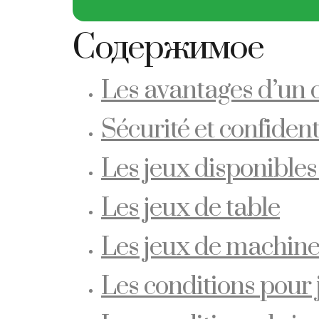
Содержимое
Les avantages d’un c
Sécurité et confident
Les jeux disponibles
Les jeux de table
Les jeux de machine
Les conditions pour 