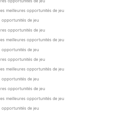
ures opportunités de jeu
es meilleures opportunités de jeu
 opportunités de jeu
ures opportunités de jeu
es meilleures opportunités de jeu
 opportunités de jeu
ures opportunités de jeu
es meilleures opportunités de jeu
 opportunités de jeu
ures opportunités de jeu
es meilleures opportunités de jeu
 opportunités de jeu