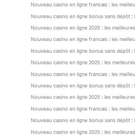
Nouveau casino en ligne francais : les meille
Nouveau casino en ligne bonus sans dépôt : l
Nouveau casino en ligne 2025 : les meilleures
Nouveau casino en ligne francais : les meille
Nouveau casino en ligne bonus sans dépôt : l
Nouveau casino en ligne 2025 : les meilleures
Nouveau casino en ligne francais : les meille
Nouveau casino en ligne bonus sans dépôt : l
Nouveau casino en ligne 2025 : les meilleures
Nouveau casino en ligne francais : les meille
Nouveau casino en ligne bonus sans dépôt : l
Nouveau casino en ligne 2025 : les meilleures