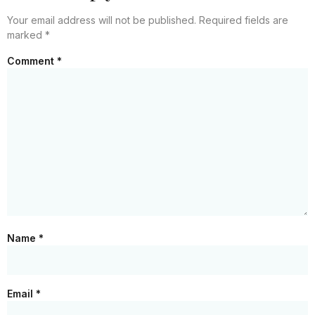
Your email address will not be published.
Required fields are
marked
*
Comment
*
Name
*
Email
*