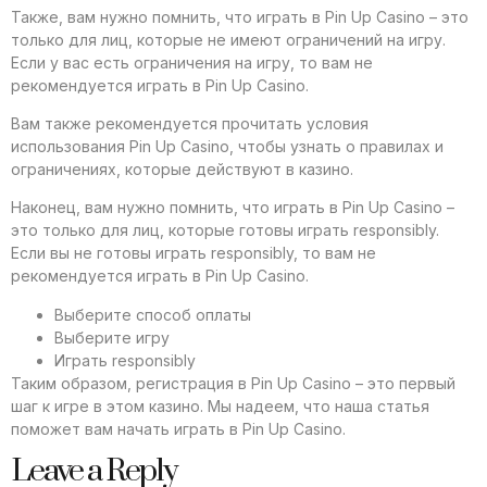
Также, вам нужно помнить, что играть в Pin Up Casino – это
только для лиц, которые не имеют ограничений на игру.
Если у вас есть ограничения на игру, то вам не
рекомендуется играть в Pin Up Casino.
Вам также рекомендуется прочитать условия
использования Pin Up Casino, чтобы узнать о правилах и
ограничениях, которые действуют в казино.
Наконец, вам нужно помнить, что играть в Pin Up Casino –
это только для лиц, которые готовы играть responsibly.
Если вы не готовы играть responsibly, то вам не
рекомендуется играть в Pin Up Casino.
Выберите способ оплаты
Выберите игру
Играть responsibly
Таким образом, регистрация в Pin Up Casino – это первый
шаг к игре в этом казино. Мы надеем, что наша статья
поможет вам начать играть в Pin Up Casino.
Leave a Reply