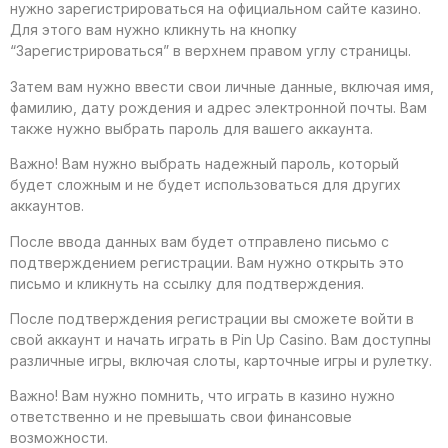
нужно зарегистрироваться на официальном сайте казино.
Для этого вам нужно кликнуть на кнопку
“Зарегистрироваться” в верхнем правом углу страницы.
Затем вам нужно ввести свои личные данные, включая имя,
фамилию, дату рождения и адрес электронной почты. Вам
также нужно выбрать пароль для вашего аккаунта.
Важно! Вам нужно выбрать надежный пароль, который
будет сложным и не будет использоваться для других
аккаунтов.
После ввода данных вам будет отправлено письмо с
подтверждением регистрации. Вам нужно открыть это
письмо и кликнуть на ссылку для подтверждения.
После подтверждения регистрации вы сможете войти в
свой аккаунт и начать играть в Pin Up Casino. Вам доступны
различные игры, включая слоты, карточные игры и рулетку.
Важно! Вам нужно помнить, что играть в казино нужно
ответственно и не превышать свои финансовые
возможности.