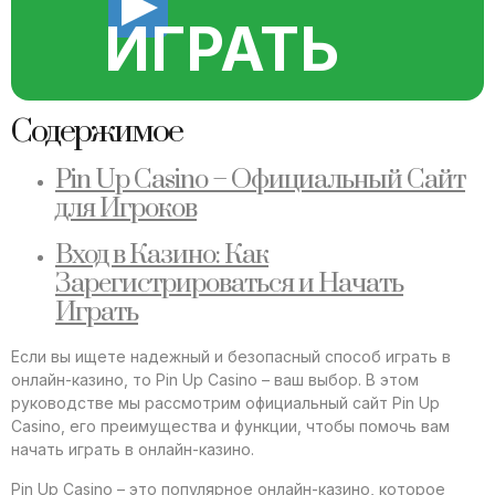
ИГРАТЬ
Содержимое
Pin Up Casino – Официальный Сайт
для Игроков
Вход в Казино: Как
Зарегистрироваться и Начать
Играть
Если вы ищете надежный и безопасный способ играть в
онлайн-казино, то Pin Up Casino – ваш выбор. В этом
руководстве мы рассмотрим официальный сайт Pin Up
Casino, его преимущества и функции, чтобы помочь вам
начать играть в онлайн-казино.
Pin Up Casino – это популярное онлайн-казино, которое