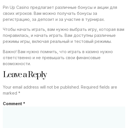
Pin Up Casino предлагает различные бонусы и акции для
своих игроков. Вам можно получать бонусы за
регистрацию, за депозит и за участие в турнирах.
Чтобы начать играть, вам нужно выбрать игру, которая вам
понравилась, и начать играть. Вам доступны различные
режимы игры, включая реальный и тестовый режимы.
Важно! Вам нужно помнить, что играть в казино нужно
ответственно и не превышать свои финансовые
возможности.
Leave a Reply
Your email address will not be published.
Required fields are
marked
*
Comment
*