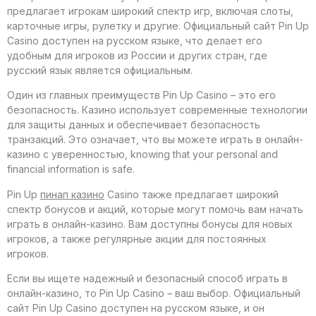
предлагает игрокам широкий спектр игр, включая слоты,
карточные игры, рулетку и другие. Официальный сайт Pin Up
Casino доступен на русском языке, что делает его
удобным для игроков из России и других стран, где
русский язык является официальным.
Один из главных преимуществ Pin Up Casino – это его
безопасность. Казино использует современные технологии
для защиты данных и обеспечивает безопасность
транзакций. Это означает, что вы можете играть в онлайн-
казино с уверенностью, knowing that your personal and
financial information is safe.
Pin Up
пинап казино
Casino также предлагает широкий
спектр бонусов и акций, которые могут помочь вам начать
играть в онлайн-казино. Вам доступны бонусы для новых
игроков, а также регулярные акции для постоянных
игроков.
Если вы ищете надежный и безопасный способ играть в
онлайн-казино, то Pin Up Casino – ваш выбор. Официальный
сайт Pin Up Casino доступен на русском языке, и он