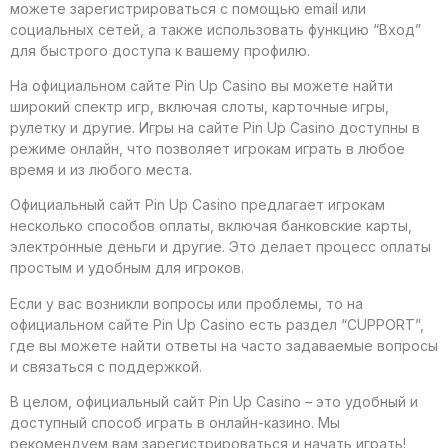
можете зарегистрироваться с помощью email или
социальных сетей, а также использовать функцию “Вход”
для быстрого доступа к вашему профилю.
На официальном сайте Pin Up Casino вы можете найти
широкий спектр игр, включая слоты, карточные игры,
рулетку и другие. Игры на сайте Pin Up Casino доступны в
режиме онлайн, что позволяет игрокам играть в любое
время и из любого места.
Официальный сайт Pin Up Casino предлагает игрокам
несколько способов оплаты, включая банковские карты,
электронные деньги и другие. Это делает процесс оплаты
простым и удобным для игроков.
Если у вас возникли вопросы или проблемы, то на
официальном сайте Pin Up Casino есть раздел “СUPPORT”,
где вы можете найти ответы на часто задаваемые вопросы
и связаться с поддержкой.
В целом, официальный сайт Pin Up Casino – это удобный и
доступный способ играть в онлайн-казино. Мы
рекомендуем вам зарегистрироваться и начать играть!