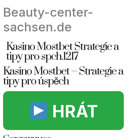
Beauty-center-
sachsen.de
Kasino Mostbet Strategie a
tipy pro spch.1217
Kasino Mostbet – Strategie a
tipy pro úspěch
HRÁT