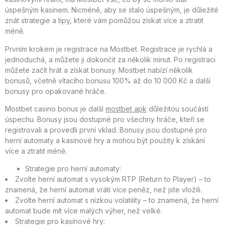
úspešným kasinem. Nicméně, aby se stalo úspešným, je důležité
znát strategie a tipy, které vám pomůžou získat více a ztratit
méně.
Prvním krokem je registrace na Mostbet. Registrace je rychlá a
jednoduchá, a můžete ji dokončit za několik minut. Po registraci
můžete začít hrát a získat bonusy. Mostbet nabízí několik
bonusů, včetně vítacího bonusu 100% až do 10 000 Kč a další
bonusy pro opakované hráče.
Mostbet casino bonus je další
mostbet apk
důležitou součástí
úspechu. Bonusy jsou dostupné pro všechny hráče, kteří se
registrovali a provedli první vklad. Bonusy jsou dostupné pro
herní automaty a kasínové hry a mohou být použity k získání
více a ztratit méně.
Strategie pro herní automaty:
Zvolte herní automat s vysokým RTP (Return to Player) – to
znamená, že herní automat vrátí více peněz, než jste vložili.
Zvolte herní automat s nízkou volatility – to znamená, že herní
automat bude mít více malých výher, než velké.
Strategie pro kasínové hry: