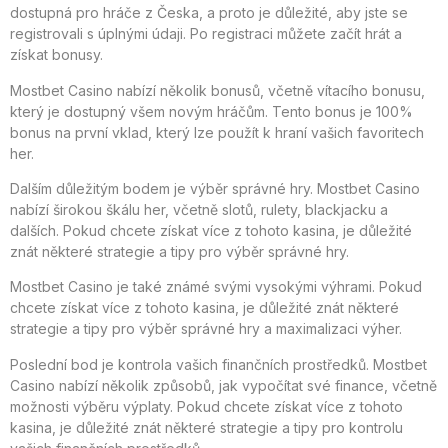
dostupná pro hráče z Česka, a proto je důležité, aby jste se
registrovali s úplnými údaji. Po registraci můžete začít hrát a
získat bonusy.
Mostbet Casino nabízí několik bonusů, včetně vítacího bonusu,
který je dostupný všem novým hráčům. Tento bonus je 100%
bonus na první vklad, který lze použít k hraní vašich favoritech
her.
Dalším důležitým bodem je výběr správné hry. Mostbet Casino
nabízí širokou škálu her, včetně slotů, rulety, blackjacku a
dalších. Pokud chcete získat více z tohoto kasina, je důležité
znát některé strategie a tipy pro výběr správné hry.
Mostbet Casino je také známé svými vysokými výhrami. Pokud
chcete získat více z tohoto kasina, je důležité znát některé
strategie a tipy pro výběr správné hry a maximalizaci výher.
Poslední bod je kontrola vašich finančních prostředků. Mostbet
Casino nabízí několik způsobů, jak vypočítat své finance, včetně
možnosti výběru výplaty. Pokud chcete získat více z tohoto
kasina, je důležité znát některé strategie a tipy pro kontrolu