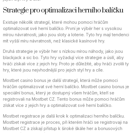
Strategie pro optimalizaci herního balíčku
Existuje několik strategií, které mohou pomoci hráčům
optimalizovat své herní balíčko. První je výběr her s vysokou
mírou návratnosti, jako jsou sloty a loterie. Tyto hry mají tendenci
mít vyšší míru návratnosti, než klasické kasínové hry.
Druhá strategie je výběr her s nízkou mírou náhody, jako jsou
blackjack a sic bo. Tyto hry vyžadují více strategie a úsilí, aby
hráči získali více z jejich hry. Proto je důležité, aby hráči zvolili ty
hry, které jsou nejvhodnější pro jejich styl hry a cíle.
Mostbet casino bonus je další strategií, která může pomoci
hráčům optimalizovat své herní balíčko. Mostbet casino bonus je
speciální bonus, který je dostupný všem hráčům, kteří se
registrovali na Mostbet CZ. Tento bonus může pomoci hráčům
získat více z jejich hry a optimalizovat své herní balíčko.
Mostbet registrace je další krok k optimalizaci herního balíčku.
Mostbet registrace je proces, při kterém hráči se registrovaji na
Mostbet CZ a získají přístup k široké škále her a bonusových