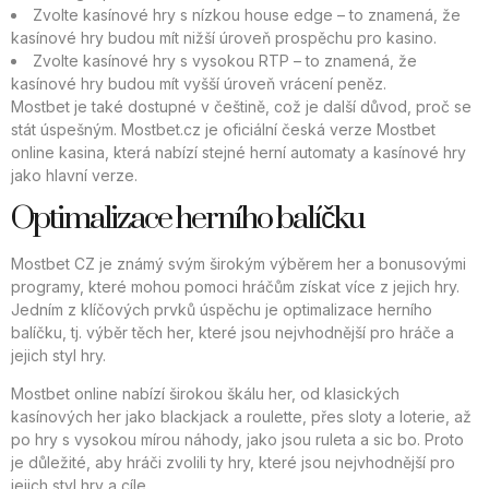
Zvolte kasínové hry s nízkou house edge – to znamená, že
kasínové hry budou mít nižší úroveň prospěchu pro kasino.
Zvolte kasínové hry s vysokou RTP – to znamená, že
kasínové hry budou mít vyšší úroveň vrácení peněz.
Mostbet je také dostupné v češtině, což je další důvod, proč se
stát úspešným. Mostbet.cz je oficiální česká verze Mostbet
online kasina, která nabízí stejné herní automaty a kasínové hry
jako hlavní verze.
Optimalizace herního balíčku
Mostbet CZ je známý svým širokým výběrem her a bonusovými
programy, které mohou pomoci hráčům získat více z jejich hry.
Jedním z klíčových prvků úspěchu je optimalizace herního
balíčku, tj. výběr těch her, které jsou nejvhodnější pro hráče a
jejich styl hry.
Mostbet online nabízí širokou škálu her, od klasických
kasínových her jako blackjack a roulette, přes sloty a loterie, až
po hry s vysokou mírou náhody, jako jsou ruleta a sic bo. Proto
je důležité, aby hráči zvolili ty hry, které jsou nejvhodnější pro
jejich styl hry a cíle.