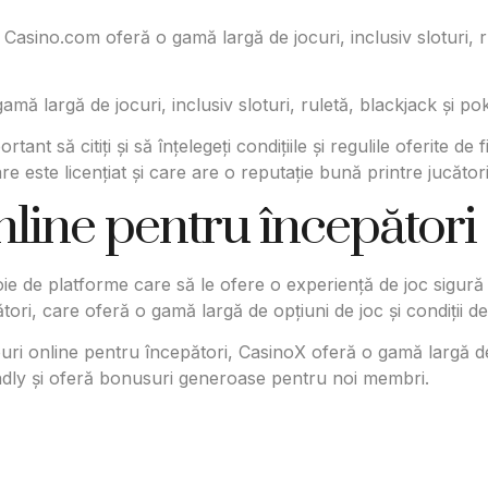
Casino.com oferă o gamă largă de jocuri, inclusiv sloturi, 
mă largă de jocuri, inclusiv sloturi, ruletă, blackjack și po
tant să citiți și să înțelegeți condițiile și regulile oferite 
e este licențiat și care are o reputație bună printre jucători
nline pentru începători
e de platforme care să le ofere o experiență de joc sigură și
ori, care oferă o gamă largă de opțiuni de joc și condiții de
ri online pentru începători, CasinoX oferă o gamă largă de j
endly și oferă bonusuri generoase pentru noi membri.