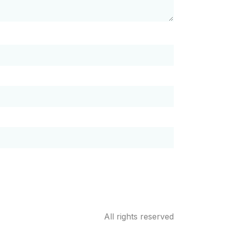
All rights reserved