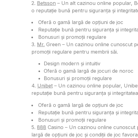
2.
Betsson
– Un alt cazinou online popular, Be
o reputație bună pentru siguranța și integritate
Oferă o gamă largă de opțiuni de joc
Reputație bună pentru siguranța și integrita
Bonusuri și promoții regulare
3.
Mr.
Green – Un cazinou online cunoscut pen
promoții regulare pentru membrii săi.
Design modern și intuitiv
Oferă o gamă largă de jocuri de noroc
Bonusuri și promoții regulare
4.
Unibet
– Un cazinou online popular, Unibet 
reputație bună pentru siguranța și integritatea 
Oferă o gamă largă de opțiuni de joc
Reputație bună pentru siguranța și integrita
Bonusuri și promoții regulare
5.
888
Casino – Un cazinou online cunoscut p
largă de opțiuni de joc și condiții de joc favora