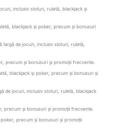
ri, inclusiv sloturi, ruletă, blackjack și
uletă, blackjack și poker, precum și bonusuri
rgă de jocuri, inclusiv sloturi, ruletă,
er, precum și bonusuri și promoții frecvente.
uletă, blackjack și poker, precum și bonusuri și
e jocuri, inclusiv sloturi, ruletă, blackjack
er, precum și bonusuri și promoții frecvente.
i poker, precum și bonusuri și promoții