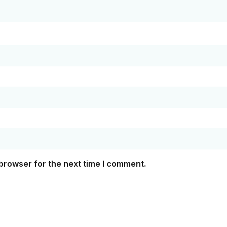
browser for the next time I comment.