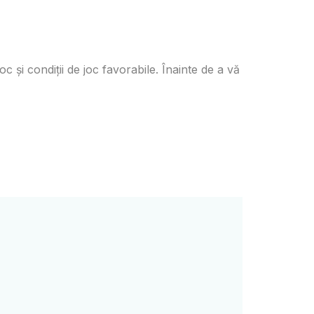
 și condiții de joc favorabile. Înainte de a vă