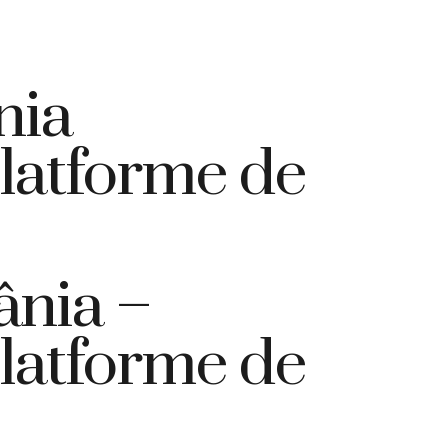
nia
latforme de
ânia –
latforme de