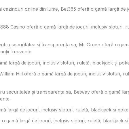
i cazinouri online din lume, Bet365 oferă o gamă largă de jocu
888 Casino oferă o gamă largă de jocuri, inclusiv sloturi, r
ru securitatea și transparența sa, Mr Green oferă o gamă la
moții frecvente.
ă largă de jocuri, inclusiv sloturi, ruletă, blackjack și pok
William Hill oferă o gamă largă de jocuri, inclusiv sloturi, r
 securitatea și transparența sa, Betway oferă o gamă largă d
ente.
 largă de jocuri, inclusiv sloturi, ruletă, blackjack și pok
o gamă largă de jocuri, inclusiv sloturi, ruletă, blackjack ș