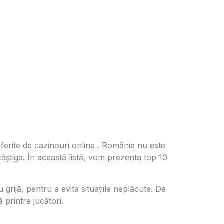
oferite de
cazinouri online
. România nu este
a câștiga. În această listă, vom prezenta top 10
rijă, pentru a evita situațiile neplăcute. De
 printre jucători.