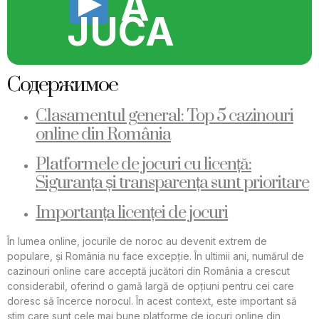
A
JUCA
Содержимое
Clasamentul general: Top 5 cazinouri
online din România
Platformele de jocuri cu licență:
Siguranța și transparența sunt prioritare
Importanța licenței de jocuri
În lumea online, jocurile de noroc au devenit extrem de
populare, și România nu face excepție. În ultimii ani, numărul de
cazinouri online care acceptă jucători din România a crescut
considerabil, oferind o gamă largă de opțiuni pentru cei care
doresc să încerce norocul. În acest context, este important să
știm care sunt cele mai bune platforme de jocuri online din