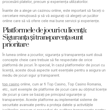
procesării platelor, precum și experiența utilizatorilor.
Înainte de a alege un cazinou online, este important să faceți o
cercetare minuțioasă și să vă asigurați că alegeți un jucător
online care să vă ofere cele mai bune servicii și experiențe.
Platformele de jocuri cu licență:
Siguranța și transparența sunt
prioritare
În lumea online a jocurilor, siguranța și transparența sunt două
concepte cheie care trebuie să fie respectate de orice
platformă de jocuri. În special, în cazul platformelor de jocuri cu
licență, aceste două aspecte sunt esențiale pentru a asigura un
mediu de jocuri sigur și transparent.
top casino
online, cum ar fi Top Casino, Top Casino Romania,
etc., sunt exemple de platforme de jocuri care au obținut licențe
de jocuri și care se bazați pe principiul siguranței și
transparenței. Aceste platforme au implementat sisteme de
securitate avansate pentru a proteja datele și activitățile
jucătorilor, precum și proceduri de auditare transparente pentru