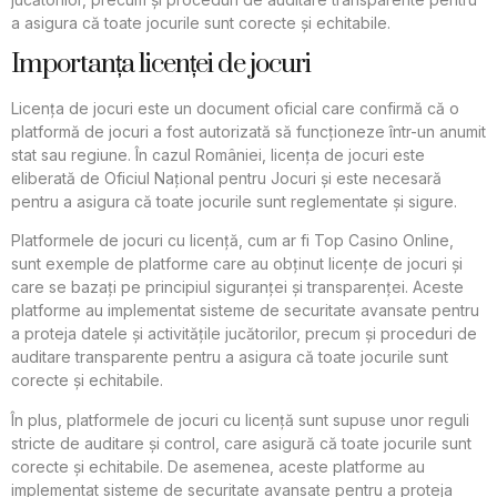
a asigura că toate jocurile sunt corecte și echitabile.
Importanța licenței de jocuri
Licența de jocuri este un document oficial care confirmă că o
platformă de jocuri a fost autorizată să funcționeze într-un anumit
stat sau regiune. În cazul României, licența de jocuri este
eliberată de Oficiul Național pentru Jocuri și este necesară
pentru a asigura că toate jocurile sunt reglementate și sigure.
Platformele de jocuri cu licență, cum ar fi Top Casino Online,
sunt exemple de platforme care au obținut licențe de jocuri și
care se bazați pe principiul siguranței și transparenței. Aceste
platforme au implementat sisteme de securitate avansate pentru
a proteja datele și activitățile jucătorilor, precum și proceduri de
auditare transparente pentru a asigura că toate jocurile sunt
corecte și echitabile.
În plus, platformele de jocuri cu licență sunt supuse unor reguli
stricte de auditare și control, care asigură că toate jocurile sunt
corecte și echitabile. De asemenea, aceste platforme au
implementat sisteme de securitate avansate pentru a proteja