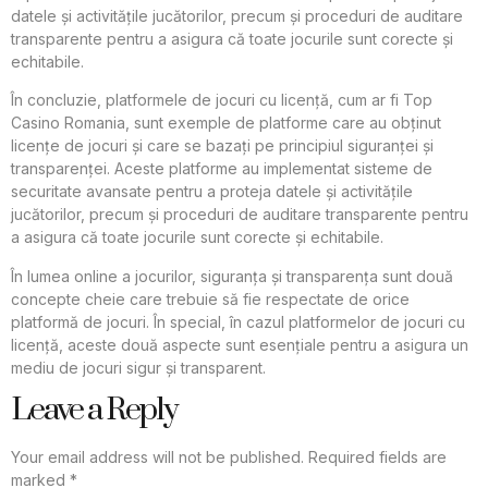
datele și activitățile jucătorilor, precum și proceduri de auditare
transparente pentru a asigura că toate jocurile sunt corecte și
echitabile.
În concluzie, platformele de jocuri cu licență, cum ar fi Top
Casino Romania, sunt exemple de platforme care au obținut
licențe de jocuri și care se bazați pe principiul siguranței și
transparenței. Aceste platforme au implementat sisteme de
securitate avansate pentru a proteja datele și activitățile
jucătorilor, precum și proceduri de auditare transparente pentru
a asigura că toate jocurile sunt corecte și echitabile.
În lumea online a jocurilor, siguranța și transparența sunt două
concepte cheie care trebuie să fie respectate de orice
platformă de jocuri. În special, în cazul platformelor de jocuri cu
licență, aceste două aspecte sunt esențiale pentru a asigura un
mediu de jocuri sigur și transparent.
Leave a Reply
Your email address will not be published.
Required fields are
marked
*