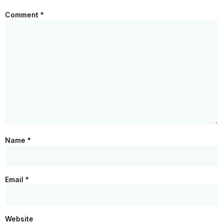
Comment
*
Name
*
Email
*
Website