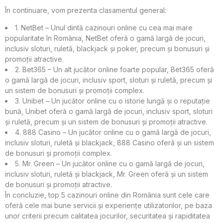
În continuare, vom prezenta clasamentul general:
1. NetBet – Unul dintă cazinouri online cu cea mai mare
popularitate în România, NetBet oferă o gamă largă de jocuri,
inclusiv sloturi, ruletă, blackjack și poker, precum și bonusuri și
promoții atractive.
2. Bet365 – Un alt jucător online foarte popular, Bet365 oferă
o gamă largă de jocuri, inclusiv sport, sloturi și ruletă, precum și
un sistem de bonusuri și promoții complex.
3. Unibet – Un jucător online cu o istorie lungă și o reputație
bună, Unibet oferă o gamă largă de jocuri, inclusiv sport, sloturi
și ruletă, precum și un sistem de bonusuri și promoții atractive.
4. 888 Casino – Un jucător online cu o gamă largă de jocuri,
inclusiv sloturi, ruletă și blackjack, 888 Casino oferă și un sistem
de bonusuri și promoții complex.
5. Mr. Green – Un jucător online cu o gamă largă de jocuri,
inclusiv sloturi, ruletă și blackjack, Mr. Green oferă și un sistem
de bonusuri și promoții atractive.
În concluzie, top 5 cazinouri online din România sunt cele care
oferă cele mai bune servicii și experiențe utilizatorilor, pe baza
unor criterii precum calitatea jocurilor, securitatea și rapiditatea