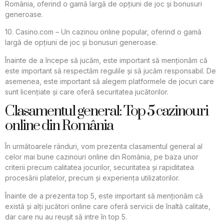
România, oferind o gamă largă de opțiuni de joc și bonusuri
generoase.
10. Casino.com – Un cazinou online popular, oferind o gamă
largă de opțiuni de joc și bonusuri generoase.
Înainte de a începe să jucăm, este important să menționăm că
este important să respectăm regulile și să jucăm responsabil. De
asemenea, este important să alegem platformele de jocuri care
sunt licențiate și care oferă securitatea jucătorilor.
Clasamentul general: Top 5 cazinouri
online din România
În următoarele rânduri, vom prezenta clasamentul general al
celor mai bune cazinouri online din România, pe baza unor
criterii precum calitatea jocurilor, securitatea și rapiditatea
procesării platelor, precum și experiența utilizatorilor.
Înainte de a prezenta top 5, este important să menționăm că
există și alți jucători online care oferă servicii de înaltă calitate,
dar care nu au reușit să intre în top 5.