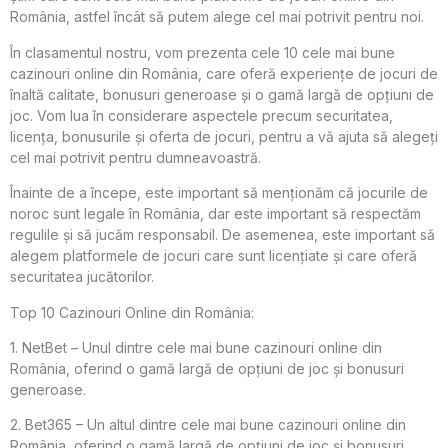
România, astfel încât să putem alege cel mai potrivit pentru noi.
În clasamentul nostru, vom prezenta cele 10 cele mai bune
cazinouri online din România, care oferă experiențe de jocuri de
înaltă calitate, bonusuri generoase și o gamă largă de opțiuni de
joc. Vom lua în considerare aspectele precum securitatea,
licența, bonusurile și oferta de jocuri, pentru a vă ajuta să alegeți
cel mai potrivit pentru dumneavoastră.
Înainte de a începe, este important să menționăm că jocurile de
noroc sunt legale în România, dar este important să respectăm
regulile și să jucăm responsabil. De asemenea, este important să
alegem platformele de jocuri care sunt licențiate și care oferă
securitatea jucătorilor.
Top 10 Cazinouri Online din România:
1. NetBet – Unul dintre cele mai bune cazinouri online din
România, oferind o gamă largă de opțiuni de joc și bonusuri
generoase.
2. Bet365 – Un altul dintre cele mai bune cazinouri online din
România, oferind o gamă largă de opțiuni de joc și bonusuri