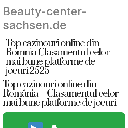
Beauty-center-
sachsen.de
Top cazinouri online din
Romnia Clasamentul celor
mai bune platforme de
jocuri.2525
Top cazinouri online din
România – Clasamentul celor
mai bune platforme de jocuri