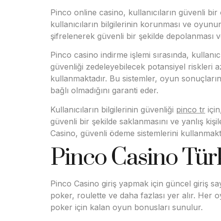
Pinco online casino, kullanıcıların güvenli bi
kullanıcıların bilgilerinin korunması ve oyunun 
şifrelenerek güvenli bir şekilde depolanması 
Pinco casino indirme işlemi sırasında, kullanı
güvenliği zedeleyebilecek potansiyel riskleri az
kullanmaktadır. Bu sistemler, oyun sonuçları
bağlı olmadığını garanti eder.
Kullanıcıların bilgilerinin güvenliği
pinco tr
için
güvenli bir şekilde saklanmasını ve yanlış kişile
Casino, güvenli ödeme sistemlerini kullanmaktad
Pinco Casino Tür
Pinco Casino giriş yapmak için güncel giriş say
poker, roulette ve daha fazlası yer alır. Her 
poker için kalan oyun bonusları sunulur.