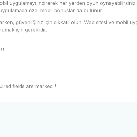
obil uygulamayı indirerek her yerden oyun oynayabilirsiniz
, uygulamada özel mobil bonuslar da bulunur.
ken, güvenliğiniz için dikkatli olun. Web sitesi ve mobil u
orumak için gereklidir.
rı
uired fields are marked
*