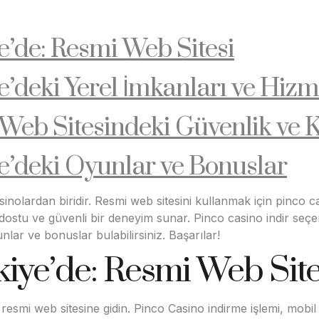
e’de: Resmi Web Sitesi
’deki Yerel İmkanları ve Hizm
Web Sitesindeki Güvenlik ve K
e’deki Oyunlar ve Bonuslar
nolardan biridir. Resmi web sitesini kullanmak için pinco c
ı dostu ve güvenli bir deneyim sunar. Pinco casino indir seç
nlar ve bonuslar bulabilirsiniz. Başarılar!
iye’de: Resmi Web Site
n resmi web sitesine gidin. Pinco Casino indirme işlemi, mob