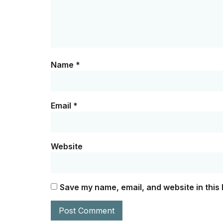
Name
*
Email
*
Website
Save my name, email, and website in this 