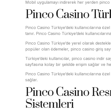
Mobil uygulamayı indirerek her yerden pinco o
Pinco Casino Türk
Pinco Casino Türkiye’deki kullanıcılarına özel
tanır. Pinco Casino Türkiye’deki kullanıcılar
Pinco Casino Türkiye’de yerel olarak destekle
popüler olan ödemeler, pinco casino giriş say
Türkiye’deki kullanıcılar, pinco casino indir s
sayfasına kolay bir şekilde erişim sağlar ve h
Pinco Casino Türkiye’deki kullanıcılarına özel
sağlar.
Pinco Casino Res
Sistemleri