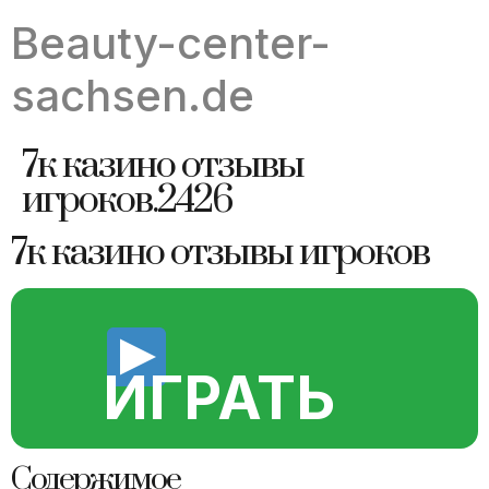
Beauty-center-
sachsen.de
7к казино отзывы
игроков.2426
7к казино отзывы игроков
ИГРАТЬ
Содержимое