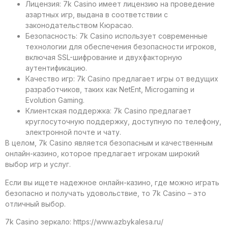
Лицензия: 7k Casino имеет лицензию на проведение
азартных игр, выдана в соответствии с
законодательством Кюрасао.
Безопасность: 7k Casino использует современные
технологии для обеспечения безопасности игроков,
включая SSL-шифрование и двухфакторную
аутентификацию.
Качество игр: 7k Casino предлагает игры от ведущих
разработчиков, таких как NetEnt, Microgaming и
Evolution Gaming.
Клиентская поддержка: 7k Casino предлагает
круглосуточную поддержку, доступную по телефону,
электронной почте и чату.
В целом, 7k Casino является безопасным и качественным
онлайн-казино, которое предлагает игрокам широкий
выбор игр и услуг.
Если вы ищете надежное онлайн-казино, где можно играть
безопасно и получать удовольствие, то 7k Casino – это
отличный выбор.
7k Casino зеркало: https://www.azbykalesa.ru/