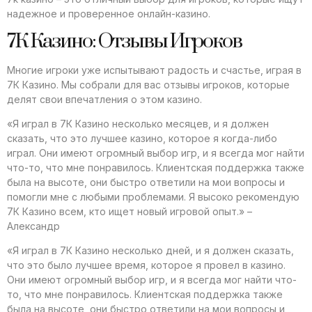
надежное и проверенное онлайн-казино.
7К Казино: Отзывы Игроков
Многие игроки уже испытывают радость и счастье, играя в
7К Казино. Мы собрали для вас отзывы игроков, которые
делят свои впечатления о этом казино.
«Я играл в 7К Казино несколько месяцев, и я должен
сказать, что это лучшее казино, которое я когда-либо
играл. Они имеют огромный выбор игр, и я всегда мог найти
что-то, что мне понравилось. Клиентская поддержка также
была на высоте, они быстро ответили на мои вопросы и
помогли мне с любыми проблемами. Я высоко рекомендую
7К Казино всем, кто ищет новый игровой опыт.» –
Александр
«Я играл в 7К Казино несколько дней, и я должен сказать,
что это было лучшее время, которое я провел в казино.
Они имеют огромный выбор игр, и я всегда мог найти что-
то, что мне понравилось. Клиентская поддержка также
была на высоте, они быстро ответили на мои вопросы и