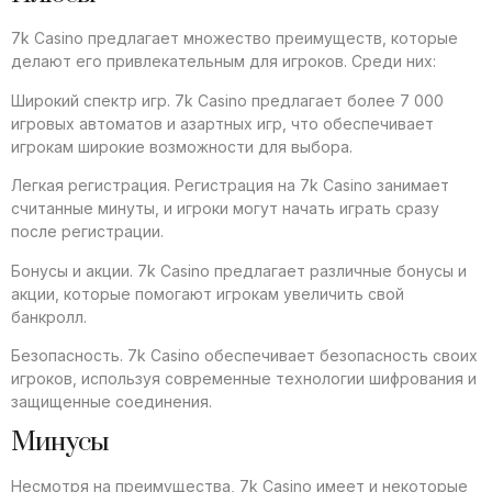
7k Casino предлагает множество преимуществ, которые
делают его привлекательным для игроков. Среди них:
Широкий спектр игр. 7k Casino предлагает более 7 000
игровых автоматов и азартных игр, что обеспечивает
игрокам широкие возможности для выбора.
Легкая регистрация. Регистрация на 7k Casino занимает
считанные минуты, и игроки могут начать играть сразу
после регистрации.
Бонусы и акции. 7k Casino предлагает различные бонусы и
акции, которые помогают игрокам увеличить свой
банкролл.
Безопасность. 7k Casino обеспечивает безопасность своих
игроков, используя современные технологии шифрования и
защищенные соединения.
Минусы
Несмотря на преимущества, 7k Casino имеет и некоторые