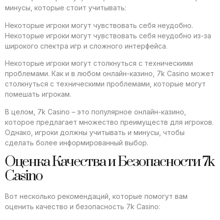
минусы, которые стоит учитывать:
Некоторые игроки могут чувствовать себя неудобно.
Некоторые игроки могут чувствовать себя неудобно из-за
широкого спектра игр и сложного интерфейса.
Некоторые игроки могут столкнуться с техническими
проблемами. Как и в любом онлайн-казино, 7k Casino может
столкнуться с техническими проблемами, которые могут
помешать игрокам.
В целом, 7k Casino – это популярное онлайн-казино,
которое предлагает множество преимуществ для игроков.
Однако, игроки должны учитывать и минусы, чтобы
сделать более информированный выбор.
Оценка Качества и Безопасности 7k
Casino
Вот несколько рекомендаций, которые помогут вам
оценить качество и безопасность 7k Casino: