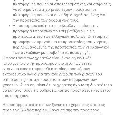
πλατφόρμες που είναι αποτελεσματικές και ασφαλείς.
Αυτό σημαίνει ότι χρηστές έχουν πρόσβαση σε
πλατφόρμες που είναι συνειδητά σχεδιασμένες για
την προστασία των δεδομένων τους.
Η προσαρμοστικότητα περιλαμβάνει επίσης την
προσφορά υπηρεσιών που συμβαδίζουν με τις
προτεραιότητες των ελληνικών πολιτών. Οι εταιρίες
προσφέρουν προγράμματα προστασίας του χρήστη,
περιλαμβανομένης της προστασίας των νεολαίων και
των ανθρώπων με προβλήματα παραγωγής.
Η προστασία των χρηστών είναι ένας σημαντικός
παράγοντας στην προσαρμοστικότητα των ξενες
στοιχηματικες εταιριες. Οι εταιρίες προσφέρουν
εκπαιδευτικό υλικό για την αναγνώριση των ρίσκων του
online betting και την προστασία των δεδομένων των
χρηστών. Αυτό σημαίνει ότι οι χρηστές έχουν τη δυνατότητα
να κατανοήσουν τις ρυθμίσεις και τις προστατευτικές μέτρα
που υπάρχουν.
Η προσαρμοστικότητα των ξενες στοιχηματικες εταιριες
προς την Ελλάδα περιλαμβάνει επίσης την προσφορά