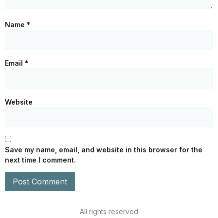
Name
*
Email
*
Website
Save my name, email, and website in this browser for the
next time I comment.
All rights reserved