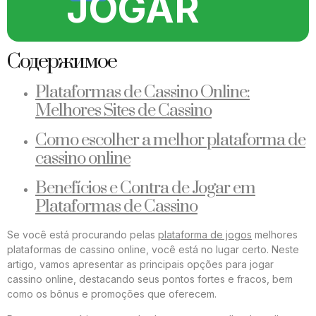
JOGAR
Содержимое
Plataformas de Cassino Online:
Melhores Sites de Cassino
Como escolher a melhor plataforma de
cassino online
Benefícios e Contra de Jogar em
Plataformas de Cassino
Se você está procurando pelas
plataforma de jogos
melhores
plataformas de cassino online, você está no lugar certo. Neste
artigo, vamos apresentar as principais opções para jogar
cassino online, destacando seus pontos fortes e fracos, bem
como os bônus e promoções que oferecem.