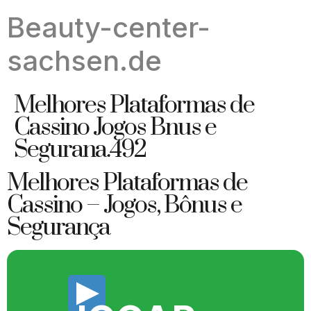
Beauty-center-
sachsen.de
Melhores Plataformas de
Cassino Jogos Bnus e
Segurana.492
Melhores Plataformas de
Cassino – Jogos, Bônus e
Segurança