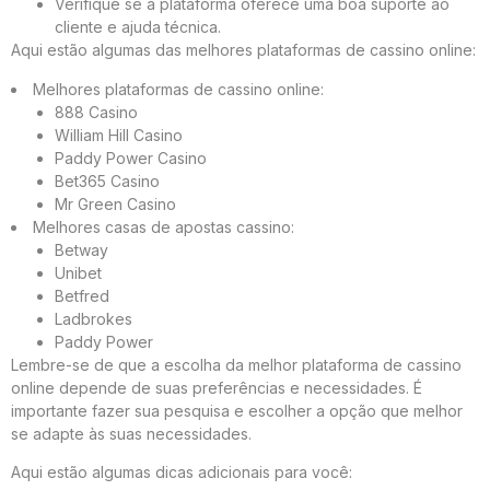
Verifique se a plataforma oferece uma boa suporte ao
cliente e ajuda técnica.
Aqui estão algumas das melhores plataformas de cassino online:
Melhores plataformas de cassino online:
888 Casino
William Hill Casino
Paddy Power Casino
Bet365 Casino
Mr Green Casino
Melhores casas de apostas cassino:
Betway
Unibet
Betfred
Ladbrokes
Paddy Power
Lembre-se de que a escolha da melhor plataforma de cassino
online depende de suas preferências e necessidades. É
importante fazer sua pesquisa e escolher a opção que melhor
se adapte às suas necessidades.
Aqui estão algumas dicas adicionais para você: