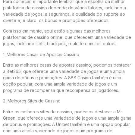
Para começar, é importante lembrar que a escolha da melhor
plataforma de cassino depende de vários fatores, incluindo a
variedade de jogos, a segurança, a qualidade do suporte ao
cliente e, é claro, os bônus e promoções oferecidos.
Com isso em mente, aqui estão algumas das melhores
plataformas de cassino online, que oferecem uma variedade de
jogos, incluindo slots, blackjack, roulette e muitos outros.
1. Melhores Casas de Apostas Cassino
Entre as melhores casas de apostas cassino, podemos destacar
a Bet365, que oferece uma variedade de jogos e uma ampla
gama de bônus e promoções. A 888 Casino também é uma
opção popular, com uma ampla variedade de jogos e um
programa de recompensa que recompensa os jogadores.
2. Melhores Sites de Cassino
Entre os melhores sites de cassino, podemos destacar a Mr
Green, que oferece uma variedade de jogos e uma ampla gama
de bônus e promoções. A Unibet também é uma opção popular,
com uma ampla variedade de jogos e um programa de