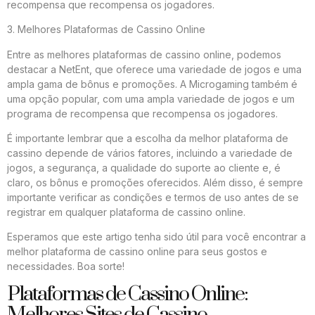
recompensa que recompensa os jogadores.
3. Melhores Plataformas de Cassino Online
Entre as melhores plataformas de cassino online, podemos
destacar a NetEnt, que oferece uma variedade de jogos e uma
ampla gama de bônus e promoções. A Microgaming também é
uma opção popular, com uma ampla variedade de jogos e um
programa de recompensa que recompensa os jogadores.
É importante lembrar que a escolha da melhor plataforma de
cassino depende de vários fatores, incluindo a variedade de
jogos, a segurança, a qualidade do suporte ao cliente e, é
claro, os bônus e promoções oferecidos. Além disso, é sempre
importante verificar as condições e termos de uso antes de se
registrar em qualquer plataforma de cassino online.
Esperamos que este artigo tenha sido útil para você encontrar a
melhor plataforma de cassino online para seus gostos e
necessidades. Boa sorte!
Plataformas de Cassino Online:
Melhores Sites de Cassino