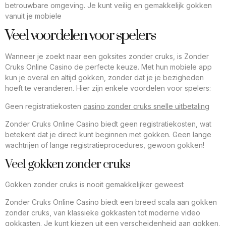
betrouwbare omgeving. Je kunt veilig en gemakkelijk gokken
vanuit je mobiele
Veel voordelen voor spelers
Wanneer je zoekt naar een goksites zonder cruks, is Zonder
Cruks Online Casino de perfecte keuze. Met hun mobiele app
kun je overal en altijd gokken, zonder dat je je bezigheden
hoeft te veranderen. Hier zijn enkele voordelen voor spelers:
Geen registratiekosten
casino zonder cruks snelle uitbetaling
Zonder Cruks Online Casino biedt geen registratiekosten, wat
betekent dat je direct kunt beginnen met gokken. Geen lange
wachtrijen of lange registratieprocedures, gewoon gokken!
Veel gokken zonder cruks
Gokken zonder cruks is nooit gemakkelijker geweest
Zonder Cruks Online Casino biedt een breed scala aan gokken
zonder cruks, van klassieke gokkasten tot moderne video
gokkasten. Je kunt kiezen uit een verscheidenheid aan gokken,