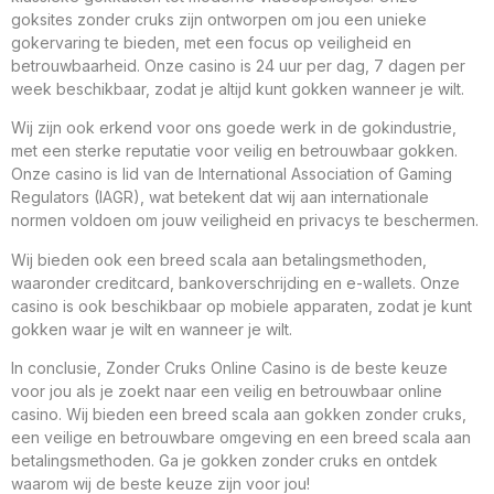
goksites zonder cruks zijn ontworpen om jou een unieke
gokervaring te bieden, met een focus op veiligheid en
betrouwbaarheid. Onze casino is 24 uur per dag, 7 dagen per
week beschikbaar, zodat je altijd kunt gokken wanneer je wilt.
Wij zijn ook erkend voor ons goede werk in de gokindustrie,
met een sterke reputatie voor veilig en betrouwbaar gokken.
Onze casino is lid van de International Association of Gaming
Regulators (IAGR), wat betekent dat wij aan internationale
normen voldoen om jouw veiligheid en privacys te beschermen.
Wij bieden ook een breed scala aan betalingsmethoden,
waaronder creditcard, bankoverschrijding en e-wallets. Onze
casino is ook beschikbaar op mobiele apparaten, zodat je kunt
gokken waar je wilt en wanneer je wilt.
In conclusie, Zonder Cruks Online Casino is de beste keuze
voor jou als je zoekt naar een veilig en betrouwbaar online
casino. Wij bieden een breed scala aan gokken zonder cruks,
een veilige en betrouwbare omgeving en een breed scala aan
betalingsmethoden. Ga je gokken zonder cruks en ontdek
waarom wij de beste keuze zijn voor jou!