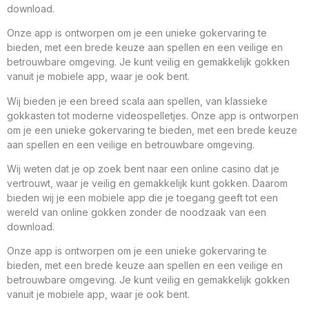
download.
Onze app is ontworpen om je een unieke gokervaring te
bieden, met een brede keuze aan spellen en een veilige en
betrouwbare omgeving. Je kunt veilig en gemakkelijk gokken
vanuit je mobiele app, waar je ook bent.
Wij bieden je een breed scala aan spellen, van klassieke
gokkasten tot moderne videospelletjes. Onze app is ontworpen
om je een unieke gokervaring te bieden, met een brede keuze
aan spellen en een veilige en betrouwbare omgeving.
Wij weten dat je op zoek bent naar een online casino dat je
vertrouwt, waar je veilig en gemakkelijk kunt gokken. Daarom
bieden wij je een mobiele app die je toegang geeft tot een
wereld van online gokken zonder de noodzaak van een
download.
Onze app is ontworpen om je een unieke gokervaring te
bieden, met een brede keuze aan spellen en een veilige en
betrouwbare omgeving. Je kunt veilig en gemakkelijk gokken
vanuit je mobiele app, waar je ook bent.