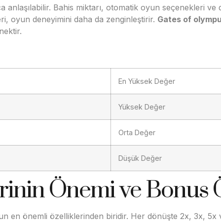
nlaşılabilir. Bahis miktarı, otomatik oyun seçenekleri ve d
leri, oyun deneyimini daha da zenginleştirir.
Gates of olymp
ektir.
En Yüksek Değer
Yüksek Değer
Orta Değer
Düşük Değer
inin Önemi ve Bonus Öz
 en önemli özelliklerinden biridir. Her dönüşte 2x, 3x, 5x v