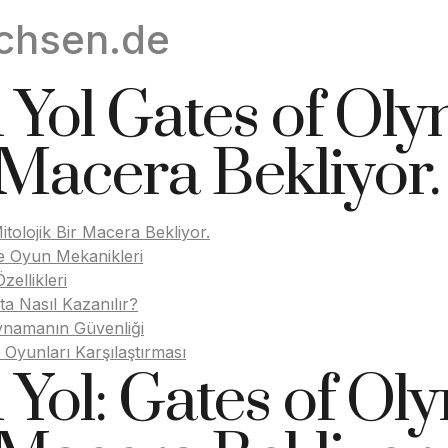
chsen.de
 Yol Gates of Ol
 Macera Bekliyor.
tolojik Bir Macera Bekliyor.
ve Oyun Mekanikleri
ellikleri
ta Nasıl Kazanılır?
ynamanın Güvenliği
Oyunları Karşılaştırması
 Yol: Gates of Ol