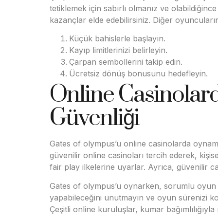
tetiklemek için sabırlı olmanız ve olabildiğin
kazançlar elde edebilirsiniz. Diğer oyuncuları
Küçük bahislerle başlayın.
Kayıp limitlerinizi belirleyin.
Çarpan sembollerini takip edin.
Ücretsiz dönüş bonusunu hedefleyin.
Online Casinolar
Güvenliği
Gates of olympus’u online casinolarda oynama
güvenilir online casinoları tercih ederek, kişis
fair play ilkelerine uyarlar. Ayrıca, güvenilir
Gates of olympus’u oynarken, sorumlu oyun il
yapabileceğini unutmayın ve oyun sürenizi kon
Çeşitli online kuruluşlar, kumar bağımlılığıyl