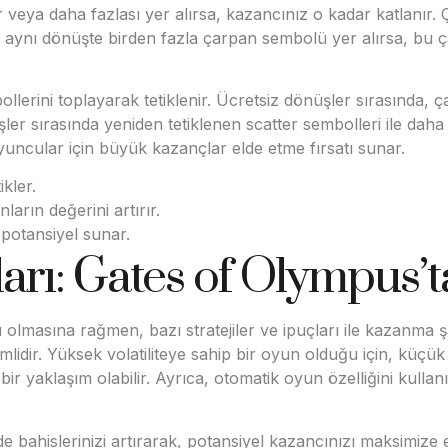
ya daha fazlası yer alırsa, kazancınız o kadar katlanır. Ç
n, aynı dönüşte birden fazla çarpan sembolü yer alırsa, bu 
erini toplayarak tetiklenir. Ücretsiz dönüşler sırasında, ç
şler sırasında yeniden tetiklenen scatter sembolleri ile daha
uncular için büyük kazançlar elde etme fırsatı sunar.
kler.
rın değerini artırır.
potansiyel sunar.
çları: Gates of Olympus’t
lmasına rağmen, bazı stratejiler ve ipuçları ile kazanma şans
nemlidir. Yüksek volatiliteye sahip bir oyun olduğu için, küç
r yaklaşım olabilir. Ayrıca, otomatik oyun özelliğini kullanırke
e bahislerinizi artırarak, potansiyel kazancınızı maksimize