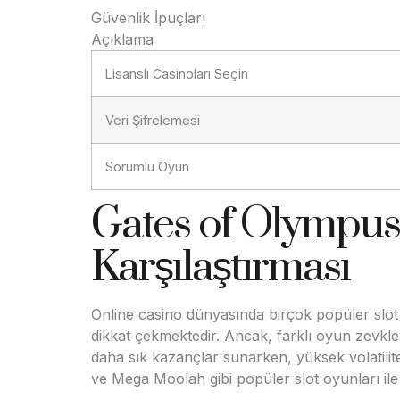
Güvenlik İpuçları
Açıklama
Lisanslı Casinoları Seçin
Veri Şifrelemesi
Sorumlu Oyun
Gates of Olympus 
Karşılaştırması
Online casino dünyasında birçok popüler slot 
dikkat çekmektedir. Ancak, farklı oyun zevkler
daha sık kazançlar sunarken, yüksek volatili
ve Mega Moolah gibi popüler slot oyunları ile ka