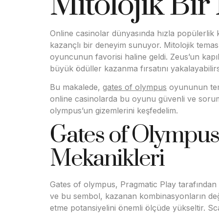
Mitolojik Bir
Online casinolar dünyasında hızla popülerlik
kazançlı bir deneyim sunuyor. Mitolojik teması
oyuncunun favorisi haline geldi. Zeus’un kapı
büyük ödüller kazanma fırsatını yakalayabilirs
Bu makalede,
gates of olympus
oyununun temel
online casinolarda bu oyunu güvenli ve sorumlu
olympus’un gizemlerini keşfedelim.
Gates of Olympus’
Mekanikleri
Gates of olympus, Pragmatic Play tarafından g
ve bu sembol, kazanan kombinasyonların değeri
etme potansiyelini önemli ölçüde yükseltir. Sc