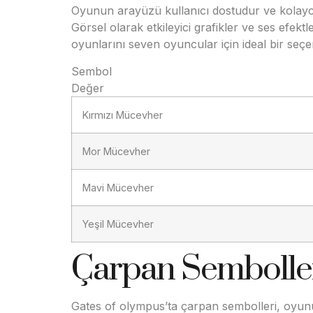
Oyunun arayüzü kullanıcı dostudur ve kolayca a
Görsel olarak etkileyici grafikler ve ses efekt
oyunlarını seven oyuncular için ideal bir seçen
Sembol
Değer
Kırmızı Mücevher
Mor Mücevher
Mavi Mücevher
Yeşil Mücevher
Çarpan Semboller
Gates of olympus’ta çarpan sembolleri, oyunun