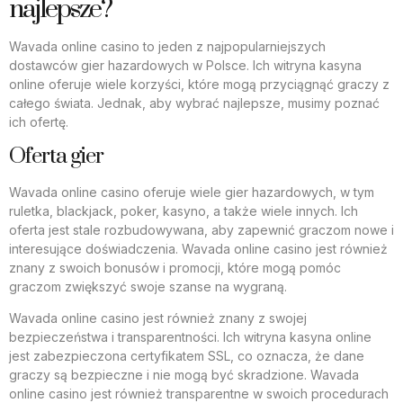
najlepsze?
Wavada online casino to jeden z najpopularniejszych
dostawców gier hazardowych w Polsce. Ich witryna kasyna
online oferuje wiele korzyści, które mogą przyciągnąć graczy z
całego świata. Jednak, aby wybrać najlepsze, musimy poznać
ich ofertę.
Oferta gier
Wavada online casino oferuje wiele gier hazardowych, w tym
ruletka, blackjack, poker, kasyno, a także wiele innych. Ich
oferta jest stale rozbudowywana, aby zapewnić graczom nowe i
interesujące doświadczenia. Wavada online casino jest również
znany z swoich bonusów i promocji, które mogą pomóc
graczom zwiększyć swoje szanse na wygraną.
Wavada online casino jest również znany z swojej
bezpieczeństwa i transparentności. Ich witryna kasyna online
jest zabezpieczona certyfikatem SSL, co oznacza, że dane
graczy są bezpieczne i nie mogą być skradzione. Wavada
online casino jest również transparentne w swoich procedurach