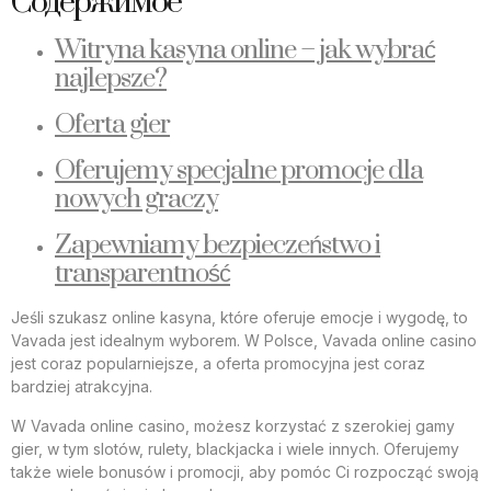
Содержимое
Witryna kasyna online – jak wybrać
najlepsze?
Oferta gier
Oferujemy specjalne promocje dla
nowych graczy
Zapewniamy bezpieczeństwo i
transparentność
Jeśli szukasz online kasyna, które oferuje emocje i wygodę, to
Vavada jest idealnym wyborem. W Polsce, Vavada online casino
jest coraz popularniejsze, a oferta promocyjna jest coraz
bardziej atrakcyjna.
W Vavada online casino, możesz korzystać z szerokiej gamy
gier, w tym slotów, rulety, blackjacka i wiele innych. Oferujemy
także wiele bonusów i promocji, aby pomóc Ci rozpocząć swoją