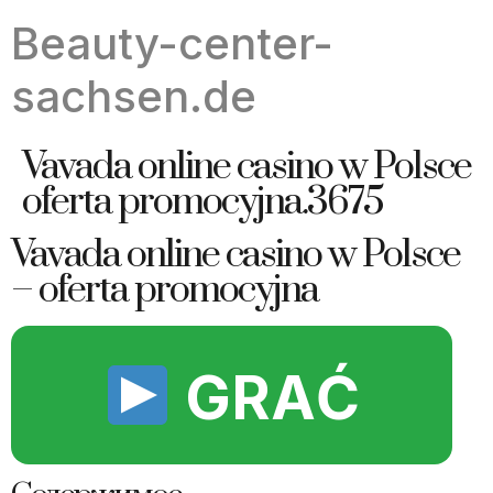
Beauty-center-
sachsen.de
Vavada online casino w Polsce
oferta promocyjna.3675
Vavada online casino w Polsce
– oferta promocyjna
GRAĆ