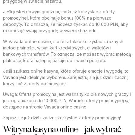
przygodę w świecie hazardu.
Jeśli jesteś nowym graczem, możesz korzystać z oferty
promocyjnej, która obejmuje bonus 100% na pierwsze
depozyty. To oznacza, że możesz zyskać do 10 000 PLN, aby
rozpocząć swoją przygodę w świecie hazardu.
W Vavada online casino, możesz także korzystać z różnych
metod płatności, w tym kart kredytowych, e-walletów i
bankowych transferów. To oznacza, że możesz wybrać metodę
płatności, która najlepiej pasuje do Twoich potrzeb.
Jeśli szukasz online kasyna, które oferuje emocje i wygodę, to
Vavada jest idealnym wyborem. Zarejestruj się już dziś i zacznij
korzystać z oferty promocyjnej!
Uwaga: Oferta promocyjna jest ważna tylko dla nowych graczy i
jest ograniczona do 10 000 PLN. Warunki oferty promocyjnej są
dostępne na stronie Vavada online casino.
Zapisz się już dziś i zacznij korzystać z oferty promocyjnej!
Witryna kasyna online – jak wybrać