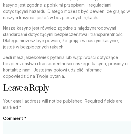
kasyno jest zgodne z polskimi przepisami i regulacjami
dotyczącymi hazardu. Dlatego możesz być pewien, że grając w
naszym kasynie, jesteś w bezpiecznych rękach.
Nasze kasyno jest również zgodne z międzynarodowymi
standardami dotyczącymi bezpieczeństwa i transparentności.
Dlatego możesz być pewien, że grając w naszym kasynie,
jesteś w bezpiecznych rękach.
Jeśli masz jakiekolwiek pytania lub wątpliwości dotyczące
bezpieczeństwa i transparentności naszego kasyna, prosimy o
kontakt z nami. Jesteśmy gotowi udzielić informacji i
odpowiedzić na Twoje pytania.
Leave a Reply
Your email address will not be published.
Required fields are
marked
*
Comment
*