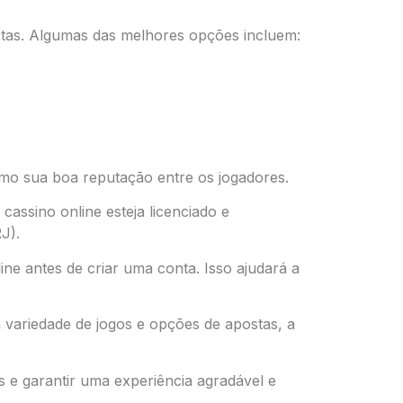
stas. Algumas das melhores opções incluem:
mo sua boa reputação entre os jogadores.
cassino online esteja licenciado e
J).
ne antes de criar uma conta. Isso ajudará a
 variedade de jogos e opções de apostas, a
 e garantir uma experiência agradável e