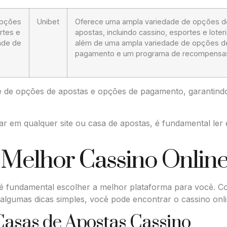
opções
Unibet
Oferece uma ampla variedade de opções d
rtes e
apostas, incluindo cassino, esportes e loteri
ade de
além de uma ampla variedade de opções d
pagamento e um programa de recompensa
 de opções de apostas e opções de pagamento, garantind
rar em qualquer site ou casa de apostas, é fundamental ler
Melhor Cassino Online
é fundamental escolher a melhor plataforma para você. Com
lgumas dicas simples, você pode encontrar o cassino onl
asas de Apostas Cassino