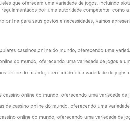
ueles que oferecem uma variedade de jogos, incluindo slots
ser regulamentados por uma autoridade competente, como 
no online para seus gostos e necessidades, vamos apresen
opulares cassinos online do mundo, oferecendo uma varied
s online do mundo, oferecendo uma variedade de jogos e u
ssinos online do mundo, oferecendo uma variedade de jogos
de cassino online do mundo, oferecendo uma variedade de 
mas de cassino online do mundo, oferecendo uma variedade
 cassino online do mundo, oferecendo uma variedade de j