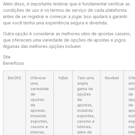
Além disso, é importante lembrar que é fundamental verificar as
condições de uso e os termos de serviço de cada plataforma
antes de se registrar e começar a jogar. Isso ajudará a garantir
que você tenha uma experiência segura e divertida.
Outra opção é considerar as melhores sites de apostas cassino,
que oferecem uma variedade de opções de apostas e jogos.
Algumas das melhores opções incluem:
Site
Benefícios
Bet365
Oferece
1xBet
Tem uma
Novibet
Ofe
uma
ampla
um
variedade
gama de
var
de
opções
de
opções
de
op
de
apostas,
de
apostas,
incluindo
apo
incluindo
esportes,
inc
esportes,
cassino e
esp
cassino e
loterias,
cas
loterias,
além de
lote