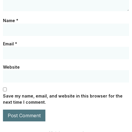
Name
*
Email
*
Website
Save my name, email, and website in this browser for the
next time I comment.