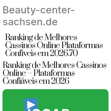
Beauty-center-
sachsen.de
Ranking de Melhores
Cassinos Online Plataformas
Confiveis em 2026.70
Ranking de Melhores Cassinos
Online – Plataformas
Confiáveis em 2026