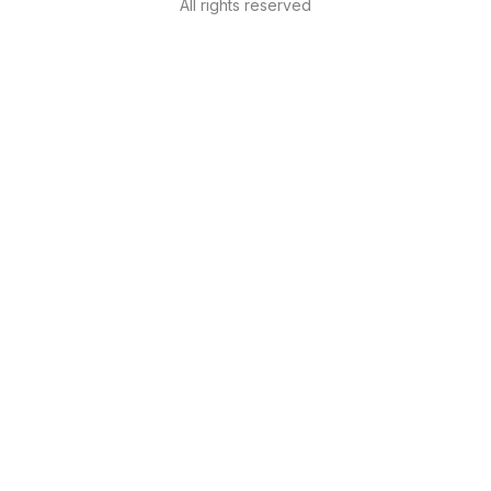
All rights reserved