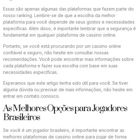
Essas são apenas algumas das plataformas que fazem parte do
nosso ranking. Lembre-se de que a escolha da melhor
plataforma para você depende de seus gostos e necessidades
específicas. Além disso, é importante lembrar que a segurança é
fundamental em qualquer plataforma de cassino online.
Portanto, se você está procurando por um cassino online
confiável e seguro, não hesite em consultar nossas
recomendações. Você pode encontrar mais informações sobre
cada plataforma e fazer sua escolha com base em suas
necessidades específicas.
Esperamos que este artigo tenha sido útil para você. Se tiver
alguma dúvida ou precisar de mais informações, não hesite em
entrar em contato conosco.
As Melhores Opções para Jogadores
Brasileiros
Se você é um jogador brasileiro, é importante encontrar as
melhores plataformas de cassino online para jogar de forma