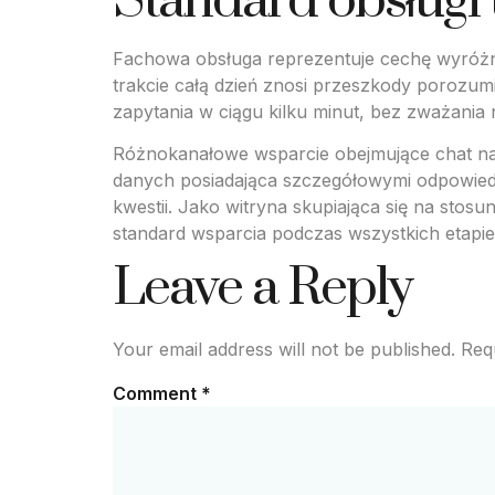
Standard obsługi
Fachowa obsługa reprezentuje cechę wyróż
trakcie całą dzień znosi przeszkody porozum
zapytania w ciągu kilku minut, bez zważani
Różnokanałowe wsparcie obejmujące chat na 
danych posiadająca szczegółowymi odpowiedz
kwestii. Jako witryna skupiająca się na stos
standard wsparcia podczas wszystkich etapie
Leave a Reply
Your email address will not be published.
Req
Comment
*