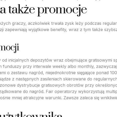
a także promocje
eżych graczy, aczkolwiek trwała zysk leży podczas regula
zji zapewniają wyjątkowe benefity, wraz z tym także szyb
mocji
od inicjalnych depozytów wraz obejmujące gratisowymi sp
h funduszy przy interwale weekly albo monthly, zazwycz
ami o zestawu nagród, niejednokrotnie sięgające ponad 100
iądze z następnych zasileniach skierowane do regularnyc
onowe dystrybucje gratisowych obrotów przy określony
dkowane do nagród. Fair operatorzy wykorzystują multip
e mniej atrakcyjne warunki. Zawsze zaleca się wnikliwie