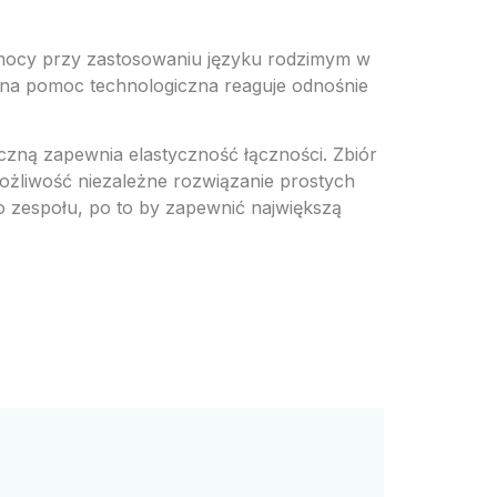
mocy przy zastosowaniu języku rodzimym w
czna pomoc technologiczna reaguje odnośnie
zną zapewnia elastyczność łączności. Zbiór
ożliwość niezależne rozwiązanie prostych
go zespołu, po to by zapewnić największą