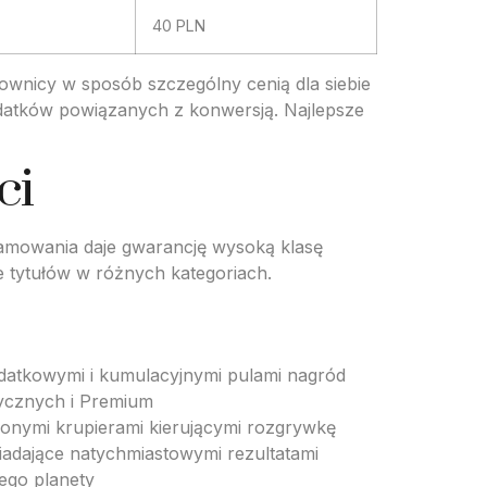
40 PLN
ownicy w sposób szczególny cenią dla siebie
datków powiązanych z konwersją. Najlepsze
ci
ramowania daje gwarancję wysoką klasę
e tytułów w różnych kategoriach.
datkowymi i kumulacyjnymi pulami nagród
sycznych i Premium
zonymi krupierami kierującymi rozgrywkę
iadające natychmiastowymi rezultatami
ego planety