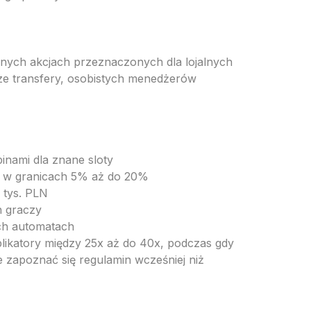
rnych akcjach przeznaczonych dla lojalnych
sze transfery, osobistych menedżerów
inami dla znane sloty
aj w granicach 5% aż do 20%
 tys. PLN
h graczy
ch automatach
likatory między 25x aż do 40x, podczas gdy
 zapoznać się regulamin wcześniej niż