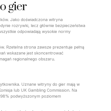
o gier
ików. Jako doświadczona witryna
dynie rozrywki, lecz głównie bezpieczeństwa
h wszystkie odpowiadają wysokie normy
w. Rzetelna strona zawsze prezentuje pełną
iwań wskazane jest skoncentrować
magań regionalnego obszaru.
ytkownika. Uznane witryny do gier mają w
Komisja lub UK Gambling Commission. Na
cach 98% podwyższonym poziomem