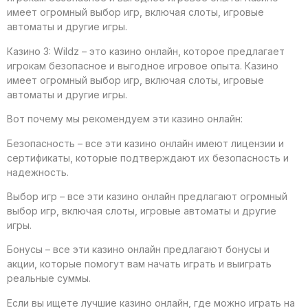
имеет огромный выбор игр, включая слоты, игровые
автоматы и другие игры.
Казино 3: Wildz – это казино онлайн, которое предлагает
игрокам безопасное и выгодное игровое опыта. Казино
имеет огромный выбор игр, включая слоты, игровые
автоматы и другие игры.
Вот почему мы рекомендуем эти казино онлайн:
Безопасность – все эти казино онлайн имеют лицензии и
сертификаты, которые подтверждают их безопасность и
надежность.
Выбор игр – все эти казино онлайн предлагают огромный
выбор игр, включая слоты, игровые автоматы и другие
игры.
Бонусы – все эти казино онлайн предлагают бонусы и
акции, которые помогут вам начать играть и выиграть
реальные суммы.
Если вы ищете лучшие казино онлайн, где можно играть на