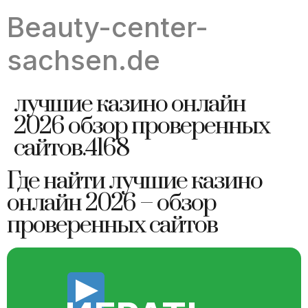
Beauty-center-
sachsen.de
лучшие казино онлайн
2026 обзор проверенных
сайтов.4168
Где найти лучшие казино
онлайн 2026 – обзор
проверенных сайтов