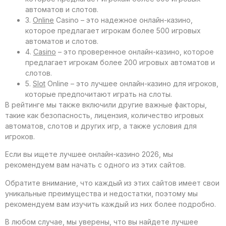
автоматов и слотов.
3.
Online
Casino – это надежное онлайн-казино,
которое предлагает игрокам более 500 игровых
автоматов и слотов.
4.
Casino
– это проверенное онлайн-казино, которое
предлагает игрокам более 200 игровых автоматов и
слотов.
5.
Slot
Online – это лучшее онлайн-казино для игроков,
которые предпочитают играть на слоты.
В рейтинге мы также включили другие важные факторы,
такие как безопасность, лицензия, количество игровых
автоматов, слотов и других игр, а также условия для
игроков.
Если вы ищете лучшее онлайн-казино 2026, мы
рекомендуем вам начать с одного из этих сайтов.
Обратите внимание, что каждый из этих сайтов имеет свои
уникальные преимущества и недостатки, поэтому мы
рекомендуем вам изучить каждый из них более подробно.
В любом случае, мы уверены, что вы найдете лучшее