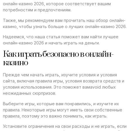
онлайн-казино 2026, которое соответствует вашим
потребностям и предпочтениям.
Также, мы рекомендуем вам прочитать наш обзор онлайн-
казино, чтобы узнать больше о лучших онлайн-казино 2026.
Надеемся, что наша статья поможет вам найти лучшее
онлайн-казино 2026 и начать играть на деньги.
Как играть безопасно в онлайн-
казино
Прежде чем начать играть, изучите условия и условия
сайта, включая правила игры, условия возврата средств и
условия использования. Это поможет вамavoid любых
неожиданных сюрпризов.
Выберите игры, которые вам понравились, и изучите их
правила. Некоторые игры могут иметь свои собственные
правила, поэтому это важно понимать, как играть.
Установите ограничения на свои расходы и не играть, если