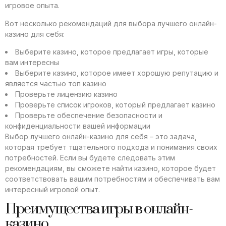
игровое опыта.
Вот несколько рекомендаций для выбора лучшего онлайн-
казино для себя:
Выберите казино, которое предлагает игры, которые
вам интересны
Выберите казино, которое имеет хорошую репутацию и
является частью топ казино
Проверьте лицензию казино
Проверьте список игроков, который предлагает казино
Проверьте обеспечение безопасности и
конфиденциальности вашей информации
Выбор лучшего онлайн-казино для себя – это задача,
которая требует тщательного подхода и понимания своих
потребностей. Если вы будете следовать этим
рекомендациям, вы сможете найти казино, которое будет
соответствовать вашим потребностям и обеспечивать вам
интересный игровой опыт.
Преимущества игры в онлайн-
казино