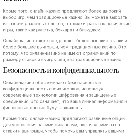
Кроме того, онлайн-казино предлагают более широкий
выбор игр, чем традиционные казино. Вы можете выбрать
из тысячи различных слотов, а также играть в классические
игры, такие как рулетка, бэккарат и блэкджек.
Онлайн-казино также предлагают более высокие ставки и
более большие выигрыши, чем традиционные казино. Это
потому, что онлайн-казино не имеют ограничений по
размеру ставок и выигрышей, как традиционные казино.
Безопасность и конфиденциальность
Онлайн-казино обеспечивают безопасность и
конфиденциальность своих игроков, используя
современные технологии шифрования и защищенные
соединения. Это означает, что ваша личная информация и
финансовые данные будут защищены.
Кроме того, онлайн-казино предлагают различные опции
для управления вашими финансами, включая лимиты на
ставки и выигрыши, чтобы помочь вам управлять вашими