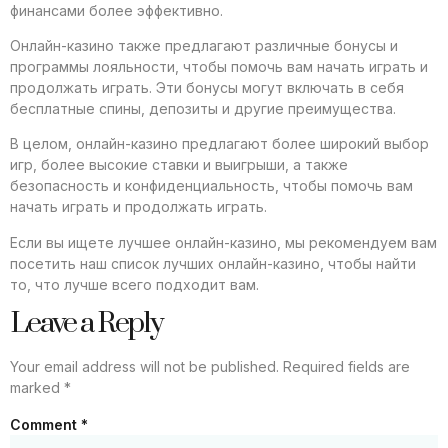
финансами более эффективно.
Онлайн-казино также предлагают различные бонусы и
программы лояльности, чтобы помочь вам начать играть и
продолжать играть. Эти бонусы могут включать в себя
бесплатные спины, депозиты и другие преимущества.
В целом, онлайн-казино предлагают более широкий выбор
игр, более высокие ставки и выигрыши, а также
безопасность и конфиденциальность, чтобы помочь вам
начать играть и продолжать играть.
Если вы ищете лучшее онлайн-казино, мы рекомендуем вам
посетить наш список лучших онлайн-казино, чтобы найти
то, что лучше всего подходит вам.
Leave a Reply
Your email address will not be published.
Required fields are
marked
*
Comment
*