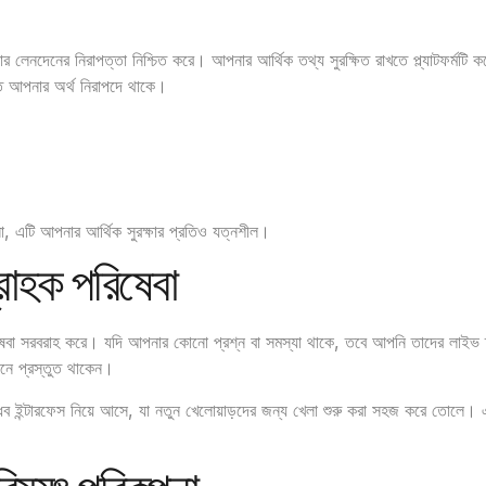
নদেনের নিরাপত্তা নিশ্চিত করে। আপনার আর্থিক তথ্য সুরক্ষিত রাখতে প্ল্যাটফর্মটি 
াতে আপনার অর্থ নিরাপদে থাকে।
 এটি আপনার আর্থিক সুরক্ষার প্রতিও যত্নশীল।
হক পরিষেবা
বা সরবরাহ করে। যদি আপনার কোনো প্রশ্ন বা সমস্যা থাকে, তবে আপনি তাদের লাইভ চ
াধানে প্রস্তুত থাকেন।
্ধব ইন্টারফেস নিয়ে আসে, যা নতুন খেলোয়াড়দের জন্য খেলা শুরু করা সহজ করে তো