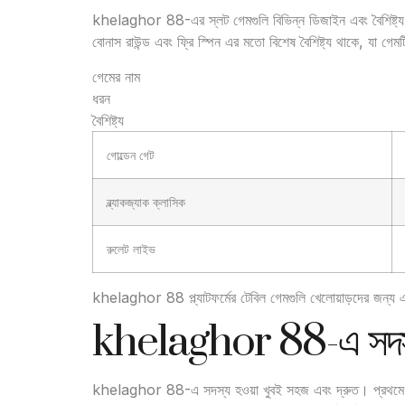
khelaghor 88-এর স্লট গেমগুলি বিভিন্ন ডিজাইন এবং বৈশিষ্ট্য ন
বোনাস রাউন্ড এবং ফ্রি স্পিন এর মতো বিশেষ বৈশিষ্ট্য থাকে, যা 
গেমের নাম
ধরন
বৈশিষ্ট্য
গোল্ডেন গেট
ব্ল্যাকজ্যাক ক্লাসিক
রুলেট লাইভ
khelaghor 88 প্ল্যাটফর্মের টেবিল গেমগুলি খেলোয়াড়দের জন্য 
khelaghor 88-এ সদস্য হ
khelaghor 88-এ সদস্য হওয়া খুবই সহজ এবং দ্রুত। প্রথমে, প্ল্