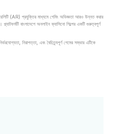
িয়েলিটি (AR) প্রযুক্তির মাধ্যমে গেমিং অভিজ্ঞতা আরও উন্নত করার
যাটফর্মটি বাংলাদেশে অনলাইন ক্যাসিনো শিল্পের একটি গুরুত্বপূর্ণ
রযোগ্যতা, নিরাপত্তা, এবং বৈচিত্র্যপূর্ণ গেমের সম্ভার এটিকে