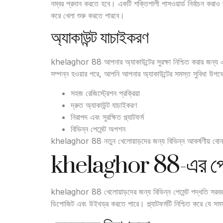
নম্বর প্রদান করতে হবে। একটি শক্তিশালী পাসওয়ার্ড নির্বাচন করাও
করে খেলা শুরু করতে পারবে।
অ্যাকাউন্ট যাচাইকরণ
khelaghor 88 আপনার অ্যাকাউন্টের সুরক্ষা নিশ্চিত করার জন্য এ
সম্পন্ন হওয়ার পরে, আপনি আপনার অ্যাকাউন্টের সমস্ত সুবিধা উ
সহজ রেজিস্ট্রেশন প্রক্রিয়া
দ্রুত অ্যাকাউন্ট যাচাইকরণ
নিরাপদ এবং সুরক্ষিত প্ল্যাটফর্ম
বিভিন্ন পেমেন্ট অপশন
khelaghor 88 নতুন খেলোয়াড়দের জন্য বিভিন্ন আকর্ষণীয় বোনা
khelaghor 88-এর পেমেন
khelaghor 88 খেলোয়াড়দের জন্য বিভিন্ন পেমেন্ট পদ্ধতি সরবরাহ ক
ডিপোজিট এবং উইথড্র করতে পারে। প্ল্যাটফর্মটি নিশ্চিত করে যে সমস