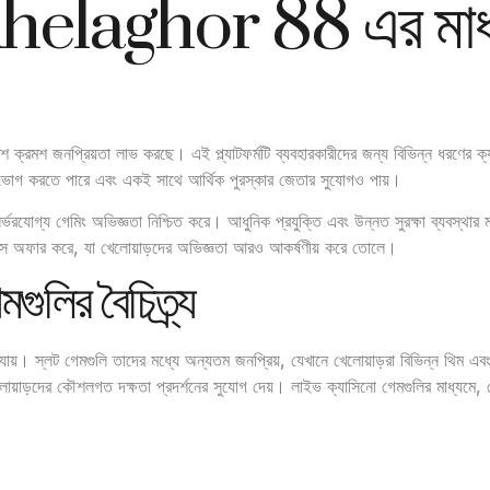
া khelaghor 88 এর মাধ্
শে ক্রমশ জনপ্রিয়তা লাভ করছে। এই প্ল্যাটফর্মটি ব্যবহারকারীদের জন্য বিভিন্ন ধরণের 
পভোগ করতে পারে এবং একই সাথে আর্থিক পুরস্কার জেতার সুযোগও পায়।
্য গেমিং অভিজ্ঞতা নিশ্চিত করে। আধুনিক প্রযুক্তি এবং উন্নত সুরক্ষা ব্যবস্থার মাধ্
 বোনাস অফার করে, যা খেলোয়াড়দের অভিজ্ঞতা আরও আকর্ষণীয় করে তোলে।
ির বৈচিত্র্য
যায়। স্লট গেমগুলি তাদের মধ্যে অন্যতম জনপ্রিয়, যেখানে খেলোয়াড়রা বিভিন্ন থিম এ
লোয়াড়দের কৌশলগত দক্ষতা প্রদর্শনের সুযোগ দেয়। লাইভ ক্যাসিনো গেমগুলির মাধ্যমে, 