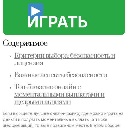
ИГРАТЬ
Содержимое
Критерии выбора: безопасность и
лицензия
Важные аспекты безопасности
Топ-5 казино онлайн с
моментальными выплатами и
щедрыми акциями
Если вы ищете лучшее онлайн-казино, где можно играть на
деньги и получать моментальные выплаты, а также
щедрые акции, то вы в правильном месте. В этом обзоре