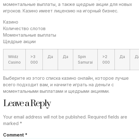
моментальные выплаты, а также щедрые акции для новых
игроков. Казино имеет лицензию на игорный бизнес.
Казино
Количество слотов
Моментальные выплаты
Щедрые акции
Wildz
>3
Да
Да
Spin
>2
Да
Д
Casino
000
Samurai
000
Выберите из этого списка казино онлайн, которое лучше
всего подходит вам, и начните играть на деньги с
моментальными выплатами и щедрыми акциями.
Leave a Reply
Your email address will not be published.
Required fields are
marked
*
Comment
*