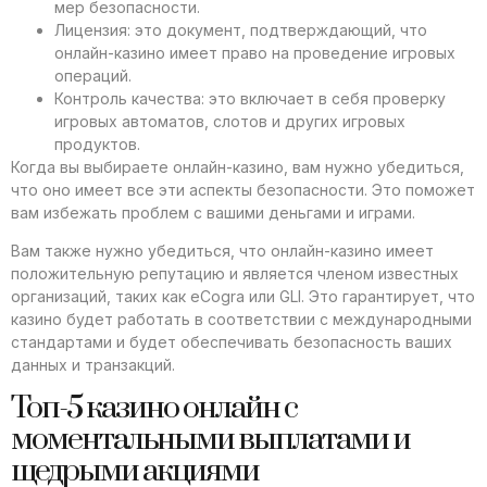
мер безопасности.
Лицензия: это документ, подтверждающий, что
онлайн-казино имеет право на проведение игровых
операций.
Контроль качества: это включает в себя проверку
игровых автоматов, слотов и других игровых
продуктов.
Когда вы выбираете онлайн-казино, вам нужно убедиться,
что оно имеет все эти аспекты безопасности. Это поможет
вам избежать проблем с вашими деньгами и играми.
Вам также нужно убедиться, что онлайн-казино имеет
положительную репутацию и является членом известных
организаций, таких как eCogra или GLI. Это гарантирует, что
казино будет работать в соответствии с международными
стандартами и будет обеспечивать безопасность ваших
данных и транзакций.
Топ-5 казино онлайн с
моментальными выплатами и
щедрыми акциями