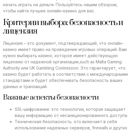
начать играть на деньги. Пользуйтесь нашим обзором,
чтобы найти лучшее онлайн-казино для вас.
Критерии выбора: безопасность и
лицензия
Лицензия – это документ, подтверждающий, что онлайн-
казино имеет право на проведение игровых операций. Вам
нужно выбирать казино, которое имеет действующую
лицензию от надежной организации,such as Malta Gaming
Authority или UK Gambling Commission. Это гарантирует, что
казино будет работать в соответствии с международными
стандартами и будет обеспечивать безопасность ваших
данных и транзакций.
Важные аспекты безопасности
SSL-шифрование: это технология, которая защищает
вашу информацию от несанкционированного доступа.
Техническая безопасность: это включает в себя
использование надежных серверов, firewalls и других