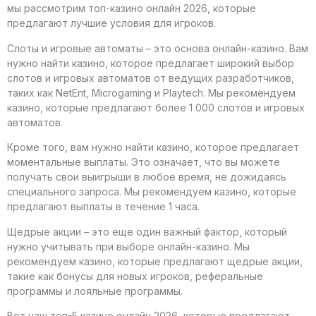
мы рассмотрим топ-казино онлайн 2026, которые
предлагают лучшие условия для игроков.
Слоты и игровые автоматы – это основа онлайн-казино. Вам
нужно найти казино, которое предлагает широкий выбор
слотов и игровых автоматов от ведущих разработчиков,
таких как NetEnt, Microgaming и Playtech. Мы рекомендуем
казино, которые предлагают более 1 000 слотов и игровых
автоматов.
Кроме того, вам нужно найти казино, которое предлагает
моментальные выплаты. Это означает, что вы можете
получать свои выигрыши в любое время, не дожидаясь
специального запроса. Мы рекомендуем казино, которые
предлагают выплаты в течение 1 часа.
Щедрые акции – это еще один важный фактор, который
нужно учитывать при выборе онлайн-казино. Мы
рекомендуем казино, которые предлагают щедрые акции,
такие как бонусы для новых игроков, реферальные
программы и лояльные программы.
Вот наш топ-5 казино онлайн 2026, которые предлагают