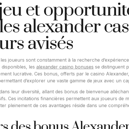
jeu et opportunit
les alexander ca
urs avisés
, les joueurs sont constamment à la recherche d’expériences 
s disponibles, les
alexander casino bonuses
se distinguent p
ement lucrative. Ces bonus, offerts par le casino Alexander
r permettant d’explorer une vaste gamme de jeux avec un cap
 dans leur diversité, allant des bonus de bienvenue alléchan
ifs. Ces incitations financières permettent aux joueurs de
rofiter pleinement de ces avantages réside dans une compréh
rs des bonus Alexander