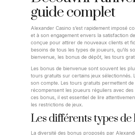
guide complet
Alexander Casino s’est rapidement imposé co
et à son engagement envers la satisfaction d
conçue pour attirer de nouveaux clients et fi
besoins de tous les types de joueurs, qu’ils 
bienvenue, les bonus de dépôt, les tours gratu
Les bonus de bienvenue sont souvent les plus
tours gratuits sur certains jeux sélectionnés
son compte. Les tours gratuits permettent de
récompensent les joueurs réguliers avec des b
ces bonus, il est essentiel de lire attentive
les restrictions de jeux.
Les différents types d
La diversité des bonus proposés par Alexand