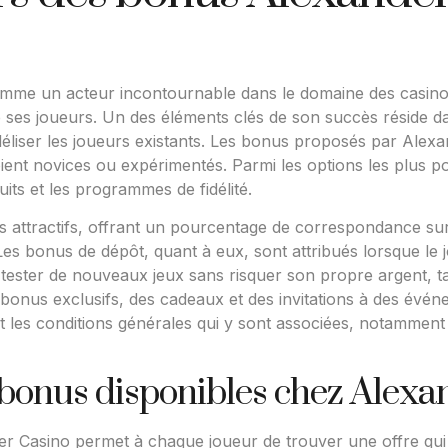
mme un acteur incontournable dans le domaine des casino
e ses joueurs. Un des éléments clés de son succès réside d
déliser les joueurs existants. Les bonus proposés par Alex
soient novices ou expérimentés. Parmi les options les plus 
its et les programmes de fidélité.
 attractifs, offrant un pourcentage de correspondance sur 
. Les bonus de dépôt, quant à eux, sont attribués lorsque l
 tester de nouveaux jeux sans risquer son propre argent, t
onus exclusifs, des cadeaux et des invitations à des événem
ment les conditions générales qui y sont associées, notammen
e bonus disponibles chez Alex
er Casino permet à chaque joueur de trouver une offre qui