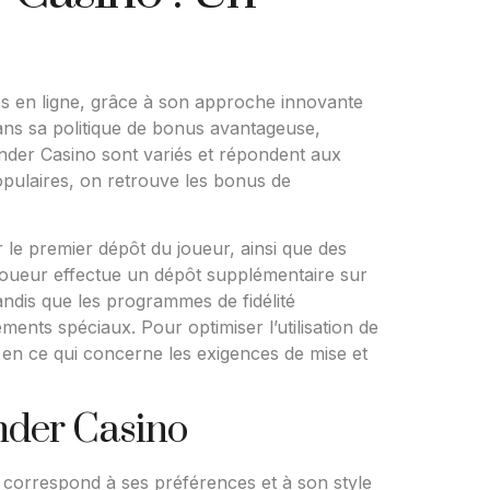
s en ligne, grâce à son approche innovante
ans sa politique de bonus avantageuse,
ander Casino sont variés et répondent aux
populaires, on retrouve les bonus de
le premier dépôt du joueur, ainsi que des
e joueur effectue un dépôt supplémentaire sur
andis que les programmes de fidélité
ents spéciaux. Pour optimiser l’utilisation de
t en ce qui concerne les exigences de mise et
ander Casino
 correspond à ses préférences et à son style