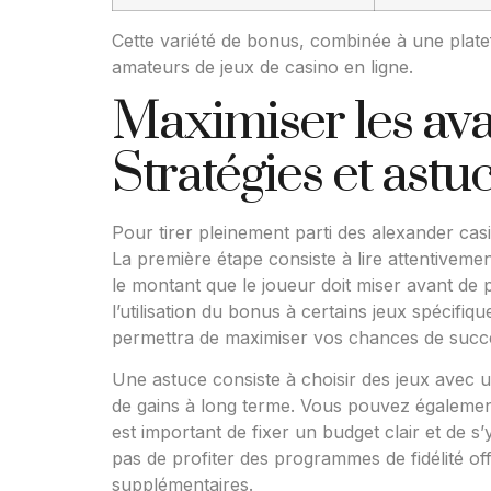
Cette variété de bonus, combinée à une platef
amateurs de jeux de casino en ligne.
Maximiser les ava
Stratégies et astu
Pour tirer pleinement parti des alexander cas
La première étape consiste à lire attentiveme
le montant que le joueur doit miser avant de po
l’utilisation du bonus à certains jeux spécifi
permettra de maximiser vos chances de succ
Une astuce consiste à choisir des jeux avec un
de gains à long terme. Vous pouvez également
est important de fixer un budget clair et de s
pas de profiter des programmes de fidélité of
supplémentaires.