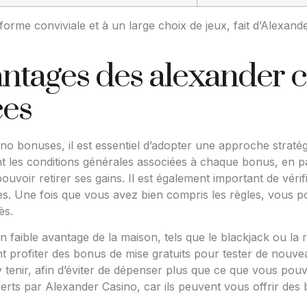
orme conviviale et à un large choix de jeux, fait d’Alexand
ntages des alexander c
ces
ino bonuses, il est essentiel d’adopter une approche straté
nt les conditions générales associées à chaque bonus, en par
uvoir retirer ses gains. Il est également important de vérifie
ques. Une fois que vous avez bien compris les règles, vous 
ès.
 faible avantage de la maison, tels que le blackjack ou la r
 profiter des bonus de mise gratuits pour tester de nouvea
’y tenir, afin d’éviter de dépenser plus que ce que vous po
ferts par Alexander Casino, car ils peuvent vous offrir des