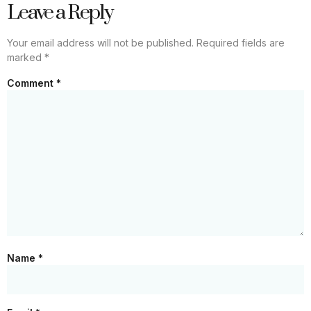
Leave a Reply
Your email address will not be published.
Required fields are
marked
*
Comment
*
Name
*