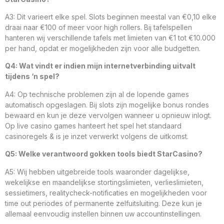
A3: Dit varieert elke spel. Slots beginnen meestal van €0,10 elke
draai naar €100 of meer voor high rollers. Bij tafelspellen
hanteren wij verschillende tafels met limieten van €1 tot €10.000
per hand, opdat er mogelijkheden zijn voor alle budgetten.
Q4: Wat vindt er indien mijn internetverbinding uitvalt
tijdens ‘n spel?
A4: Op technische problemen zijn al de lopende games
automatisch opgeslagen. Bij slots zijn mogelijke bonus rondes
bewaard en kun je deze vervolgen wanneer u opnieuw inlogt.
Op live casino games hanteert het spel het standaard
casinoregels & is je inzet verwerkt volgens de uitkomst.
Q5: Welke verantwoord gokken tools biedt StarCasino?
A5: Wij hebben uitgebreide tools waaronder dagelijkse,
wekelijkse en maandelijkse stortingslimieten, verlieslimieten,
sessietimers, realitycheck-notificaties en mogelijkheden voor
time out periodes of permanente zelfuitsluiting. Deze kun je
allemaal eenvoudig instellen binnen uw accountinstellingen.