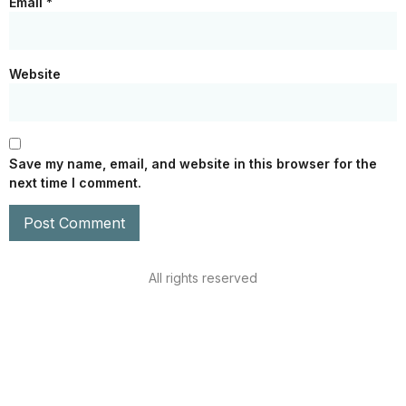
Email
*
Website
Save my name, email, and website in this browser for the
next time I comment.
All rights reserved