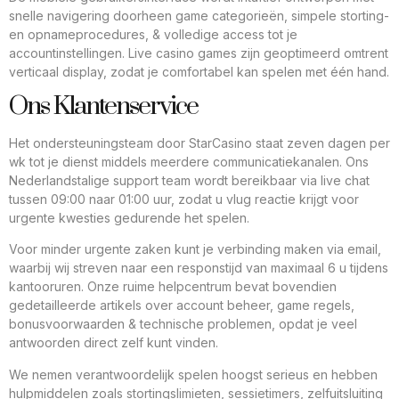
snelle navigering doorheen game categorieën, simpele storting-
en opnameprocedures, & volledige access tot je
accountinstellingen. Live casino games zijn geoptimeerd omtrent
verticaal display, zodat je comfortabel kan spelen met één hand.
Ons Klantenservice
Het ondersteuningsteam door StarCasino staat zeven dagen per
wk tot je dienst middels meerdere communicatiekanalen. Ons
Nederlandstalige support team wordt bereikbaar via live chat
tussen 09:00 naar 01:00 uur, zodat u vlug reactie krijgt voor
urgente kwesties gedurende het spelen.
Voor minder urgente zaken kunt je verbinding maken via email,
waarbij wij streven naar een responstijd van maximaal 6 u tijdens
kantooruren. Onze ruime helpcentrum bevat bovendien
gedetailleerde artikels over account beheer, game regels,
bonusvoorwaarden & technische problemen, opdat je veel
antwoorden direct zelf kunt vinden.
We nemen verantwoordelijk spelen hoogst serieus en hebben
hulpmiddelen zoals stortingslimieten, sessietimers, zelfuitsluiting