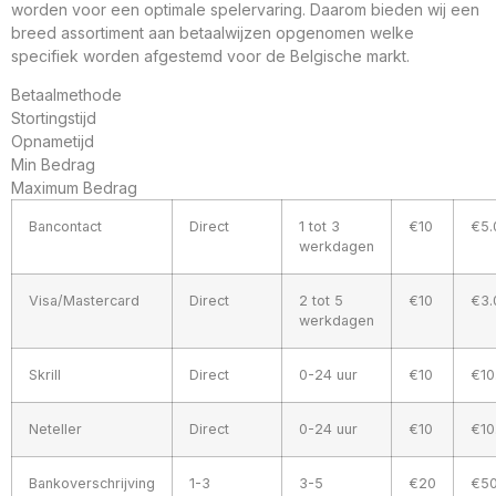
worden voor een optimale spelervaring. Daarom bieden wij een
breed assortiment aan betaalwijzen opgenomen welke
specifiek worden afgestemd voor de Belgische markt.
Betaalmethode
Stortingstijd
Opnametijd
Min Bedrag
Maximum Bedrag
Bancontact
Direct
1 tot 3
€10
€5.
werkdagen
Visa/Mastercard
Direct
2 tot 5
€10
€3.
werkdagen
Skrill
Direct
0-24 uur
€10
€10
Neteller
Direct
0-24 uur
€10
€10
Bankoverschrijving
1-3
3-5
€20
€50