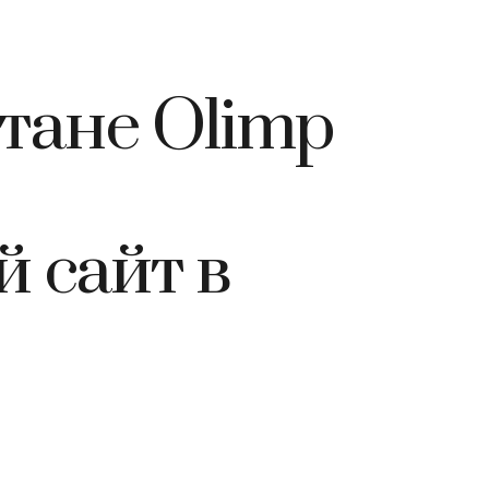
тане Olimp
 сайт в