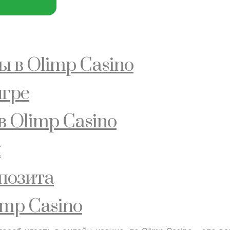
 в Olimp Casino
игре
в Olimp Casino
я
епозита
imp Casino