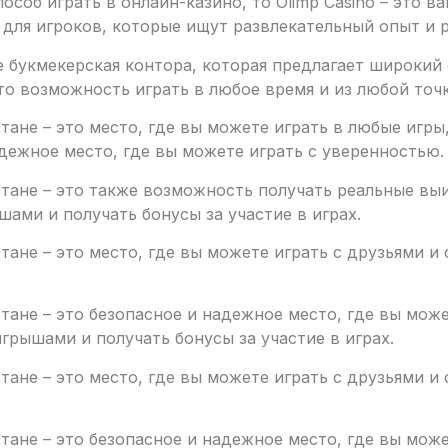
соб играть в онлайн-казино, то Olimp Casino – это в
а для игроков, которые ищут развлекательный опыт и
же букмекерская контора, которая предлагает широкий 
это возможность играть в любое время и из любой точ
ане – это место, где вы можете играть в любые игры,
адежное место, где вы можете играть с уверенностью.
тане – это также возможность получать реальные выи
ами и получать бонусы за участие в играх.
ане – это место, где вы можете играть с друзьями и
тане – это безопасное и надежное место, где вы може
грышами и получать бонусы за участие в играх.
ане – это место, где вы можете играть с друзьями и
тане – это безопасное и надежное место, где вы може