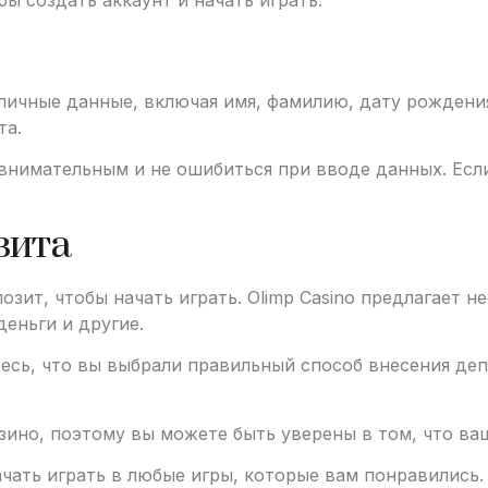
личные данные, включая имя, фамилию, дату рождени
та.
внимательным и не ошибиться при вводе данных. Есл
зита
зит, чтобы начать играть. Olimp Casino предлагает н
еньги и другие.
есь, что вы выбрали правильный способ внесения деп
азино, поэтому вы можете быть уверены в том, что ва
чать играть в любые игры, которые вам понравились.