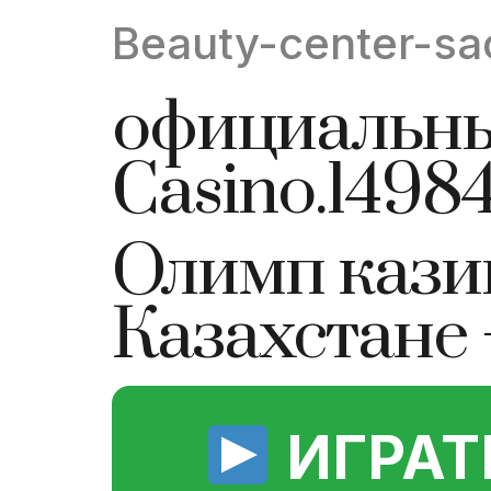
Beauty-center-sa
официальный
Casino.1498
Олимп кази
Казахстане 
ИГРАТ