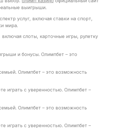
аш выбор.
олимп казино
официальный сайт
 реальные выигрыши.
спектр услуг, включая ставки на спорт,
ки мира.
 включая слоты, карточные игры, рулетку
грыши и бонусы. Олимпбет – это
 семьей. Олимпбет – это возможность
те играть с уверенностью. Олимпбет –
 семьей. Олимпбет – это возможность
те играть с уверенностью. Олимпбет –