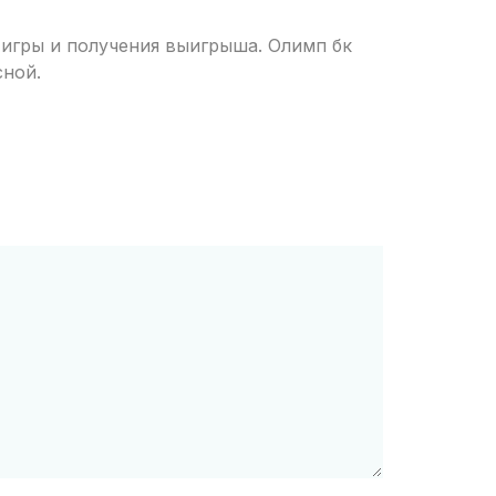
 игры и получения выигрыша. Олимп бк
сной.