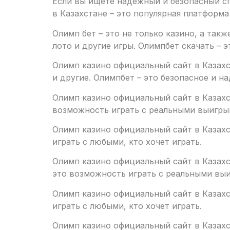
Если вы ищете надежный и безопасный спо
в Казахстане – это популярная платформ
Олимп бет – это не только казино, а так
лото и другие игры. Олимпбет скачать – 
Олимп казино официальный сайт в Казахст
и другие. Олимпбет – это безопасное и н
Олимп казино официальный сайт в Казахс
возможность играть с реальными выигрыш
Олимп казино официальный сайт в Казахст
играть с любыми, кто хочет играть.
Олимп казино официальный сайт в Казахс
это возможность играть с реальными выи
Олимп казино официальный сайт в Казахст
играть с любыми, кто хочет играть.
Олимп казино официальный сайт в Казахс