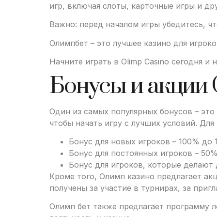
игр, включая слоты, карточные игры и дру
Важно: перед началом игры убедитесь, чт
Олимпбет – это лучшее казино для игроко
Начните играть в Olimp Casino сегодня и
Бонусы и акции 
Один из самых популярных бонусов – это 
чтобы начать игру с лучших условий. Для
Бонус для новых игроков – 100% до 1
Бонус для постоянных игроков – 50% 
Бонус для игроков, которые делают 
Кроме того, Олимп казино предлагает ак
получены за участие в турнирах, за приг
Олимп бет также предлагает программу л