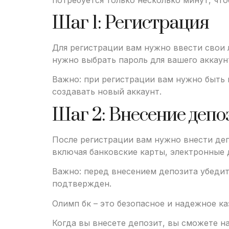
Шаг 1: Регистрация
Для регистрации вам нужно ввести свои 
нужно выбрать пароль для вашего аккаун
Важно: при регистрации вам нужно быть 
создавать новый аккаунт.
Шаг 2: Внесение депо
После регистрации вам нужно внести депо
включая банковские карты, электронные д
Важно: перед внесением депозита убедит
подтвержден.
Олимп бк – это безопасное и надежное к
Когда вы внесете депозит, вы сможете на