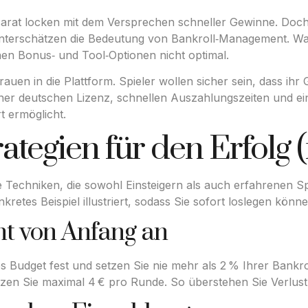
arat locken mit dem Versprechen schneller Gewinne. Doch di
unterschätzen die Bedeutung von Bankroll‑Management. Was
en Bonus‑ und Tool‑Optionen nicht optimal.
trauen in die Plattform. Spieler wollen sicher sein, dass ih
 einer deutschen Lizenz, schnellen Auszahlungszeiten und
t ermöglicht.
ategien für den Erfolg 
 Techniken, die sowohl Einsteigern als auch erfahrenen S
retes Beispiel illustriert, sodass Sie sofort loslegen könne
t von Anfang an
es Budget fest und setzen Sie nie mehr als 2 % Ihrer Bankr
tzen Sie maximal 4 € pro Runde. So überstehen Sie Verlust