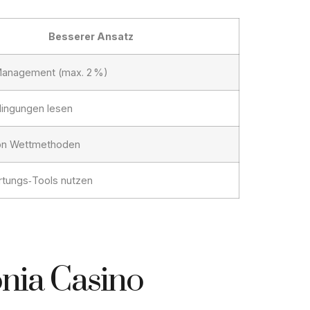
Besserer Ansatz
Management (max. 2 %)
ingungen lesen
von Wettmethoden
tungs‑Tools nutzen
nia Casino