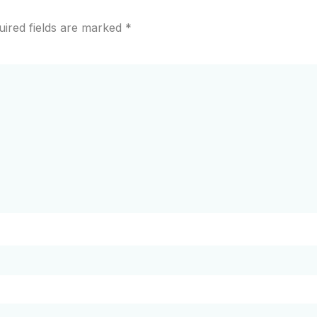
uired fields are marked
*