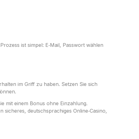
 Prozess ist simpel: E‑Mail, Passwort wählen
halten im Griff zu haben. Setzen Sie sich
können.
ie mit einem Bonus ohne Einzahlung.
ein sicheres, deutschsprachiges Online‑Casino,