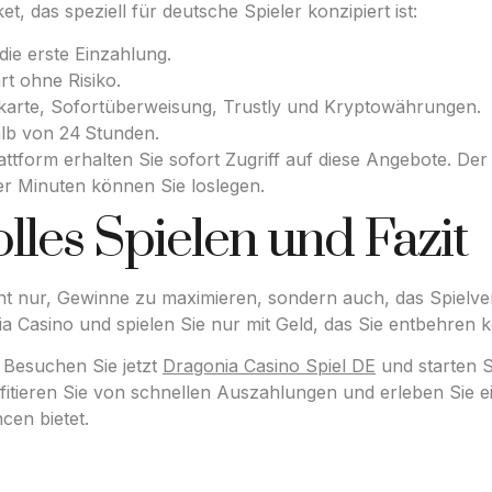
, das speziell für deutsche Spieler konzipiert ist:
die erste Einzahlung.
rt ohne Risiko.
karte, Sofortüberweisung, Trustly und Kryptowährungen.
alb von 24 Stunden.
ttform erhalten Sie sofort Zugriff auf diese Angebote. Der
iger Minuten können Sie loslegen.
les Spielen und Fazit
icht nur, Gewinne zu maximieren, sondern auch, das Spielver
nia Casino und spielen Sie nur mit Geld, das Sie entbehren 
Besuchen Sie jetzt
Dragonia Casino Spiel DE
und starten S
rofitieren Sie von schnellen Auszahlungen und erleben Sie 
en bietet.