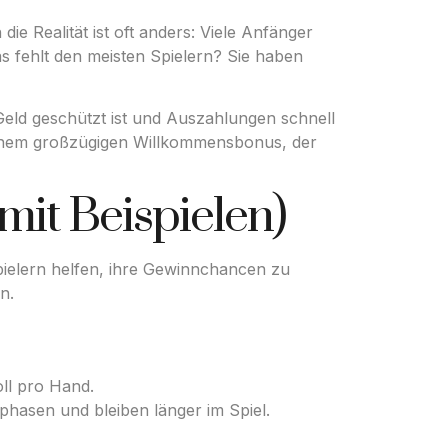
e Realität ist oft anders: Viele Anfänger
 fehlt den meisten Spielern? Sie haben
r Geld geschützt ist und Auszahlungen schnell
 einem großzügigen Willkommensbonus, der
(mit Beispielen)
pielern helfen, ihre Gewinnchancen zu
n.
oll pro Hand.
phasen und bleiben länger im Spiel.