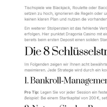
Tischspiele wie Blackjack, Roulette oder Bacc
setzen zu hoch, ignorieren die Regeln oder 
keinen klaren Plan und nutzen die vorhanden
Ein weiterer Stolperstein ist das fehlende Ver
erfolgen. Hier punktet Dragonia Casino mit
bereits beim ersten Deposit einen soliden Star
Die 8 Schlüsselstr
Im Folgenden zeigen wir Ihnen acht bewährte
maximieren. Jede Strategie wird durch ein konk
1. Bankroll‑Managemen
Pro Tip:
Legen Sie vor jeder Session ein fest
Beispiel:
Bei einem Startkapital von 200 €, se