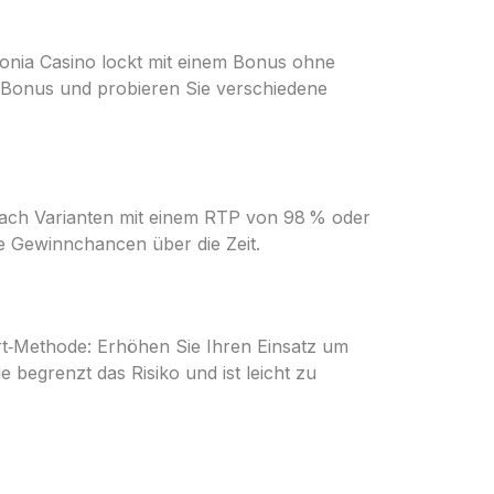
gonia Casino lockt mit einem Bonus ohne
den Bonus und probieren Sie verschiedene
ie nach Varianten mit einem RTP von 98 % oder
e Gewinnchancen über die Zeit.
bert‑Methode: Erhöhen Sie Ihren Einsatz um
 begrenzt das Risiko und ist leicht zu