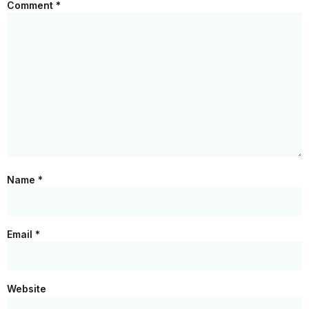
Comment
*
Name
*
Email
*
Website