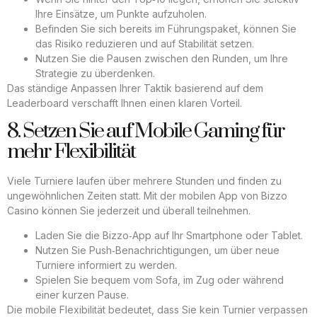
Ihre Einsätze, um Punkte aufzuholen.
Befinden Sie sich bereits im Führungspaket, können Sie
das Risiko reduzieren und auf Stabilität setzen.
Nutzen Sie die Pausen zwischen den Runden, um Ihre
Strategie zu überdenken.
Das ständige Anpassen Ihrer Taktik basierend auf dem
Leaderboard verschafft Ihnen einen klaren Vorteil.
8. Setzen Sie auf Mobile Gaming für
mehr Flexibilität
Viele Turniere laufen über mehrere Stunden und finden zu
ungewöhnlichen Zeiten statt. Mit der mobilen App von Bizzo
Casino können Sie jederzeit und überall teilnehmen.
Laden Sie die Bizzo‑App auf Ihr Smartphone oder Tablet.
Nutzen Sie Push‑Benachrichtigungen, um über neue
Turniere informiert zu werden.
Spielen Sie bequem vom Sofa, im Zug oder während
einer kurzen Pause.
Die mobile Flexibilität bedeutet, dass Sie kein Turnier verpassen