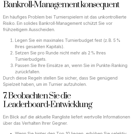
Bankroll‑Management konsequent
Ein häufiges Problem bei Turnierspielern ist das unkontrollierte
Risiko. Ein solides Bankroll‑Management schützt Sie vor
frühzeitigem Ausscheiden.
Legen Sie ein maximales Turnierbudget fest (z. B. 5 %
Ihres gesamten Kapitals).
Setzen Sie pro Runde nicht mehr als 2 % Ihres
Turnierbudgets.
Passen Sie Ihre Einsätze an, wenn Sie im Punkte‑Ranking
zurückfallen.
Durch diese Regeln stellen Sie sicher, dass Sie genügend
Spielzeit haben, um im Turnier aufzuholen.
7. Beobachten Sie die
Leaderboard‑Entwicklung
Ein Blick auf die aktuelle Rangliste liefert wertvolle Informationen
über das Verhalten Ihrer Gegner.
Wenn Sie hinter den Top‑10 liegen, erhöhen Sie selektiv