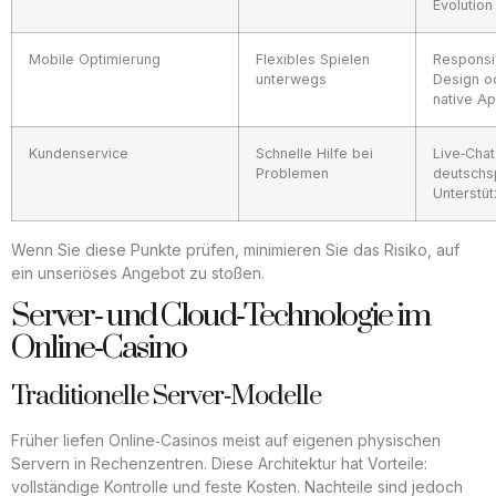
Evolution
Mobile Optimierung
Flexibles Spielen
Responsi
unterwegs
Design o
native A
Kundenservice
Schnelle Hilfe bei
Live‑Chat
Problemen
deutschs
Unterstü
Wenn Sie diese Punkte prüfen, minimieren Sie das Risiko, auf
ein unseriöses Angebot zu stoßen.
Server‑ und Cloud‑Technologie im
Online‑Casino
Traditionelle Server‑Modelle
Früher liefen Online‑Casinos meist auf eigenen physischen
Servern in Rechenzentren. Diese Architektur hat Vorteile:
vollständige Kontrolle und feste Kosten. Nachteile sind jedoch