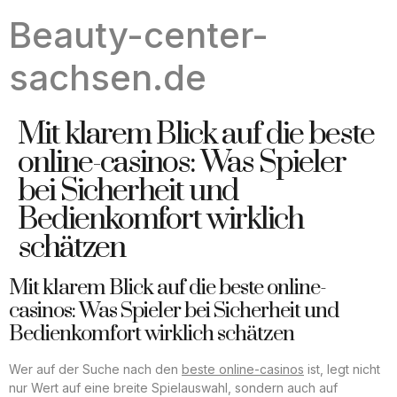
Beauty-center-
sachsen.de
Mit klarem Blick auf die beste
online-casinos: Was Spieler
bei Sicherheit und
Bedienkomfort wirklich
schätzen
Mit klarem Blick auf die beste online-
casinos: Was Spieler bei Sicherheit und
Bedienkomfort wirklich schätzen
Wer auf der Suche nach den
beste online-casinos
ist, legt nicht
nur Wert auf eine breite Spielauswahl, sondern auch auf