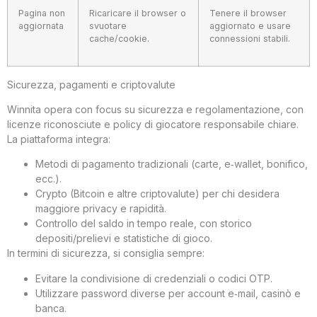
Pagina non
Ricaricare il browser o
Tenere il browser
aggiornata
svuotare
aggiornato e usare
cache/cookie.
connessioni stabili.
Sicurezza, pagamenti e criptovalute
Winnita opera con focus su sicurezza e regolamentazione, con
licenze riconosciute e policy di giocatore responsabile chiare.
La piattaforma integra:
Metodi di pagamento tradizionali (carte, e‑wallet, bonifico,
ecc.).
Crypto (Bitcoin e altre criptovalute) per chi desidera
maggiore privacy e rapidità.
Controllo del saldo in tempo reale, con storico
depositi/prelievi e statistiche di gioco.
In termini di sicurezza, si consiglia sempre:
Evitare la condivisione di credenziali o codici OTP.
Utilizzare password diverse per account e‑mail, casinò e
banca.