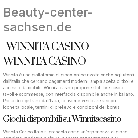
Beauty-center-
sachsen.de
WINNITA CASINO
WINNITA CASINO
Winnita è una piattaforma di gioco online rivolta anche agli utenti
dall’Italia che cercano pagamenti moderni, ampia scelta di titoli e
accesso da mobile. Winnita casino propone slot, live casino,
tavoli e scommesse, con interfaccia disponibile anche in italiano.
Prima di registrarsi dall’Italia, conviene verificare sempre
idoneità locale, termini di prelievo e condizioni dei bonus.
Giochi disponibili su Winnitacasino
Winnita Casino Italia si presenta come un’esperienza di gioco