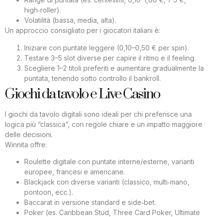
high‑roller).
Volatilità (bassa, media, alta).
Un approccio consigliato per i giocatori italiani è:
Iniziare con puntate leggere (0,10–0,50 € per spin).
Testare 3–5 slot diverse per capire il ritmo e il feeling.
Scegliere 1–2 titoli preferiti e aumentare gradualmente la
puntata, tenendo sotto controllo il bankroll.
Giochi da tavolo e Live Casino
I giochi da tavolo digitali sono ideali per chi preferisce una
logica più “classica”, con regole chiare e un impatto maggiore
delle decisioni.
Winnita offre:
Roulette digitale con puntate interne/esterne, varianti
europee, francesi e americane.
Blackjack con diverse varianti (classico, multi‑mano,
pontoon, ecc.).
Baccarat in versione standard e side‑bet.
Poker (es. Caribbean Stud, Three Card Poker, Ultimate